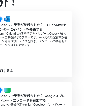
介！
alendlyに予定が登録されたら、Outlookのカ
ンダーにイベントを登録する
oomでCalendlyの新規予定をトリガーにOutlookカレン
ーへ自動登録するフローです。手入力の転記作業を省
、登録漏れや日時ミスを防ぎ、メンバーへの共有もス
ーズかつ確実に行えます。
細を見る
alendlyで予定が登録されたらGoogleスプレ
ドシートにレコードを追加する
alendlyの新規予定を自動でGoogleスプレッドシート