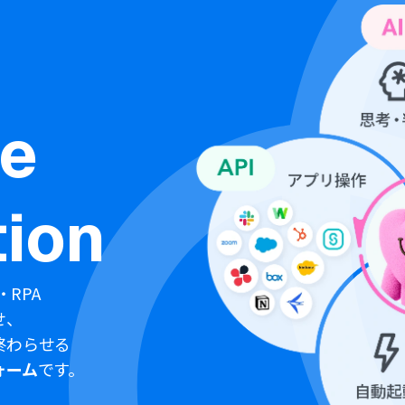
ne
ion
・RPA
せ、
終わらせる
ォーム
です。