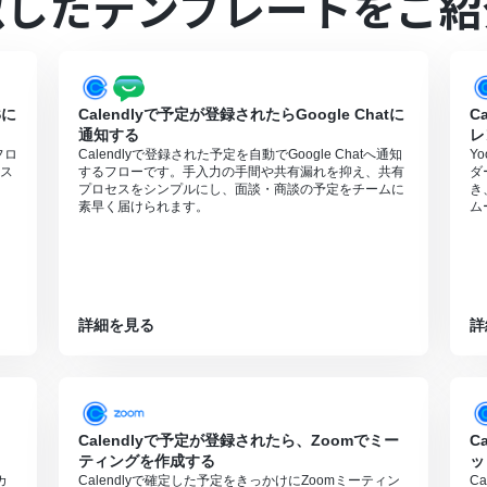
似したテンプレートをご紹
Sに
Calendlyで予定が登録されたらGoogle Chatに
C
通知する
レ
フロ
Calendlyで登録された予定を自動でGoogle Chatへ通知
Y
ス
するフローです。手入力の手間や共有漏れを抑え、共有
ダ
プロセスをシンプルにし、面談・商談の予定をチームに
き
素早く届けられます。
ム
詳細を見る
詳
Calendlyで予定が登録されたら、Zoomでミー
C
ティングを作成する
ッ
カ
Calendlyで確定した予定をきっかけにZoomミーティン
C