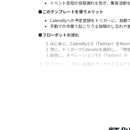
イベント告知の投稿漏れを防ぎ、集客活動
■このテンプレートを使うメリット
Calendlyへの予定登録をトリガーに、自
手動での作業で起こりうる投稿のし忘れや
■フローボットの流れ
はじめに、CalendlyとX（Twitter）をY
次に、トリガーでCalendlyを選択し、
最後に、オペレーションでX（Twitter
※「トリガー」：フロー起動のきっかけとなるア
■このワークフローのカスタムポイント
X（Twitter）の「ポストを投稿」オペ
■注意事項
CalendlyとX（Twitter）のそれぞれと