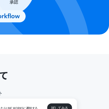
て
ト
試してみる
れたらLINE WORKSに通知する