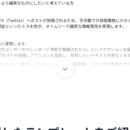
をより確実なものにしたいと考えている方
動でX（Twitter）へポストが投稿されるため、手作業での投稿業務にか
遅延といったミスを防ぎ、タイムリーで確実な情報発信を実現します。
oomと連携します。
「特定のユーザーのカレンダーに予定が登録されたら」というアクションを
）の「ポストを投稿」アクションを設定し、投稿したいテキスト内容などを
クション、「オペレーション」：トリガー起動後、フロー内で処理を行
レーションで、ポストしたいテキスト内容を任意で設定してください。
Yoomを連携してください。