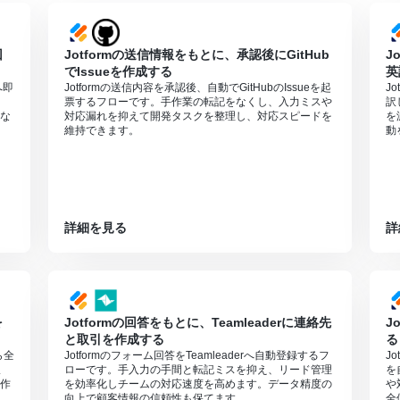
参照ください。
回
Jotformの送信情報をもとに、承認後にGitHub
J
でIssueを作成する
英
へ即
Jotformの送信内容を承認後、自動でGitHubのIssueを起
J
票するフローです。手作業の転記をなくし、入力ミスや
訳
な
対応漏れを抑えて開発タスクを整理し、対応スピードを
を
維持できます。
動
詳細を見る
詳
を
Jotformの回答をもとに、Teamleaderに連絡先
J
と取引を作成する
る
ら全
Jotformのフォーム回答をTeamleaderへ自動登録するフ
J
ま
ローです。手入力の手間と転記ミスを抑え、リード管理
を
作
を効率化しチームの対応速度を高めます。データ精度の
や
向上で顧客情報の信頼性も保てます。
全