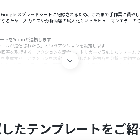
され、Google スプレッドシートに記録されるため、これまで手作業に費
になるため、入力ミスや分析内容の属人化といったヒューマンエラーの
ドシートをYoomと連携します
フォームが送信されたら」というアクションを設定します
最新の回答を取得する」アクションを設定し、トリガーで反応したフォーム
トを生成する」アクションを設定し、取得した回答内容を分析・要約す
プレッドシートの「レコードを追加する」アクションを設定し、フォームの
クション、「オペレーション」：トリガー起動後、フロー内で処理を行
象としたいフォームを任意で設定してください。
答内容をどのように分析したいかに応じて、プロンプト（指示文）を自
なる点にご注意ください。
は、書き込み先のシートや列を任意で指定できるほか、Jotformの回答
似したテンプレートをご紹
のそれぞれとYoomを連携してください。