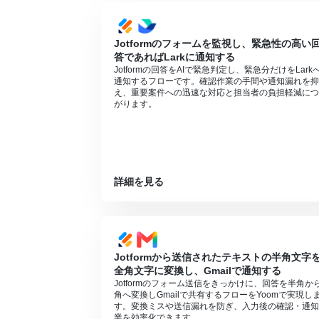
JotformのWebhook設定方法は
こちら
をご
Jotformのフォームを監視し、緊急性の高い
答であればLarkに通知する
Jotformの回答をAIで緊急判定し、緊急分だけをLark
通知するフローです。確認作業の手間や通知漏れを抑
え、重要案件への迅速な対応と担当者の負担軽減につ
がります。
詳細を見る
Jotformから送信されたテキストの半角文字
全角文字に変換し、Gmailで通知する
Jotformのフォーム送信をきっかけに、回答を半角か
角へ変換しGmailで共有するフローをYoomで実現し
す。変換ミスや送信漏れを防ぎ、入力後の確認・通知
業を効率化できます。