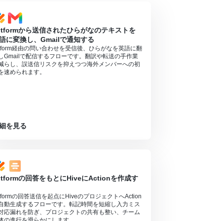
otformから送信されたひらがなのテキストを
語に変換し、Gmailで通知する
otform経由の問い合わせを受信後、ひらがなを英語に翻
しGmailで配信するフローです。翻訳や転送の手作業
減らし、誤送信リスクを抑えつつ海外メンバーへの初
を速められます。
細を見る
otformの回答をもとにHiveにActionを作成す
otformの回答送信を起点にHiveのプロジェクトへAction
自動生成するフローです。転記時間を短縮し入力ミス
対応漏れを防ぎ、プロジェクトの共有も整い、チーム
体の進行を滑らかにします。