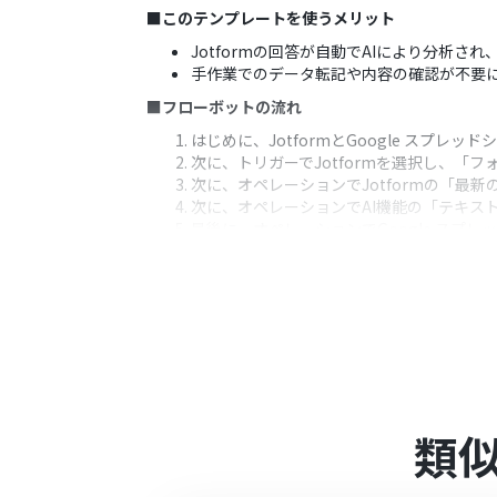
■このテンプレートを使うメリット
Jotformの回答が自動でAIにより分析
手作業でのデータ転記や内容の確認が不要
■フローボットの流れ
はじめに、JotformとGoogle スプレッ
次に、トリガーでJotformを選択し、「
次に、オペレーションでJotformの「
次に、オペレーションでAI機能の「テキス
最後に、オペレーションでGoogle ス
※「トリガー」：フロー起動のきっかけとなるア
■このワークフローのカスタムポイント
Jotformのトリガー設定では、連携の対
AI機能のテキスト生成では、フォームの回
ロンプトの文字数によって消費タスクが異
Google スプレッドシートへの登録内容
が可能です。
類
■注意事項
Jotform、Google スプレッドシート