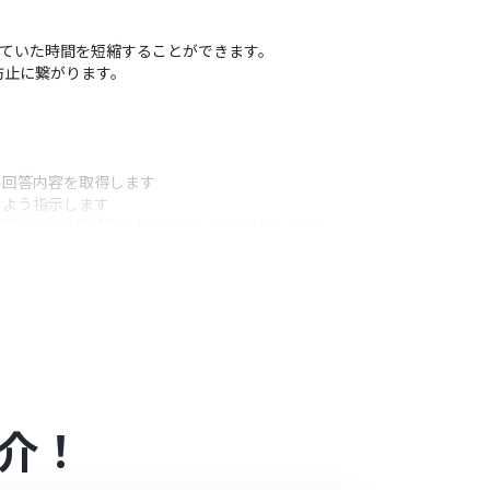
やしていた時間を短縮することができます。
防止に繋がります。
の回答内容を取得します
るよう指示します
回答とAIの分析結果を指定のシートに追加します
うアクション
由にカスタマイズすることが可能です。ただし、プ
やAIの分析結果を変数として埋め込むなどのカスタム
介！