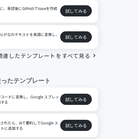
に、承認後にGitHubでIssueを作成
試してみる
たひらがなのテキストを英語に変換し、
試してみる
関連したテンプレートをすべて見る
使ったテンプレート
ードに変換し、Google スプレッ
試してみる
加する
格納されたら、AIで要約してGoogle ス
試してみる
ートに追加する