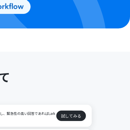
て
ト
視し、緊急性の高い回答であればLark
試してみる