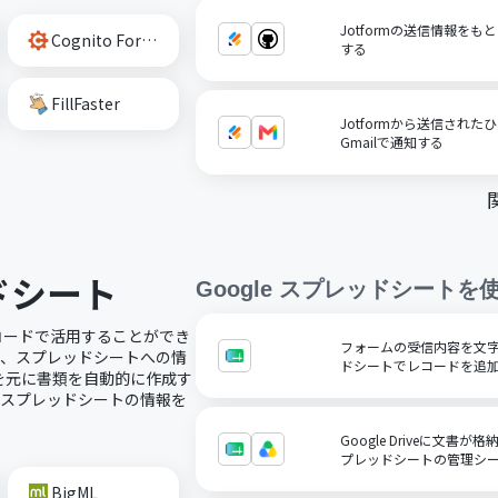
Jotformの送信情報をもと
Cognito Forms
する
FillFaster
Jotformから送信され
Gmailで通知する
ッドシート
Google スプレッドシート
を
ノーコードで活用することができ
フォームの受信内容を文字コ
で、スプレッドシートへの情
ドシートでレコードを追
を元に書類を自動的に作成す
にスプレッドシートの情報を
Google Driveに文書が
プレッドシートの管理シ
BigML