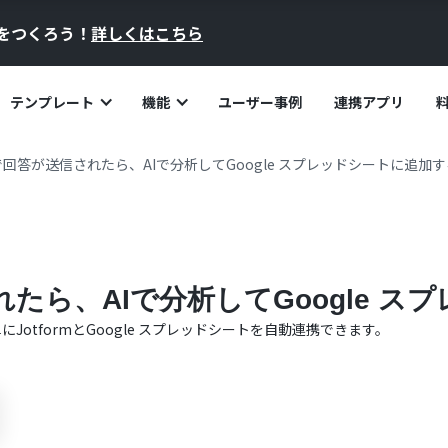
員をつくろう！
詳しくはこちら
テンプレート
機能
ユーザー事例
連携アプリ
rmで回答が送信されたら、AIで分析してGoogle スプレッドシートに追加
されたら、AIで分析してGoogle 
単に
Jotform
と
Google スプレッドシート
を自動連携できます。