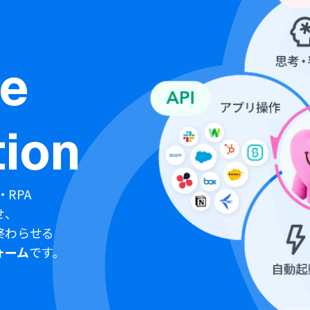
ne
ion
・RPA
せ、
終わらせる
ォーム
です。