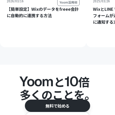
2026/03/16
2025/03/26
Yoom活用術
【簡単設定】Wixのデータをfreee会計
WixとLIN
に自動的に連携する方法
フォームが送
に通知する
Yoom
10
と
倍
多くのことを。
無料で始める