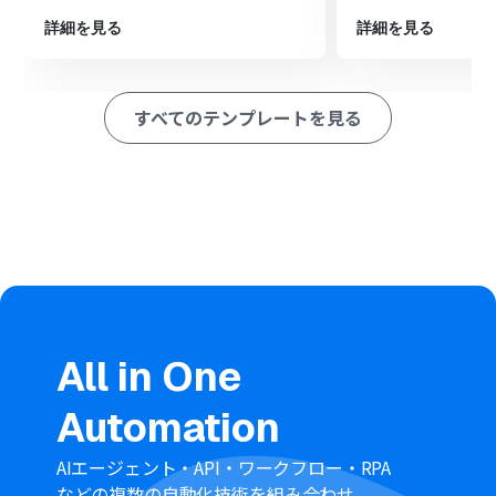
Contact」アクションを設定し、前のステップで取得した
情報を紐付けてコンタクトを作成します。
詳細を見る
詳細を見る
※「トリガー」：フロー起動のきっかけとなるアクション、「オ
ペレーション」：トリガー起動後、フロー内で処理を行うアク
ション
すべてのテンプレートを見る
■このワークフローのカスタムポイント
Constant Contactでコンタクトを作成するオペレーショ
ンでは、Wixフォームから取得したどの情報をどの項目
（氏名、メールアドレスなど）に登録するかを任意に設
定できます。
また、リードソースの項目に「Wixフォーム経由」といっ
た固定のテキスト情報を付与するなど、柔軟な設定が可能
です。
■注意事項
All in One
Wix、Constant ContactのそれぞれとYoomを連携してく
ださい。
Automation
WixのアウトプットはJSONPathから取得可能です。取得
方法は下記をご参照ください。
https://intercom.help/yoom/ja/articles/9103858
AIエージェント・API・ワークフロー・RPA
などの複数の自動化技術を組み合わせ、