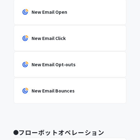
New Email Open
New Email Click
New Email Opt-outs
New Email Bounces
フローボットオペレーション