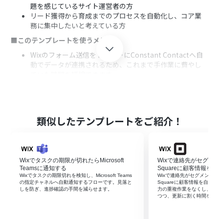
題を感じているサイト運営者の方
リード獲得から育成までのプロセスを自動化し、コア業
務に集中したいと考えている方
■このテンプレートを使うメリット
Wixのフォーム送信をトリガーにConstant Contactへ自
動でデータが連携されるため、これまで手作業に費やし
ていた時間を短縮できます。
システムが情報を正確に転記するため、手作業による入
力間違いや登録漏れといったヒューマンエラーの防止に
繋がります。
■フローボットの流れ
類似したテンプレートをご紹介！
はじめに、WixとConstant ContactをYoomと連携しま
す。
次に、トリガーでWixを選択し、「フォームが送信された
Wixでタスクの期限が切れたらMicrosoft
Wixで連絡先がセグメ
ら」というアクションを設定することで、フォーム送信を
Teamsに通知する
Squareに顧客情報を
フロー起動のきっかけにします。
Wixでタスクの期限切れを検知し、Microsoft Teams
Wixで連絡先がセグメント
続いて、オペレーションで再度Wixの「フォームが送信さ
の指定チャネルへ自動通知するフローです。見落と
Squareに顧客情報を自
しを防ぎ、進捗確認の手間を減らせます。
力の重複作業をなくし、登
れたら」を選択し、送信されたフォームの具体的な情報
つつ、更新に割く時間を他
を取得します。
最後に、オペレーションでConstant Contactの「Create