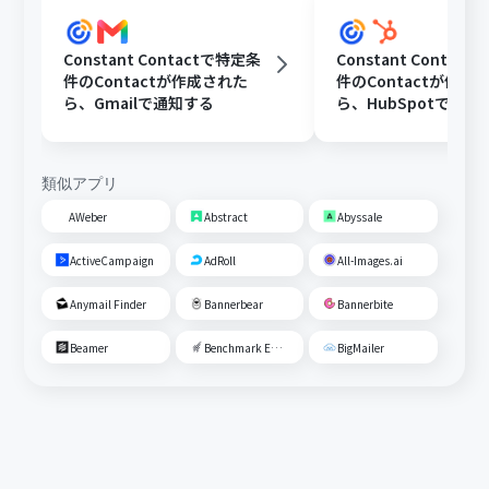
Constant Contactで特定条
Constant Contac
件のContactが作成された
件のContactが作成
ら、Gmailで通知する
ら、HubSpotでコ
作成する
類似アプリ
AWeber
Abstract
Abyssale
ActiveCampaign
AdRoll
All-Images.ai
Anymail Finder
Bannerbear
Bannerbite
Beamer
Benchmark Email
BigMailer