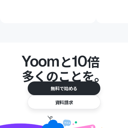
Yoom
10
と
倍
多くのことを。
無料で始める
資料請求