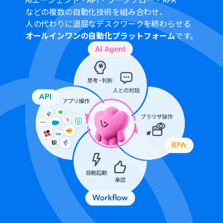
定できます。
などの複数の自動化技術を組み合わせ、
Dropboxへのファイルアップロード設定では、アップロ
人の代わりに退屈なデスクワークを終わらせる
ード先のフォルダやファイル名を、固定値や前段で取得
オールインワンの自動化プラットフォーム
です。
した情報を組み合わせて任意に設定できます。
■注意事項
Gmail、DropboxのそれぞれとYoomを連携してくださ
い。
トリガーは5分、10分、15分、30分、60分の間隔で起動
間隔を選択できます。
プランによって最短の起動間隔が異なりますので、ご注意
ください。
分岐はミニプラン以上のプランでご利用いただける機能
（オペレーション）となっております。フリープランの場
合は設定しているフローボットのオペレーションはエラ
ーとなりますので、ご注意ください。
ミニプランなどの有料プランは、2週間の無料トライアル
を行うことが可能です。無料トライアル中には制限対象の
アプリや機能（オペレーション）を使用することができ
ます。
OCRまたは音声を文字起こしするAIオペレーションはチ
ームプラン・サクセスプランでのみご利用いただける機能