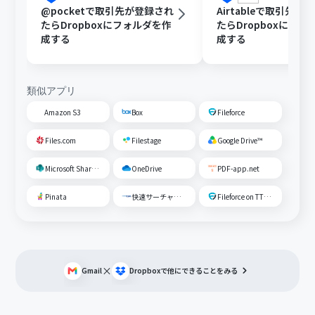
@pocketで取引先が登録され
Airtableで取引先が
たらDropboxにフォルダを作
たらDropboxにフォ
成する
成する
類似アプリ
Amazon S3
Box
Fileforce
Files.com
Filestage
Google Drive™
Microsoft SharePoint
OneDrive
PDF-app.net
Pinata
快速サーチャーGX
Fileforce on TTS Cloud
×
Gmail
Dropbox
で他にできることをみる