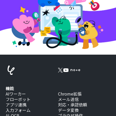
機能
AIワーカー
Chrome拡張
フローボット
メール送信
アプリ連携
対応・承認依頼
入力フォーム
データ変換
AI-OCR
ブラウザ操作