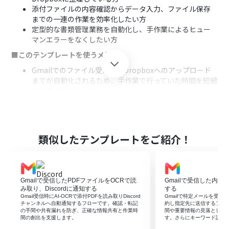
添付ファイルの内容確認からデータ入力、ファイル保存
までの一連の作業を効率化したい方
定型的な書類管理業務を自動化し、手作業によるヒュー
マンエラーをなくしたい方
■このテンプレートを使うメリット
Gmailでのファイル受信からDropboxへのアップロード
までが自動化されるため、手作業で行っていた時間を短縮
することができます。
手作業によるファイルの内容確認や転記に伴う入力間違
いや、ファイルの保存漏れといったヒューマンエラーの
リスクを軽減します。
■フローボットの流れ
類似したテンプレートをご紹介！
はじめに、Gmail、Dropbox、Google スプレッドシート
をYoomと連携します。
トリガーでGmailを選択し、「特定のキーワードに一致す
Gmailで受信したPDFファイルをOCRで読
Gmailで受信した内容
るメールを受信したら」アクションを設定します。
み取り、Discordに通知する
する
次に、オペレーションで分岐機能を設定し、添付ファイ
Gmail受信時にAI-OCRで添付PDFを読み取りDiscord
Gmailで特定メールを受信し
ルの有無などに基づいて後続の処理を分岐させます。
チャンネルへ自動通知するフローです。確認・転記
約し指定先に送信するフロ
の手間や共有漏れを防ぎ、正確な情報共有と作業時
間や重要情報の見落としを
オペレーションで、メールに添付されたファイルをOCR
間の創出を支援します。
す。さらにキーワード設定
機能で読み取り、テキストデータを抽出します。