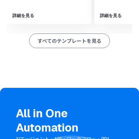
次に、書類発行機能を用いて、抽出したテキストデータを
Google スプレッドシートのテンプレートに転記し、新し
い書類として発行します。
詳細を見る
詳細を見る
最後に、Dropboxの「ファイルをアップロード」アクシ
ョンを設定し、発行した書類と元の添付ファイルを指定
のフォルダにアップロードします。
すべてのテンプレートを見る
※「トリガー」：フロー起動のきっかけとなるアクション、「オ
ペレーション」：トリガー起動後、フロー内で処理を行うアク
ション
■このワークフローのカスタムポイント
Gmailのトリガー設定では、フローを起動させたいメール
に含まれるキーワード（件名、送信元など）を任意に設
定できます。
分岐機能では、前段で取得した情報（例：添付ファイル
の有無など）を利用して、後続のオペレーションを分岐さ
せる条件をカスタマイズできます。
All in One
OCR機能では、読み取り対象のファイルから抽出したい
項目（例：請求書番号、金額など）を自由に設定可能で
Automation
す。
書類発行機能では、任意のGoogle スプレッドシートを雛
形として設定し、どのセルにどの情報を出力するかを指
AIエージェント・API・ワークフロー・RPA