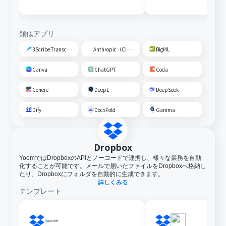
類似アプリ
3Scribe Transcription
Anthropic（Claude）
BigML
Canva
ChatGPT
Coda
Cohere
DeepL
DeepSeek
Dify
DocsFold
Gamma
Dropbox
YoomではDropboxのAPIとノーコードで連携し、様々な業務を自動
化することが可能です。メールで届いたファイルをDropboxへ格納し
たり、Dropboxにフォルダを自動的に生成できます。
詳しくみる
テンプレート