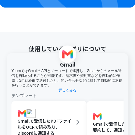
となっております。フリープラン・ミニプランの場合は設
定しているフローボットのオペレーションはエラーとな
りますので、ご注意ください。
チームプランやサクセスプランなどの有料プランは、2週
間の無料トライアルを行うことが可能です。無料トライア
ル中には制限対象のアプリやAI機能（オペレーション）を
使用することができます。
OCRデータは6,500文字以上のデータや文字が小さい場合
使用しているアプリについて
などは読み取れない場合があるので、ご注意ください。
ダウンロード可能なファイル容量は最大300MBまでで
す。アプリの仕様によっては300MB未満になる可能性が
Gmail
あるので、ご注意ください。
YoomではGmailのAPIとノーコードで連携し、Gmailからのメール送
トリガー、各オペレーションでの取り扱い可能なファイ
信を自動化することが可能です。請求書や契約書などを自動的に作
ル容量の詳細は下記をご参照ください。
成しGmail経由で送付したり、問い合わせなどに対して自動的に返信
https://intercom.help/yoom/ja/articles/9413924
を行うことができます。
詳しくみる
オペレーション数が5つを越えるフローボットを作成する
テンプレート
際は、ミニプラン以上のプランで設定可能です。フリープ
ランの場合はフローボットが起動しないため、ご注意く
ださい。
Gmailで受信したPDFファイ
Gmailで受信した内容
ルをOCRで読み取り、
要約して、通知する
Discordに通知する