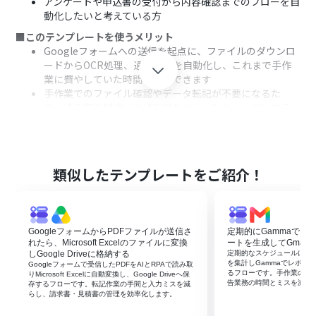
アンケートや申込書の受付から内容確認までのフローを自
動化したいと考えている方
■このテンプレートを使うメリット
Googleフォームへの送信を起点に、ファイルのダウンロ
ードからOCR処理、通知までを自動化し、これまで手作
業に費やしていた時間を短縮できます
手作業でのファイル確認やデータ転記が不要になるた
め、読み取り間違いや通知漏れといったヒューマンエラ
ーの発生を防ぎます
■フローボットの流れ
はじめに、GoogleフォームとGoogle DriveをYoomと連
携します
類似したテンプレートをご紹介！
次に、トリガーでGoogleフォームを選択し、「フォーム
に回答が送信されたら」というアクションを設定します
続いて、オペレーションでGoogle Driveの「ファイルを
ダウンロードする」アクションを設定し、フォームに添付
GoogleフォームからPDFファイルが送信さ
定期的にGammaでフ
されたファイルを指定します
れたら、Microsoft Excelのファイルに変換
ートを生成してGmail
次に、オペレーションでOCR機能の「任意の画像やPDF
しGoogle Driveに格納する
定期的なスケジュールに合わ
を集計しGammaでレポート
Googleフォームで受信したPDFをAIとRPAで読み取
を読み取る」アクションを設定し、ダウンロードしたファ
るフローです。手作業の集
りMicrosoft Excelに自動変換し、Google Driveへ保
イルを読み取ります
告業務の時間とミスを減ら
存するフローです。転記作業の手間と入力ミスを減
らし、請求書・見積書の管理を効率化します。
最後に、オペレーションでYoomメールの「メールを送
る」アクションを設定し、OCRで抽出したテキスト情報