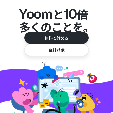
Yoom
10
と
倍
多くのことを。
無料で始める
資料請求