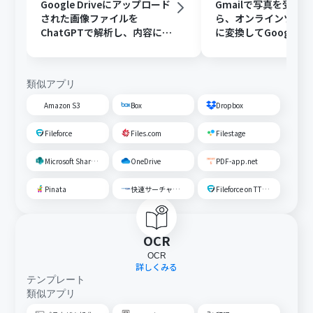
Google Driveにアップロード
Gmailで写真を受け
された画像ファイルを
ら、オンラインツール
ChatGPTで解析し、内容に応
に変換してGoogle Dr
じたフォルダに移動する
存する
類似アプリ
Amazon S3
Box
Dropbox
Fileforce
Files.com
Filestage
Microsoft SharePoint
OneDrive
PDF-app.net
Pinata
快速サーチャーGX
Fileforce on TTS Cloud
OCR
OCR
詳しくみる
テンプレート
類似アプリ