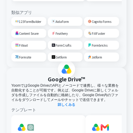
る
類似アプリ
123FormBuilder
AidaForm
Cognito Forms
Content Snare
Feathery
FillFaster
Fillout
FormCrafts
Formbricks
Formsite
Getform
Jotform
Google Drive™
YoomではGoogle DriveのAPIとノーコードで連携し、様々な業務を
自動化することが可能です。例えば、Google Driveに新しくフォル
ダを作成しファイルを自動的に格納したり、Google Drive内のファ
イルをダウンロードしてメールやチャットで送信できます。
詳しくみる
テンプレート