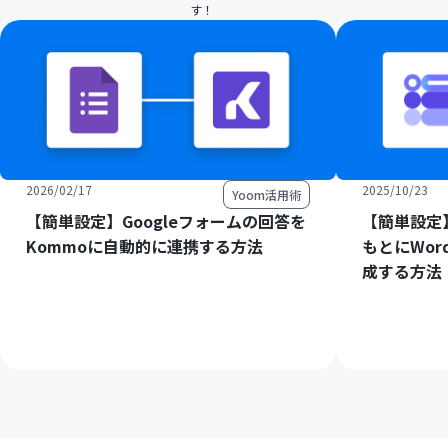
す！
2026/02/17
2025/10/23
Yoom活用術
【簡単設定】Googleフォームの回答を
【簡単設定】
Kommoに自動的に連携する方法
もとにWord
成する方法