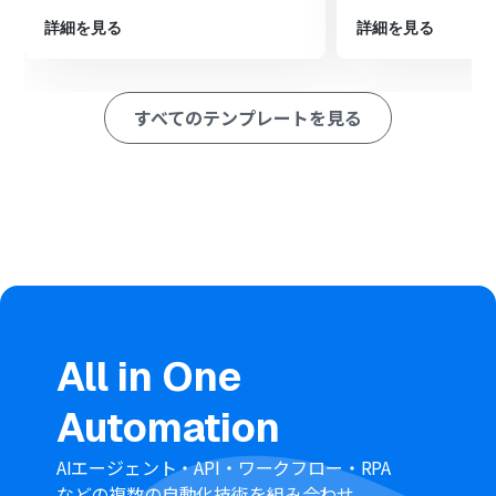
などを記載したメールを送信します
詳細を見る
詳細を見る
※「トリガー」：フロー起動のきっかけとなるアクション、「オ
ペレーション」：トリガー起動後、フロー内で処理を行うアク
ション
すべてのテンプレートを見る
■このワークフローのカスタムポイント
OCR機能では、読み取り対象のファイルからどの項目を
抽出するかを任意で設定できます。申込書や請求書など、
特定のフォーマットから必要な情報だけを抜き出すこと
が可能です
Yoomメールの送信設定では、通知先のメールアドレスを
自由に設定できます。また、メールの件名や本文には、
OCRで読み取った内容を変数として埋め込むことで、動
的な通知を作成できます
■注意事項
Googleフォーム、Google DriveのそれぞれとYoomを連
All in One
携してください。
トリガーは5分、10分、15分、30分、60分の間隔で起動
Automation
間隔を選択できます。
プランによって最短の起動間隔が異なりますので、ご注意
ください。
AIエージェント・API・ワークフロー・RPA
OCR_AIオペレーションはチームプラン・サクセスプラン
などの複数の自動化技術を組み合わせ、