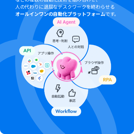
でのみご利用いただける機能となっております。フリープ
人の代わりに退屈なデスクワークを終わらせる
ラン・ミニプランの場合は設定しているフローボットの
オールインワンの自動化プラットフォーム
です。
オペレーションはエラーとなりますので、ご注意くださ
い。
チームプランやサクセスプランなどの有料プランは、2週
間の無料トライアルを行うことが可能です。無料トライア
ル中には制限対象のアプリやAI機能（オペレーション）を
使用することができます。
OCRデータは6,500文字以上のデータや文字が小さい場合
などは読み取れない場合があるので、ご注意ください。
ダウンロード可能なファイル容量は最大300MBまでで
す。アプリの仕様によっては300MB未満になる可能性が
あるので、ご注意ください。
トリガー、各オペレーションでの取り扱い可能なファイ
ル容量の詳細は下記をご参照ください。
https://intercom.help/yoom/ja/articles/9413924
Googleフォームをトリガーとして使用した際の回答内容
を取得する方法は下記をご参照ください。
https://intercom.help/yoom/ja/articles/6807133