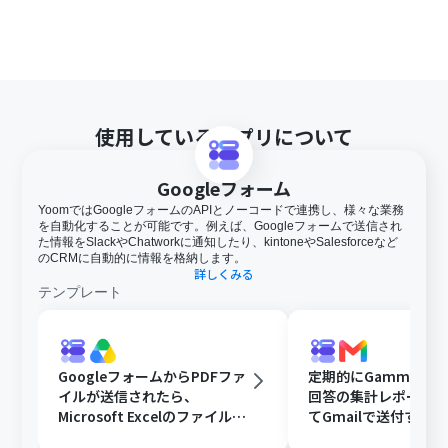
使用しているアプリについて
Googleフォーム
YoomではGoogleフォームのAPIとノーコードで連携し、様々な業務
を自動化することが可能です。例えば、Googleフォームで送信され
た情報をSlackやChatworkに通知したり、kintoneやSalesforceなど
のCRMに自動的に情報を格納します。
詳しくみる
テンプレート
GoogleフォームからPDFファ
定期的にGammaで
イルが送信されたら、
回答の集計レポート
Microsoft Excelのファイルに
てGmailで送付する
変換しGoogle Driveに格納す