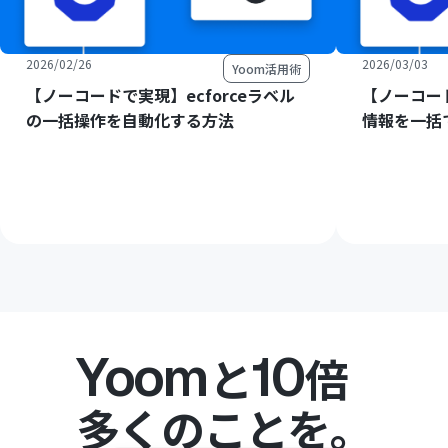
2026/02/26
2026/03/03
Yoom活用術
【ノーコードで実現】ecforceラベル
【ノーコード
の一括操作を自動化する方法
情報を一括
Yoom
10
と
倍
多くのことを。