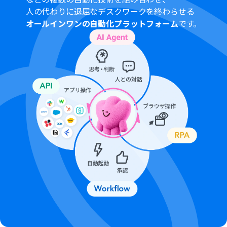
分岐はミニプラン以上のプランでご利用いただける機能
人の代わりに退屈なデスクワークを終わらせる
（オペレーション）となっております。フリープランの場
オールインワンの自動化プラットフォーム
です。
合は設定しているフローボットのオペレーションはエラ
ーとなりますので、ご注意ください。
ミニプランなどの有料プランは、2週間の無料トライアル
を行うことが可能です。無料トライアル中には制限対象の
アプリや機能（オペレーション）を使用することができ
ます。