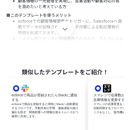
顧客情報の一元管理を実現し、営業活動や顧客対応の質
を高めたいと考えている方
■このテンプレートを使うメリット
ecforceでの顧客情報更新をトリガーに、Salesforceへ自
動でデータが反映されるため、手作業による転記業務の
時間を削減できます。
システム間でデータが直接連携されるので、手入力による
転記ミスや更新漏れといったヒューマンエラーを防ぎ、デ
ータの正確性を維持します。
■フローボットの流れ
はじめに、ecforceとSalesforceをYoomと連携します。
次に、トリガーでecforceを選択し、「顧客情報が更新さ
類似したテンプレートをご紹介！
れたら」というアクションを設定します。
続いて、オペレーションでecforceの「顧客情報を取得」
アクションを設定し、更新された情報を取得します。
次に、Salesforceの「取引先オブジェクトのレコードを
ecforceで商品が登録されたらSlackに通知
スマレジで在庫数が変更さ
検索」アクションで、該当の顧客情報が既に存在するかを
する
在庫情報を更新する
確認します。
ecforceで商品を登録すると同時にSlackへ自動通知
スマレジの在庫変更をトリガー
するフローです。手動共有の手間、連絡遅延や抜け
自動同期するフローです。
分岐機能を設定し、Salesforceにレコードが存在する場
漏れを防ぎ、関係部署への情報伝達をスムーズかつ
ミスをなくし、販売機会の
合としない場合で処理を分けます。
確実に共有します。
レコードが存在する場合はSalesforceの「レコードを更
新する」アクションを、存在しない場合は「レコードを追