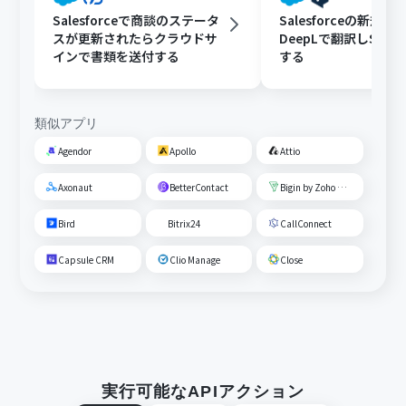
Salesforceで商談のステータ
Salesforceの新規
スが更新されたらクラウドサ
DeepLで翻訳しSlac
インで書類を送付する
する
類似アプリ
Agendor
Apollo
Attio
Axonaut
BetterContact
Bigin by Zoho CRM
Bird
Bitrix24
CallConnect
Capsule CRM
Clio Manage
Close
実行可能なAPIアクション