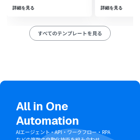
加する」アクションを設定します。
詳細を見る
詳細を見る
※「トリガー」：フロー起動のきっかけとなるアクション、「オ
ペレーション」：トリガー起動後、フロー内で処理を行うアク
ション
すべてのテンプレートを見る
■このワークフローのカスタムポイント
Salesforceにレコードが存在するかどうかを判断するた
めの分岐条件は、ユーザーの運用に応じて任意で設定で
きます。例えば、メールアドレスや電話番号の一致を条件
にするなど、識別に用いる項目を自由にカスタマイズして
ください。
■注意事項
ecforceとSalesforceのそれぞれとYoomを連携してくだ
さい。
ecforce、Salesforceはチームプラン・サクセスプランで
のみご利用いただけるアプリとなっております。フリープ
All in One
ラン・ミニプランの場合は設定しているフローボットの
オペレーションやデータコネクトはエラーとなりますの
Automation
で、ご注意ください。
チームプランやサクセスプランなどの有料プランは、2週
間の無料トライアルを行うことが可能です。無料トライア
AIエージェント・API・ワークフロー・RPA
ル中には制限対象のアプリを使用することができます。
などの複数の自動化技術を組み合わせ、