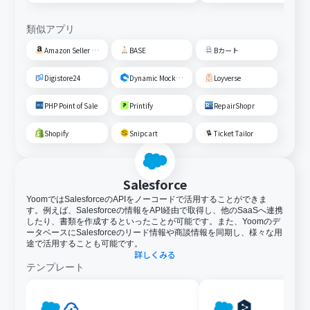
類似アプリ
Amazon Seller Central
BASE
Bカート
Digistore24
Dynamic Mockups
Loyverse
PHP Point of Sale
Printify
RepairShopr
Shopify
Snipcart
Ticket Tailor
Salesforce
YoomではSalesforceのAPIをノーコードで活用することができま
す。例えば、Salesforceの情報をAPI経由で取得し、他のSaaSへ連携
したり、書類を作成するといったことが可能です。また、Yoomのデ
ータベースにSalesforceのリード情報や商談情報を同期し、様々な用
途で活用することも可能です。
詳しくみる
テンプレート