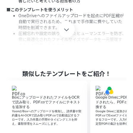
善したいと考えている担当者の方
■このテンプレートを使うメリット
OneDriveへのファイルアップロードを起点にPDF圧縮が
自動で実行されるため、これまで手作業に費やしていた
時間を削減できます。
圧縮忘れや設定の誤りといったヒューマンエラーを防ぎ、
常に最適化されたファイルサイズでデータを一元管理す
ることが可能になります。
■フローボットの流れ
はじめに、OneDriveとPDF.coをYoomと連携します。
次に、トリガーでOneDriveを選択し、「特定フォルダ内
にファイルが作成または更新されたら」というアクション
類似したテンプレートをご紹介！
を設定します。
次に、オペレーションで「分岐」を設定し、ファイルが
作成された時のみ進行するように分岐させます。
次に、オペレーションでOneDriveの「ファイルをダウン
BoxにアップロードされたファイルをOCR
Google DriveにP
ロードする」アクションを設定し、トリガーをきっかけに
で読み取り、PDF.coでファイルにテキスト
ドされたら、PDF.coでMic
検知したファイルを取得します。
を追加する
換する
YoomがBoxへのアップロードを検知し、請求書や契
Google Driveに追加され
続いて、PDF.coの「ファイルをアップロードする」アク
約書をAI-OCRで読み取りPDF.coで自動追記するフ
PDF.coでExcelファイ
ションで、ダウンロードしたファイルをアップロードしま
ローです。入力作業の手間やタイピングミスを抑
するフローです。入力作業
え、書類管理をスムーズにします。
定型PDFの集計を効率化で
す。
さらに、PDF.coの「PDF圧縮」、 「ファイルをダウンロ