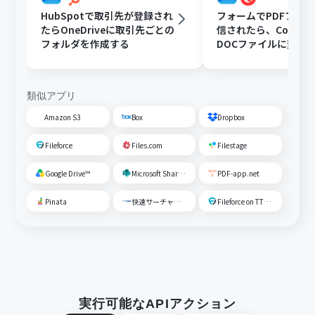
HubSpotで取引先が登録され
フォームでPDFファ
たらOneDriveに取引先ごとの
信されたら、Convert
フォルダを作成する
DOCファイルに変換
OneDriveに格納する
類似アプリ
Amazon S3
Box
Dropbox
Fileforce
Files.com
Filestage
Google Drive™
Microsoft SharePoint
PDF-app.net
Pinata
快速サーチャーGX
Fileforce on TTS Cloud
実行可能なAPIアクション