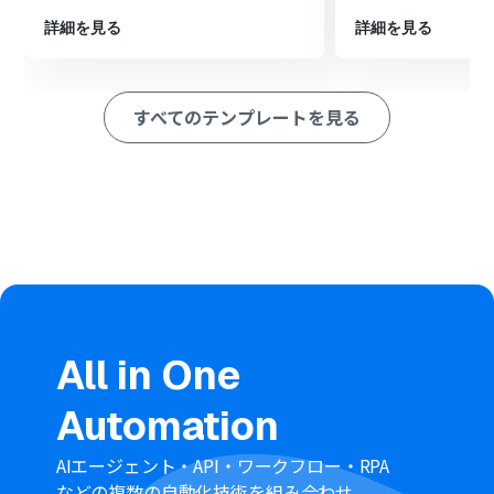
ードする」 アクションを設定し、ファイルを圧縮してダ
詳細を見る
詳細を見る
ウンロードします。
最後に、OneDriveの「ファイルをアップロード」アクシ
ョンを設定し、圧縮が完了したファイルを保存します
すべてのテンプレートを見る
※「トリガー」：フロー起動のきっかけとなるアクション、「オ
ペレーション」：トリガー起動後、フロー内で処理を行うアク
ション
■このワークフローのカスタムポイント
OneDriveのトリガー設定である「特定フォルダ内にファ
イルが作成または更新されたら」では、自動化の対象と
したいファイルの保存場所に合わせて、任意のドライブID
およびフォルダIDを設定してください。
PDF.coでは、圧縮の条件や出力ファイル名などを自由に
カスタマイズできます。
OneDriveのアップロードでは、保存先のフォルダや保存
ファイル名などを任意で設定できます。
All in One
■注意事項
Automation
OneDrive、PDF.coのそれぞれとYoomを連携してくださ
い。
Microsoft365（旧Office365）には、家庭向けプランと一
AIエージェント・API・ワークフロー・RPA
般法人向けプラン（Microsoft365 Business）があり、一
などの複数の自動化技術を組み合わせ、