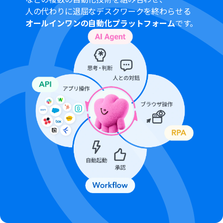
般法人向けプランに加入していない場合には認証に失敗
人の代わりに退屈なデスクワークを終わらせる
する可能性があります。
オールインワンの自動化プラットフォーム
です。
トリガーは5分、10分、15分、30分、60分の間隔で起動
間隔を選択できます。
プランによって最短の起動間隔が異なりますので、ご注意
ください。
ダウンロード可能なファイル容量は最大300MBまでで
す。アプリの仕様によっては300MB未満になる可能性が
あるので、ご注意ください。
トリガー、各オペレーションでの取り扱い可能なファイ
ル容量の詳細は「
ファイルの容量制限について
」をご参
照ください。
分岐はミニプラン以上のプランでご利用いただける機能
（オペレーション）となっております。フリープランの場
合は設定しているフローボットのオペレーションはエラ
ーとなりますので、ご注意ください。
ミニプランなどの有料プランは、2週間の無料トライアル
を行うことが可能です。無料トライアル中には制限対象の
アプリや機能（オペレーション）を使用することができ
ます。
アプリの仕様上、ファイルの作成日時と最終更新日時が
同一にならない場合があり、正しく分岐しない可能性があ
るのでご了承ください。