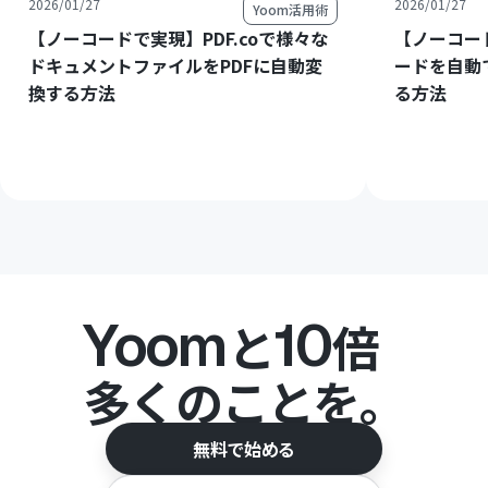
2026/01/27
2026/01/27
Yoom活用術
【ノーコードで実現】PDF.coで様々な
【ノーコード
ドキュメントファイルをPDFに自動変
ードを自動
換する方法
る方法
Yoom
10
と
倍
多くのことを。
無料で始める