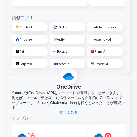
を追加する
変換する
類似アプリ
0CodeKit
1001fx
APITemplate.io
Airparser
Apify
Assembly AI
Axiom
BeLazy
Bland AI
Botpress
Botsonic
Browse AI
OneDrive
YoomではOneDriveのAPIをノーコードで活用することができます。
例えば、メールで受け取った添付ファイルを自動的にOneDriveにア
ップロードし、SlackやChatworkに通知を行うといったことが可能で
す。
詳しくみる
テンプレート