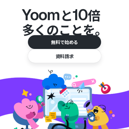
Yoom
10
と
倍
多くのことを。
無料で始める
資料請求