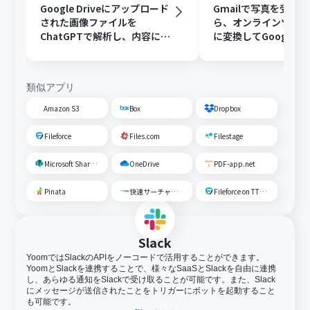
Google Driveにアップロード
Gmailで写真を受け
された画像ファイルを
ら、オンラインツール
ChatGPTで解析し、内容に応
に変換してGoogle Dr
じたフォルダに移動する
存する
類似アプリ
Amazon S3
Box
Dropbox
Fileforce
Files.com
Filestage
Microsoft SharePoint
OneDrive
PDF-app.net
Pinata
快速サーチャーGX
Fileforce on TTS Cloud
Slack
YoomではSlackのAPIをノーコードで活用することができます。
YoomとSlackを連携することで、様々なSaaSとSlackを自由に連携
し、あらゆる通知をSlackで受け取ることが可能です。また、Slack
にメッセージが送信されたことをトリガーにボットを起動すること
も可能です。