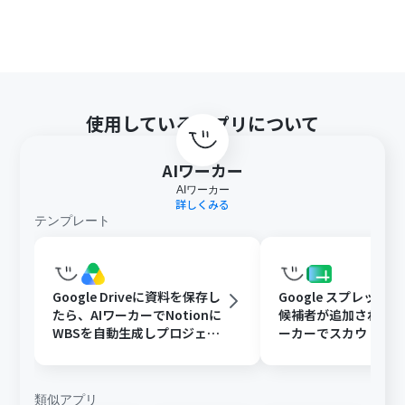
タスク実行数の計算方法
」ご参照ください。
AIワーカーはスキルを詳細に設定することで適切な処理を
実行しやすくなります。詳細は「
【AIワーカー】マニュア
ルの作成方法
」をご参照ください。
AIワーカー内で20件を超える大容量データの取得やルー
プ処理を行うと、タスクを著しく消費する可能性があるた
使用しているアプリについて
めご注意ください。
AIワーカー
AIワーカー
詳しくみる
テンプレート
Google Driveに資料を保存し
Google スプレッド
たら、AIワーカーでNotionに
候補者が追加されたら
WBSを自動生成しプロジェク
ーカーでスカウト文
ト管理を効率化する
追記と通知を行う
類似アプリ