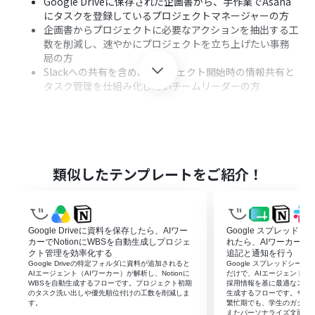
Google Driveに保存された企画書から、手作業でAsana
にタスクを登録しているプロジェクトマネージャーの方
企画書からプロジェクトに必要なアクションを抽出する工
数を削減し、速やかにプロジェクトを立ち上げたい事務
局の方
Slackへの共有を含め、プロジェクト開始時の情報共有と
タスク管理を仕組み化したいチームリーダーの方
■このテンプレートを使うメリット
Google Driveへ企画書をアップロードするだけで、AIが
WBSを自動作成しAsanaへ起票するため、タスク管理の
準備時間を短縮できます。
類似したテンプレートをご紹介！
企画内容から必要な工程をAIが抽出してSlackへ通知する
ため、チーム全体でプロジェクトの全体像を迅速に把握
することが可能です。
Google Driveに資料を保存したら、AIワー
Google スプレッド
■フローボットの流れ
カーでNotionにWBSを自動生成しプロジェ
れたら、AIワーカーで
はじめに、Google Drive、Asana、SlackをYoomと連携
クト管理を効率化する
追記と通知を行う
Google Driveの特定フォルダに資料が追加されると
Google スプレッドシー
します。
AIエージェント（AIワーカー）が解析し、Notionに
だけで、AIエージェント（AI
次に、トリガーで、Google Driveの「新しいファイルが
WBSを自動生成するフローです。プロジェクト初期
採用情報を基に最適なスカ
のタスク洗い出しや優先順位付けの工数を削減しま
生成するフローです。サマ
作成されたら」というアクションを設定します。
す。
繁忙期でも、学生のガクチ
最後に、AIワーカーで、企画書からプロジェクトに必要な
えたパーソナライズ文面を