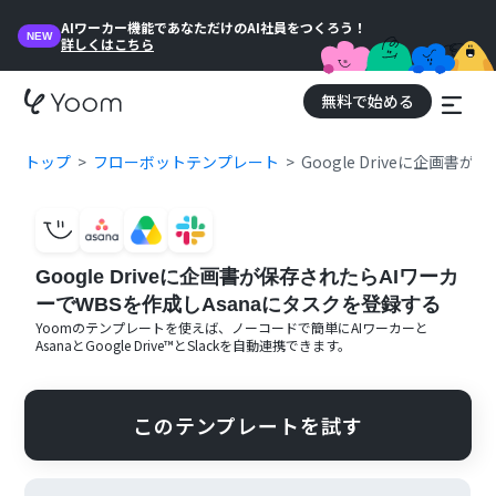
AIワーカー機能であなただけのAI社員をつくろう！
NEW
詳しくはこちら
無料で始める
トップ
フローボットテンプレート
Google Driveに企画
Google Driveに企画書が保存されたらAIワーカ
ーでWBSを作成しAsanaにタスクを登録する
Yoomのテンプレートを使えば、ノーコードで簡単に
AIワーカー
と
Asana
と
Google Drive™
と
Slack
を自動連携できます。
このテンプレートを試す