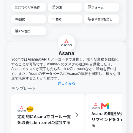
ブラウザを操作
OCR
フォーム
翻訳
要約
音声文字起こし
CSV加工
Asana
YoomではAsanaのAPIとノーコードで連携し、様々な業務を自動化
することが可能です。Asanaへのタスクの追加を自動化したり、
Asanaでタスクが完了したらSlackやChatworkなどに通知を行いま
す。また、YoomのデータベースにAsanaの情報を同期し、様々な用
途で活用することが可能です。
詳しくみる
テンプレート
Asanaの期限が近い
定期的にAsanaでゴール一覧
リマインドをGmail
を取得しkintoneに追加する
る