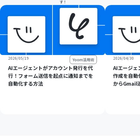
す！
2026/05/19
2026/04/30
Yoom活用術
AIエージェントがアカウント発行を代
AIエージ
行！フォーム送信を起点に通知までを
作成を自動
自動化する方法
からGmai