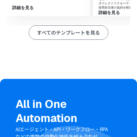
タスクを構造化し、Asanaへの起票とSlackへの通知を一
ダイレクトリクルーティン
詳細を見る
採用担当者の負担を軽減し
貫して実行するためのスキル（指示）を作成し、Google
詳細を見る
Driveの「ファイルをダウンロードする」アクション、
Asanaの「タスクを作成する」アクション、Slackの「メ
ッセージを送る」アクションを使用ツールとして設定しま
すべてのテンプレートを見る
す。
※「トリガー」：フロー起動のきっかけとなるアクション、「オ
ペレーション」：トリガー起動後、フロー内で処理を行うアク
ション
■このワークフローのカスタムポイント
Google Driveのトリガー設定では、企画書を保存する特
定のフォルダIDを指定してください。
AIワーカーのスキル設定を調整することで、プロジェクト
の性質に合わせたタスクの粒度や、Slackへ通知する内容
の形式を任意にカスタマイズできます。
All in One
Asanaの設定において、タスクを登録するプロジェクト先
やセクションを、自身のチーム運用に合わせて指定して
Automation
ください。
AIエージェント・API・ワークフロー・RPA
■注意事項
などの複数の自動化技術を組み合わせ、