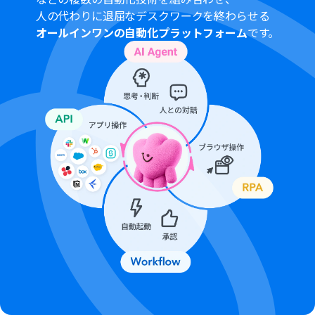
Google Drive、Asana、SlackのそれぞれとYoomを連携
人の代わりに退屈なデスクワークを終わらせる
してください。
オールインワンの自動化プラットフォーム
です。
ダウンロード可能なファイル容量は最大300MBまでで
す。アプリの仕様によっては300MB未満になる可能性が
あるので、ご注意ください。
トリガー、各オペレーションでの取り扱い可能なファイ
ル容量の詳細は「
ファイルの容量制限について
」をご参
照ください。
トリガーは5分、10分、15分、30分、60分の間隔で起動
間隔を選択できます。
プランによって最短の起動間隔が異なりますので、ご注意
ください。
AIワーカー内で使用するツール（アプリ）についてもマイ
アプリ連携が必要です。
AIワーカーの基本設定は「
【AIワーカー】基本的な設定方
法
」をご参照ください。
AIワーカーの同時実行数・作成可能なAIワーカー数・利用
可能なAIモデルはご契約中のプランによって異なりま
す。
AIワーカー内でご利用いただけるアプリやオペレーション
等はフローボットの利用制限と同様です。
AIワーカーは、テスト実行でも本番実行と同様にタスクを
消費しますのでご注意ください。詳細は「
【AIワーカー】