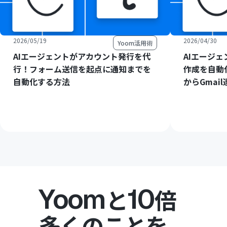
2026/05/19
2026/04/30
Yoom活用術
AIエージェントがアカウント発行を代
AIエージ
行！フォーム送信を起点に通知までを
作成を自動
自動化する方法
からGmai
Yoom
10
と
倍
多くのことを。