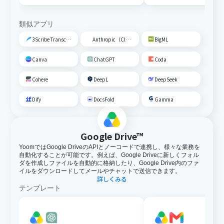
類似アプリ
3Scribe Transcription
Anthropic（Claude）
BigML
Canva
ChatGPT
Coda
Cohere
DeepL
DeepSeek
Dify
DocsFold
Gamma
Google Drive™
YoomではGoogle DriveのAPIとノーコードで連携し、様々な業務を
自動化することが可能です。例えば、Google Driveに新しくフォル
ダを作成しファイルを自動的に格納したり、Google Drive内のファ
イルをダウンロードしてメールやチャットで送信できます。
詳しくみる
テンプレート