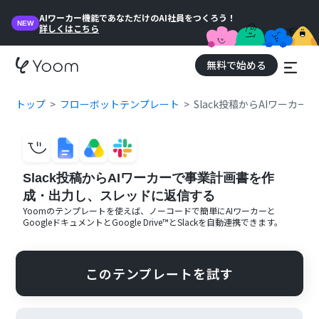
AIワーカー機能であなただけのAI社員をつくろう！
NEW
詳しくはこちら
無料で始める
トップ
フローボットテンプレート
Slack投稿からAIワー
Slack投稿からAIワーカーで事業計画書を作
成・出力し、スレッドに返信する
Yoomのテンプレートを使えば、ノーコードで簡単に
AIワーカー
と
Googleドキュメント
と
Google Drive™
と
Slack
を自動連携できます。
このテンプレートを試す