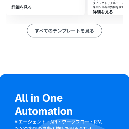
ージが送信されたら」アクションを設定します。
ダイレクトリクルーティン
詳細を見る
採用担当者の負担を軽減し
次に、AIワーカーで、事業計画を策定しドキュメントを発
詳細を見る
行するためのマニュアルを作成し、Slackの「メッセージ
の詳細を取得する」アクション、Google ドキュメントの
「新しいドキュメントを作成する」アクション、Google
すべてのテンプレートを見る
Driveの「ファイルの格納先フォルダを変更」アクション
を使用ツールとして設定します。
最後に、オペレーションで、Slackの「スレッドにメッセ
ージを送る」アクションを設定し、作成されたドキュメン
トのURLを返信します。
※「トリガー」：フロー起動のきっかけとなるアクション、「オ
ペレーション」：トリガー起動後、フロー内で処理を行うアク
ション
■このワークフローのカスタムポイント
Slackのトリガー設定では、事業アイデアを投稿する専用
All in One
のチャンネルIDを正しく指定してください。
AIワーカーの指示内容（プロンプト）を調整することで、
Automation
出力される事業計画書の項目やトーンを自社のフォーマッ
トに合わせてカスタマイズ可能です。
AIエージェント・API・ワークフロー・RPA
Google Driveのオペレーション設定では、作成された事
などの複数の自動化技術を組み合わせ、
業計画書を保存するフォルダIDを任意で設定してくださ