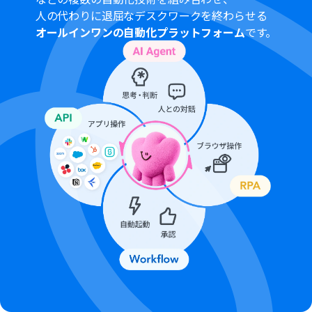
い。
人の代わりに退屈なデスクワークを終わらせる
オールインワンの自動化プラットフォーム
です。
■注意事項
Slack、Googleドキュメント、Google Driveのそれぞれ
とYoomを連携してください。AIワーカー内で使用するツ
ール（アプリ）についてもマイアプリ連携が必要です。
AIワーカーの基本設定は「
【AIワーカー】基本的な設定方
法
」をご参照ください。
AIワーカーの同時実行数・作成可能なAIワーカー数・利用
可能なAIモデルはご契約中のプランによって異なります。
AIワーカー内でご利用いただけるアプリやオペレーション
等はフローボットの利用制限と同様です。
AIワーカーは、テスト実行でも本番実行と同様にタスクを
消費しますのでご注意ください。詳細は「
【AIワーカー】
タスク実行数の計算方法
」ご参照ください。
AIワーカーはマニュアルを詳細に設定することで適切な処
理を実行しやすくなります。詳細は「
【AIワーカー】マニ
ュアルの作成方法
」をご参照ください。