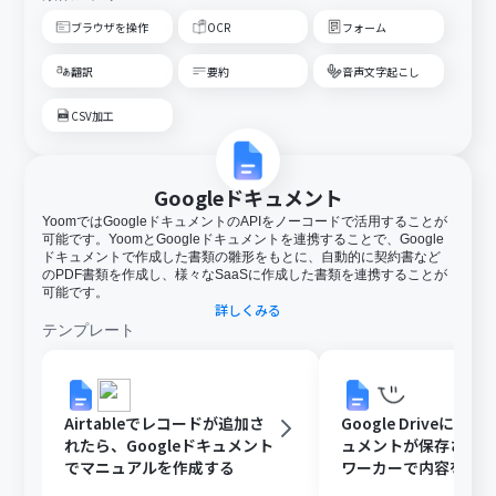
ブラウザを操作
OCR
フォーム
翻訳
要約
音声文字起こし
CSV加工
Googleドキュメント
YoomではGoogleドキュメントのAPIをノーコードで活用することが
可能です。YoomとGoogleドキュメントを連携することで、Google
ドキュメントで作成した書類の雛形をもとに、自動的に契約書など
のPDF書類を作成し、様々なSaaSに作成した書類を連携することが
可能です。
詳しくみる
テンプレート
Airtableでレコードが追加さ
Google DriveにGoo
れたら、Googleドキュメント
ュメントが保存された
でマニュアルを作成する
ワーカーで内容を読
動校閲する