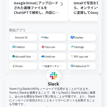
Google Driveにアップロード
Gmailで写真を受け
された画像ファイルを
ら、オンラインツール
ChatGPTで解析し、内容に応
に変換してGoogle Dr
じたフォルダに移動する
存する
類似アプリ
Amazon S3
Box
Dropbox
Fileforce
Files.com
Filestage
Microsoft SharePoint
OneDrive
PDF-app.net
Pinata
快速サーチャーGX
Fileforce on TTS Cloud
Slack
YoomではSlackのAPIをノーコードで活用することができます。
YoomとSlackを連携することで、様々なSaaSとSlackを自由に連携
し、あらゆる通知をSlackで受け取ることが可能です。また、Slack
にメッセージが送信されたことをトリガーにボットを起動すること
も可能です。