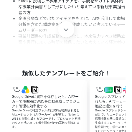
Slackに投稿した事業アイデアを、手間をかけずに具体的
な事業計画書として形にしたいと考えている新規事業担当
者の方
企画会議などで出たアイデアをもとに、AIを活用して市場
分析を含めた構成案を素早く作成したいと考えているチー
ムリーダーの方
事業計画書の作成業務を効率化し、本来注力すべき戦略立
案や実行に充てる時間を確保したいと考えている経営者の
方
■このテンプレートを使うメリット
Slackにメッセージを送信するだけで事業計画書が自動で
類似したテンプレートをご紹介！
生成されるため、手作業でリサーチや構成作成を行う時
間を短縮し、効率的にアウトプットできます。
作成されたドキュメントの保存やSlackへの共有まで自動
化されるため、情報の共有漏れを防ぎ、チーム内でのスム
Google Driveに資料を保存したら、AIワー
Google スプレッド
ーズな検討・意思決定を支援します。
カーでNotionにWBSを自動生成しプロジェ
れたら、AIワーカーで
クト管理を効率化する
追記と通知を行う
Google Driveの特定フォルダに資料が追加されると
Google スプレッドシー
■フローボットの流れ
AIエージェント（AIワーカー）が解析し、Notionに
だけで、AIエージェント（AI
はじめに、Slack、Google ドキュメント、Google Drive
WBSを自動生成するフローです。プロジェクト初期
採用情報を基に最適なスカ
のタスク洗い出しや優先順位付けの工数を削減しま
生成するフローです。サマ
をYoomと連携します。
す。
繁忙期でも、学生のガクチ
次に、トリガーで、Slackの「特定のチャンネルにメッセ
えたパーソナライズ文面を