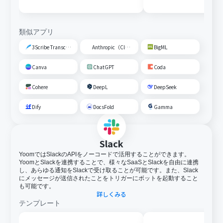
加する
トに追加する
類似アプリ
3Scribe Transcription
Anthropic（Claude）
BigML
Canva
ChatGPT
Coda
Cohere
DeepL
DeepSeek
Dify
DocsFold
Gamma
Slack
YoomではSlackのAPIをノーコードで活用することができます。
YoomとSlackを連携することで、様々なSaaSとSlackを自由に連携
し、あらゆる通知をSlackで受け取ることが可能です。また、Slack
にメッセージが送信されたことをトリガーにボットを起動すること
も可能です。
詳しくみる
テンプレート