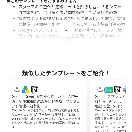
■このテンプレートをおすすめする方
スタッフの希望休と店舗ルールを照らし合わせるシフト
作成業務に、毎月多くの時間を費やしている店長の方
複雑なシフト調整が特定の担当者に属人化しており、業務
の標準化や効率化を図りたいと考えている店舗責任者の方
Google スプレッドシートやSlackを活用して、シフト管
理のプロセスをよりスムーズに自動化したい経営者の方
■このテンプレートを使うメリット
Google スプレッドシートのデータを基にAIワーカーがシ
フト案を自動生成するため、これまで調整に費やしてい
た膨大な時間を短縮できます。
類似したテンプレートをご紹介！
複雑な条件をAIワーカーが客観的に判断してシフトを組む
ことで、作成者による偏りを防ぎ、スタッフ間の不公平感
のないシフト編成が実現します。
Google Driveに資料を保存したら、AIワー
Google スプレッド
■フローボットの流れ
カーでNotionにWBSを自動生成しプロジェ
れたら、AIワーカーで
はじめに、Google スプレッドシートとSlackをYoomと連
クト管理を効率化する
追記と通知を行う
Google Driveの特定フォルダに資料が追加されると
Google スプレッドシー
携します。
AIエージェント（AIワーカー）が解析し、Notionに
だけで、AIエージェント（AI
次に、トリガーで、スケジュールトリガーを選択し、実行
WBSを自動生成するフローです。プロジェクト初期
採用情報を基に最適なスカ
のタスク洗い出しや優先順位付けの工数を削減しま
生成するフローです。サマ
タイミングを設定します。
す。
繁忙期でも、学生のガクチ
最後に、AIワーカーで、スタッフの希望休と店舗の運用ル
えたパーソナライズ文面を