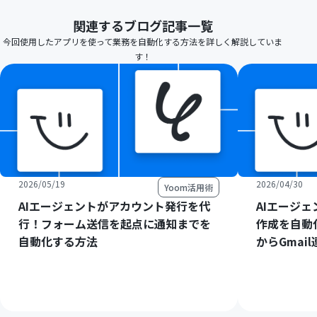
関連するブログ記事一覧
今回使用したアプリを使って業務を自動化する方法を詳しく解説していま
す！
2026/05/19
2026/04/30
Yoom活用術
AIエージェントがアカウント発行を代
AIエージ
行！フォーム送信を起点に通知までを
作成を自動
自動化する方法
からGmai