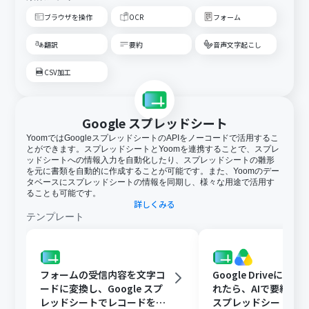
ブラウザを操作
OCR
フォーム
翻訳
要約
音声文字起こし
CSV加工
Google スプレッドシート
YoomではGoogleスプレッドシートのAPIをノーコードで活用するこ
とができます。スプレッドシートとYoomを連携することで、スプレ
ッドシートへの情報入力を自動化したり、スプレッドシートの雛形
を元に書類を自動的に作成することが可能です。また、Yoomのデー
タベースにスプレッドシートの情報を同期し、様々な用途で活用す
ることも可能です。
詳しくみる
テンプレート
フォームの受信内容を文字コ
Google Driveに文
ードに変換し、Google スプ
れたら、AIで要約してG
レッドシートでレコードを追
スプレッドシートの