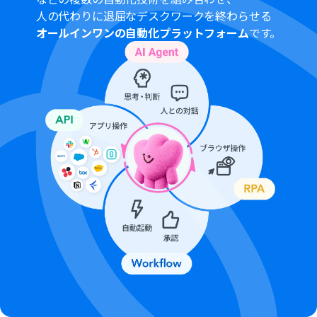
AIワーカーの基本設定は「
【AIワーカー】基本的な設定方
人の代わりに退屈なデスクワークを終わらせる
法
」をご参照ください。
オールインワンの自動化プラットフォーム
です。
AIワーカーの同時実行数・作成可能なAIワーカー数・利用
可能なAIモデルはご契約中のプランによって異なります。
AIワーカー内でご利用いただけるアプリやオペレーション
等はフローボットの利用制限と同様です。
AIワーカーは、テスト実行でも本番実行と同様にタスクを
消費しますのでご注意ください。詳細は「
【AIワーカー】
タスク実行数の計算方法
」ご参照ください。
AIワーカーはマニュアルを詳細に設定することで適切な処
理を実行しやすくなります。詳細は「
【AIワーカー】マニ
ュアルの作成方法
」をご参照ください。