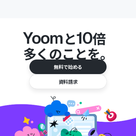
Yoom
10
と
倍
多くのことを。
無料で始める
資料請求