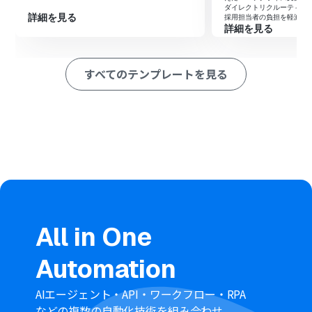
ールを照合し、不公平のない翌月のシフト一次案を自動
ダイレクトリクルーティン
詳細を見る
採用担当者の負担を軽減し
生成するためのマニュアル（指示）を作成します。
詳細を見る
※「トリガー」：フロー起動のきっかけとなるアクション、「オ
ペレーション」：トリガー起動後、フロー内で処理を行うアク
すべてのテンプレートを見る
ション
■このワークフローのカスタムポイント
AIワーカーの指示出し（プロンプト）において、店舗独自
の運用ルール（最低必要人数やスタッフの役割、人件費
の上限など）を詳細に記述することで、より精度の高いシ
フト案を生成できます。
Google スプレッドシートの設定では、読み取り対象とな
るシートや、シフト案を書き出す範囲を自身の環境に合
わせて指定してください。
Slackの設定では、生成されたシフト案の通知先となるチ
ャンネルを任意に設定可能です。
All in One
Automation
■注意事項
Google スプレッドシート、SlackのそれぞれとYoomを連
携してください。AIワーカー内で使用するツール（アプ
AIエージェント・API・ワークフロー・RPA
リ）についてもマイアプリ連携が必要です。
などの複数の自動化技術を組み合わせ、