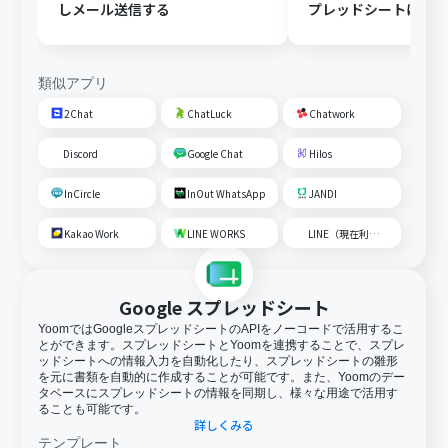
しメール送信する
プレッドシートにメ
内容を追加する
類似アプリ
2Chat
ChatLuck
Chatwork
Discord
Google Chat
Hilos
InCircle
InOut WhatsApp
JANDI
Kakao Work
LINE WORKS
LINE（現在利用不可）
Google スプレッドシート
YoomではGoogleスプレッドシートのAPIをノーコードで活用するこ
とができます。スプレッドシートとYoomを連携することで、スプレ
ッドシートへの情報入力を自動化したり、スプレッドシートの雛形
を元に書類を自動的に作成することが可能です。また、Yoomのデー
タベースにスプレッドシートの情報を同期し、様々な用途で活用す
ることも可能です。
詳しくみる
テンプレート