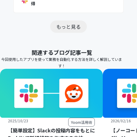
得
もっと見る
関連するブログ記事一覧
今回使用したアプリを使って業務を自動化する方法を詳しく解説していま
す！
2025/10/23
2026/02/16
Yoom活用術
【簡単設定】Slackの投稿内容をもとに
【ノーコード