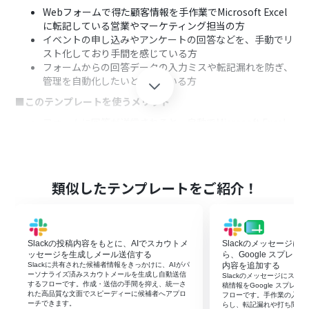
Webフォームで得た顧客情報を手作業でMicrosoft Excel
に転記している営業やマーケティング担当の方
イベントの申し込みやアンケートの回答などを、手動でリ
スト化しており手間を感じている方
フォームからの回答データの入力ミスや転記漏れを防ぎ、
管理を自動化したいと考えている方
■このテンプレートを使うメリット
フォームに回答が送信されると、自動でMicrosoft Excel
にデータが追加されるため、これまで手作業での転記に
費やしていた時間を短縮できます
手作業によるコピー＆ペーストが不要になるため、入力間
違いや転記漏れといったヒューマンエラーの発生を防ぎ、
類似したテンプレートをご紹介！
データの正確性を維持します
■フローボットの流れ
はじめに、お使いのMicrosoft ExcelアカウントをYoomと
Slackの投稿内容をもとに、AIでスカウトメ
Slackのメッセージ
連携します
ッセージを生成しメール送信する
ら、Google スプレ
次に、トリガーでYoomの標準機能である「フォーム」を
Slackに共有された候補者情報をきっかけに、AIがパ
内容を追加する
選択し、「回答が送信されたら」というアクションを設定
ーソナライズ済みスカウトメールを生成し自動送信
Slackのメッセージにス
するフローです。作成・送信の手間を抑え、統一さ
します
稿情報をGoogle スプレ
れた高品質な文面でスピーディーに候補者へアプロ
フローです。手作業の入力
最後に、オペレーションでMicrosoft Excelを選択し、
ーチできます。
らし、転記漏れや打ち間違