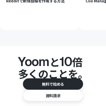
Redditで新規投稿を作成する方法
Clio M
Yoom
10
と
倍
多くのことを。
無料で始める
資料請求