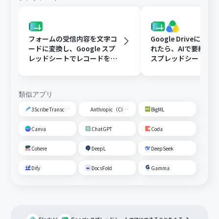
フォームの受信内容を文字コ
Google Driveに文
ードに変換し、Google スプ
れたら、AIで要約してG
レッドシートでレコードを追
スプレッドシートの
加する
トに追加する
類似アプリ
3Scribe Transcription
Anthropic（Claude）
BigML
Canva
ChatGPT
Coda
Cohere
DeepL
DeepSeek
Dify
DocsFold
Gamma