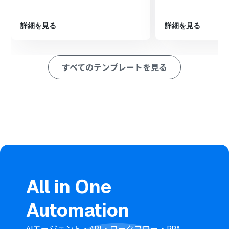
「レコードを追加する」アクションを設定します。ここ
で、フォームから受け取った回答データを、指定した
Excelシートのどの列に格納するかを設定します
詳細を見る
詳細を見る
※「トリガー」：フロー起動のきっかけとなるアクション、「オ
ペレーション」：トリガー起動後、フロー内で処理を行うアク
ション
すべてのテンプレートを見る
■このワークフローのカスタムポイント
トリガーに設定するYoomのフォームは、テキスト入力欄
や選択肢など、収集したい情報に合わせて質問項目を自由
に設定可能です
Microsoft Excelのオペレーション設定では、書き込み対
象としたいファイル（アイテムID）やシート名を任意で指
定してください。また、フォームの各回答をExcelのどの
列に紐付けるかも自由に設定できます
■注意事項
All in One
Microsoft ExcelとYoomを連携してください
Microsoft365（旧Office365）には、家庭向けプランと一
Automation
般法人向けプラン（Microsoft365 Business）があり、一
般法人向けプランに加入していない場合には認証に失敗
する可能性があります
AIエージェント・API・ワークフロー・RPA