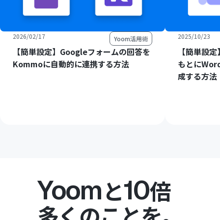
2026/02/17
2025/10/23
Yoom活用術
【簡単設定】Googleフォームの回答を
【簡単設定】
Kommoに自動的に連携する方法
もとにWord
成する方法
Yoom
10
と
倍
多くのことを。