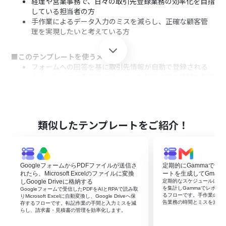
経理や営業事務で、日々の取引先登録業務の効率化を目指
している担当者の方
手作業によるデータ入力のミスを減らし、正確な顧客管
理を実現したいと考えている方
■このテンプレートを使うメリット
フォームへの回答を基に取引先情報が自動で登録される
ため、これまで手作業で行っていた転記作業の時間を削減
できます。
手作業による情報の転記が減ることで、入力間違いや登録
漏れといったヒューマンエラーの発生を防ぐことに繋が
ります。
類似したテンプレートをご紹介！
■フローボットの流れ
はじめに、Googleフォームとマネーフォワード クラウド
請求書をYoomと連携します。
GoogleフォームからPDFファイルが送信さ
定期的にGammaでフ
次に、トリガーでGoogleフォームを選択し、「フォーム
れたら、Microsoft Excelのファイルに変換
ートを生成してGmail
に回答が送信されたら」というアクションを設定します。
しGoogle Driveに格納する
定期的なスケジュールに合わ
を集計しGammaでレポート
Googleフォームで受信したPDFをAIとRPAで読み取
続いて、オペレーションでGoogleフォームの「回答の一
るフローです。手作業の集
りMicrosoft Excelに自動変換し、Google Driveへ保
覧を取得」アクションを設定し、フォームから送信された
告業務の時間とミスを減ら
存するフローです。転記作業の手間と入力ミスを減
らし、請求書・見積書の管理を効率化します。
回答内容を取得します。
最後に、オペレーションでマネーフォワード クラウド請