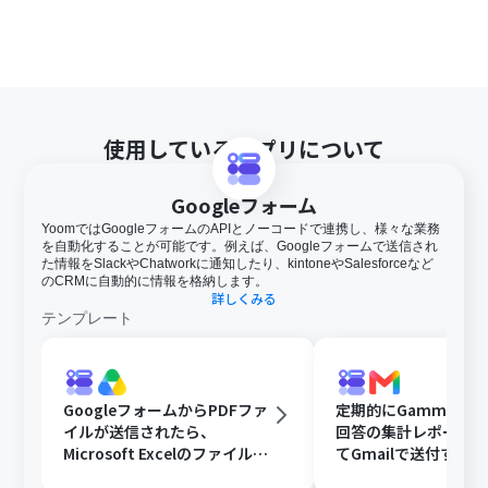
使用しているアプリについて
Googleフォーム
YoomではGoogleフォームのAPIとノーコードで連携し、様々な業務
を自動化することが可能です。例えば、Googleフォームで送信され
た情報をSlackやChatworkに通知したり、kintoneやSalesforceなど
のCRMに自動的に情報を格納します。
詳しくみる
テンプレート
GoogleフォームからPDFファ
定期的にGammaで
イルが送信されたら、
回答の集計レポート
Microsoft Excelのファイルに
てGmailで送付する
変換しGoogle Driveに格納す