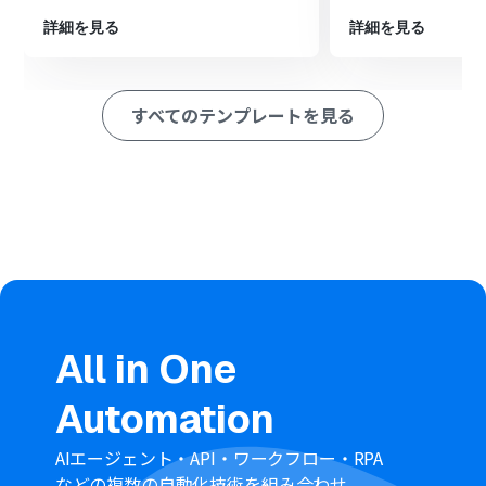
求書の「取引先を作成」アクションを設定し、取得した情
詳細を見る
詳細を見る
報をもとに取引先を登録します。
※「トリガー」：フロー起動のきっかけとなるアクション、「オ
ペレーション」：トリガー起動後、フロー内で処理を行うアク
すべてのテンプレートを見る
ション
■このワークフローのカスタムポイント
Googleフォームのトリガー設定では、取引先登録の自動
化の対象としたいフォームを任意で設定できます。
マネーフォワード クラウド請求書に情報を登録する際、
フォームのどの回答項目を取引先のどの情報に紐付ける
かを任意で設定できます。
■注意事項
Googleフォーム、マネーフォワード クラウド請求書のそ
All in One
れぞれとYoomを連携してください。
トリガーは5分、10分、15分、30分、60分の間隔で起動
Automation
間隔を選択できます。
プランによって最短の起動間隔が異なりますので、ご注意
ください。
AIエージェント・API・ワークフロー・RPA
Googleフォームをトリガーとして使用した際の回答内容
などの複数の自動化技術を組み合わせ、