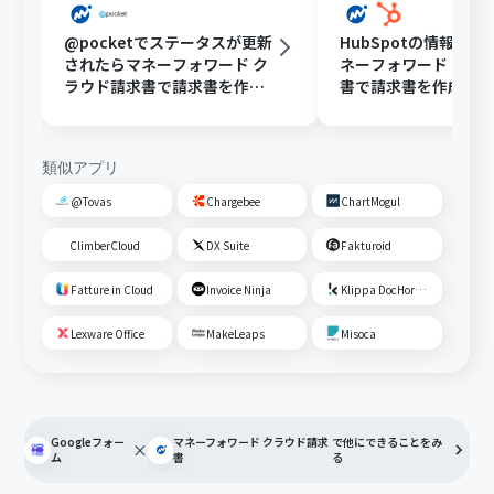
@pocketでステータスが更新
HubSpotの情報を
されたらマネーフォワード ク
ネーフォワード クラ
ラウド請求書で請求書を作成
書で請求書を作成す
する
類似アプリ
@Tovas
Chargebee
ChartMogul
ClimberCloud
DX Suite
Fakturoid
Fatture in Cloud
Invoice Ninja
Klippa DocHorizon
Lexware Office
MakeLeaps
Misoca
Googleフォー
マネーフォワード クラウド請求
で他にできることをみ
×
ム
書
る