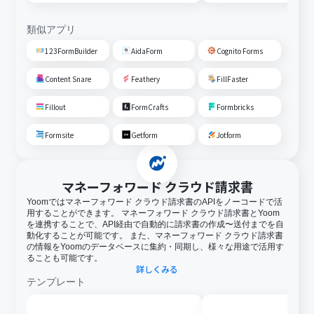
る
類似アプリ
123FormBuilder
AidaForm
Cognito Forms
Content Snare
Feathery
FillFaster
Fillout
FormCrafts
Formbricks
Formsite
Getform
Jotform
マネーフォワード クラウド請求書
Yoomではマネーフォワード クラウド請求書のAPIをノーコードで活
用することができます。 マネーフォワード クラウド請求書とYoom
を連携することで、API経由で自動的に請求書の作成〜送付までを自
動化することが可能です。 また、マネーフォワード クラウド請求書
の情報をYoomのデータベースに集約・同期し、様々な用途で活用す
ることも可能です。
詳しくみる
テンプレート