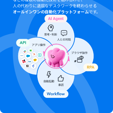
を取得する方法は「
Googleフォームトリガーで、回答内
人の代わりに退屈なデスクワークを終わらせる
容を取得する方法
」を参照ください。
オールインワンの自動化プラットフォーム
です。