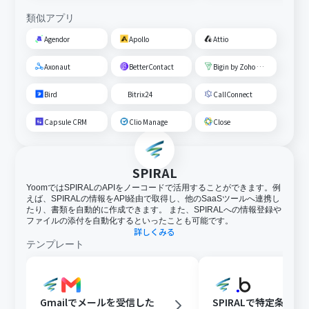
類似アプリ
Agendor
Apollo
Attio
Axonaut
BetterContact
Bigin by Zoho CRM
Bird
Bitrix24
CallConnect
Capsule CRM
Clio Manage
Close
SPIRAL
YoomではSPIRALのAPIをノーコードで活用することができます。例
えば、SPIRALの情報をAPI経由で取得し、他のSaaSツールへ連携し
たり、書類を自動的に作成できます。 また、SPIRALへの情報登録や
ファイルの添付を自動化するといったことも可能です。
詳しくみる
テンプレート
Gmailでメールを受信した
SPIRALで特定条件