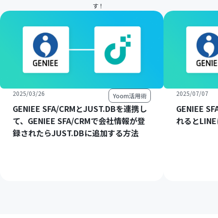
す！
2025/03/26
2025/07/07
Yoom活用術
GENIEE SFA/CRMとJUST.DBを連携し
GENIEE 
て、GENIEE SFA/CRMで会社情報が登
れるとLIN
録されたらJUST.DBに追加する方法