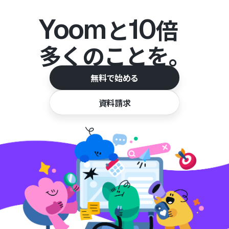
Yoom
10
と
倍
多くのことを。
無料で始める
資料請求