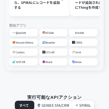
ら、SPIRALにレコードを追加
ードが追加されたら、B
する
にThingを作成する
類似アプリ
@pocket
AITable
Airtable
Amazon Athena
Baserow
CNPJá
Canbus.
EZCraft
Grist
JUST.DB
Knack
Ninox
実行可能なAPIアクション
すべて
GENIEE SFA/CRM
SPIRAL