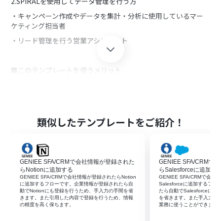
2.SPIRALを使用してデータ管理を行う方
・キャンペーン作成やデータを集計・分析に使用しているマー
ケティング担当者
・リード管理を行う営業アシスタント
■このテンプレートを使うメリット
GENIEE SFA/CRMは営業活動を円滑に進めるために有益なツー
ルです。
さらにSPIRALを使用することでマーケティング活動によって得
られたデータを活用することができ、より効果的な営業活動が
類似したテンプレートをご紹介！
可能となります。
しかしGENIEE SFA/CRMに登録された企業情報を改めてSPIRAL
に手入力することは、情報の最新性を保つことを困難にしま
す。
GENIEE SFA/CRMで会社情報が登録された
GENIEE SFA/CR
新しい情報を素早く共有したいと考える方にこのフローは有効
らNotionに追加する
らSalesforceに追加す
的です。
GENIEE SFA/CRMで会社情報が登録されたらNotion
GENIEE SFA/CRMで
に追加するフローです。企業情報が登録されたら自
Salesforceに追加する
GENIEE SFA/CRMに情報が追加されたら、自動でSPIRALへの登
動でNotionにも登録を行うため、手入力の手間を省
たら自動でSalesforce
録を完了させ、手入力でかかっていた時間を省きスピーディー
きます。また引用した内容で登録を行うため、情報
を省きます。また手入力に
の精度を高く保ちます。‍
業務に使うことができます。
な情報共有を実行します。