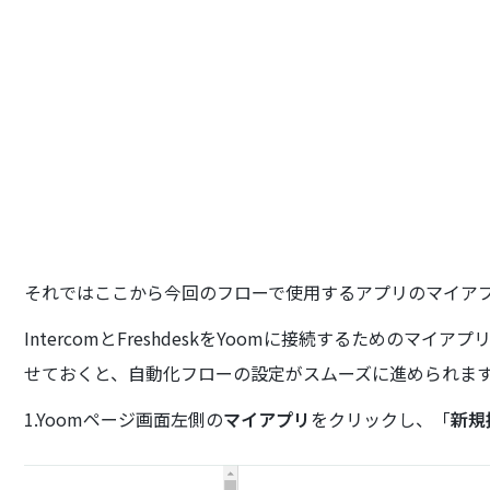
それではここから今回のフローで使用するアプリのマイア
IntercomとFreshdeskをYoomに接続するための
せておくと、自動化フローの設定がスムーズに進められま
1.Yoomページ画面左側の
マイアプリ
をクリックし、「
新規