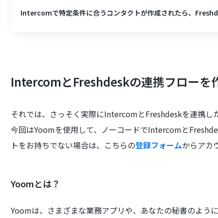
Intercomで特定条件に合うコンタクトが作成されたら、Fresh
IntercomとFreshdeskの連携フロ
それでは、さっそく実際にIntercomとFreshdeskを
今回はYoomを使用して、ノーコードでIntercomとFres
トをお持ちでない場合は、こちらの
登録フォーム
からアカ
Yoomとは？
Yoomは、さまざまな業務アプリや、あなたの秘書のよう