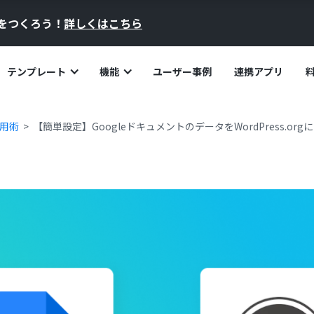
員をつくろう！
詳しくはこちら
テンプレート
機能
ユーザー事例
連携アプリ
活用術
【簡単設定】GoogleドキュメントのデータをWordPress.o