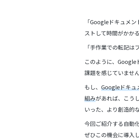
「Googleドキュメ
ストして時間がかか
「手作業での転記は
このように、Googl
課題を感じていませ
もし、
Googleドキ
組み
があれば、こう
いった、より創造的
今回ご紹介する自動
ぜひこの機会に導入