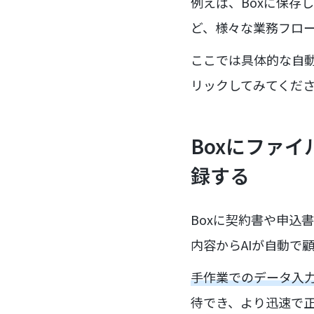
例えば、Boxに保存
ど、様々な業務フロ
ここでは具体的な自
リックしてみてくだ
Boxにファイ
録する
Boxに契約書や申込
内容からAIが自動で
手作業でのデータ入
待でき、より迅速で