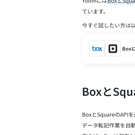
Yoomには
BoxとS
ています。
今すぐ試したい方は
Bo
BoxとSq
BoxとSquareの
データ転記作業を自