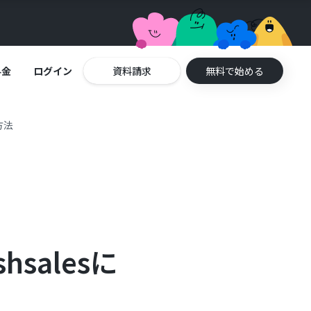
料金
ログイン
資料請求
無料で始める
方法
salesに