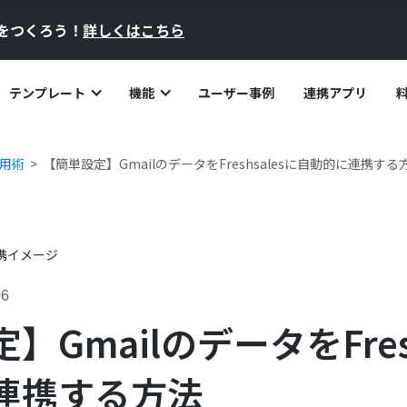
員をつくろう！
詳しくはこちら
テンプレート
機能
ユーザー事例
連携アプリ
活用術
【簡単設定】GmailのデータをFreshsalesに自動的に連携する
06
】GmailのデータをFresh
連携する方法