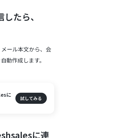
信したら、
、メール本文から、会
先を自動作成します。
esに
試してみる
hsalesに連