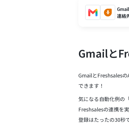
Gma
連絡
Gmailと
GmailとFresh
できます！
気になる自動化例の「
Freshsalesの連
登録はたったの30秒