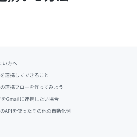
たい方へ
salesを連携してできること
salesの連携フローを作ってみよう
データをGmailに連携したい場合
salesのAPIを使ったその他の自動化例