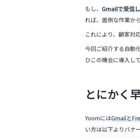
もし、
Gmailで受信
れば、面倒な作業か
これにより、顧客対
今回ご紹介する自動
ひこの機会に導入し
とにかく
Yoomには
Gmailと
い方は以下よりバナ