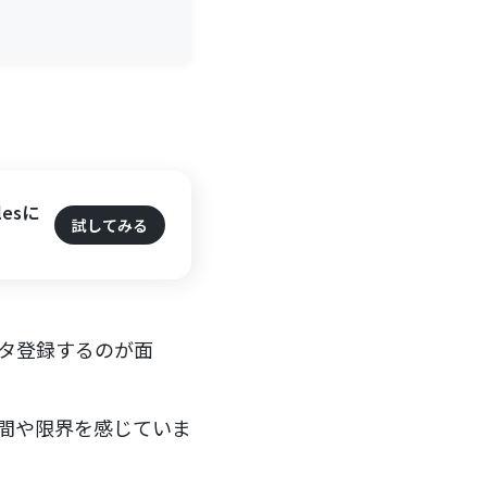
esに
試してみる
データ登録するのが面
に手間や限界を感じていま