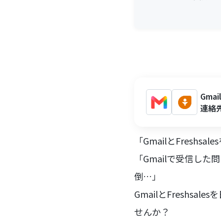
Gma
連絡
「GmailとFresh
「Gmailで受信した
倒…」
GmailとFresh
せんか？