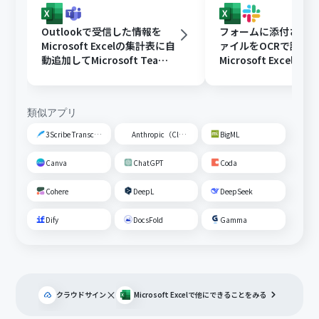
Outlookで受信した情報を
フォームに添付された
Microsoft Excelの集計表に自
ァイルをOCRで読み
動追加してMicrosoft Teams
Microsoft Excelに
に通知する
Slackに通知する
類似アプリ
3Scribe Transcription
Anthropic（Claude）
BigML
Canva
ChatGPT
Coda
Cohere
DeepL
DeepSeek
Dify
DocsFold
Gamma
×
クラウドサイン
Microsoft Excel
で他にできることをみる