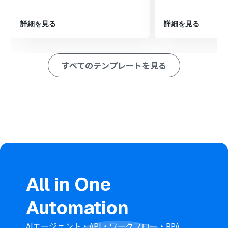
内への通知を自動化することも可能です。
詳細を見る
詳細を見る
■注意事項
・クラウドサイン、Microsoft ExcelのそれぞれとYoomを連携
してください。
すべてのテンプレートを見る
・Microsoft365（旧Office365）には、家庭向けプランと一般法
人向けプラン（Microsoft365 Business）があり、一般法人向け
プランに加入していない場合には認証に失敗する可能性があり
ます。
・トリガーは5分、10分、15分、30分、60分の間隔で起動間隔
を選択できます。
・プランによって最短の起動間隔が異なりますので、ご注意く
ださい。
All in One
Automation
AIエージェント・API・ワークフロー・RPA