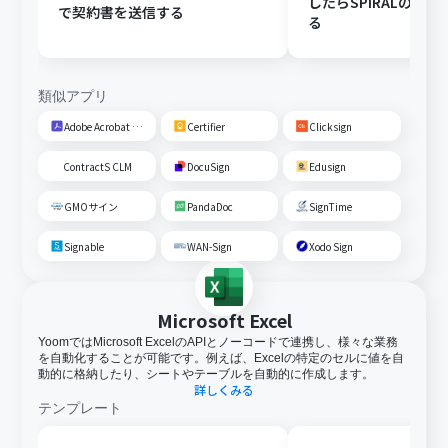
したらSPIRALの情
で契約書を送信する
る
類似アプリ
Adobe Acrobat Sign
Certifier
Clicksign
ContractS CLM
DocuSign
Edusign
GMOサイン
PandaDoc
SignTime
Signable
WAN-Sign
Xodo Sign
Microsoft Excel
YoomではMicrosoft ExcelのAPIとノーコードで連携し、様々な業務
を自動化することが可能です。例えば、Excelの特定のセルに値を自
動的に格納したり、シートやテーブルを自動的に作成します。
詳しくみる
テンプレート