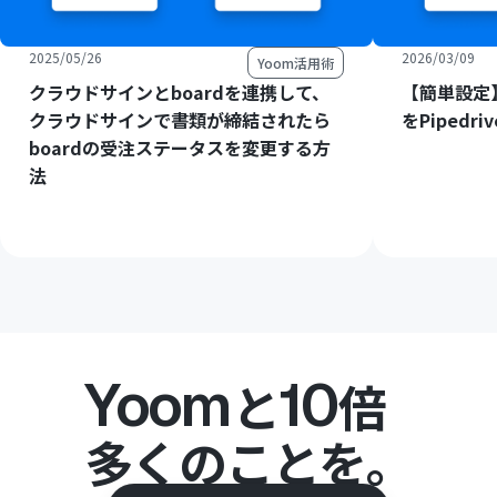
2025/05/26
2026/03/09
Yoom活用術
クラウドサインとboardを連携して、
【簡単設定
クラウドサインで書類が締結されたら
をPiped
boardの受注ステータスを変更する方
法
Yoom
10
と
倍
多くのことを。