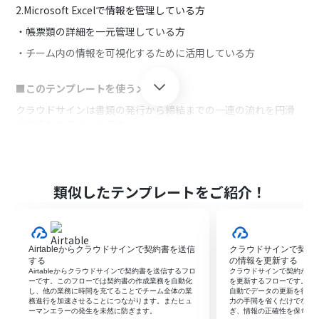
2.Microsoft Excelで情報を管理している方
・帳票類の詳細を一元管理している方
・チーム内の情報を可視化するために活用している方
■このテンプレートを使うメリット
クラウドサインは書類の発行から締結までの一連の流れを円滑
にするためのツールです。
併せてMicrosoft Excelで情報を一元管理することで、チーム内
への情報共有を円滑にします。
しかし、クラウドサインの契約が完了ごとにMicrosoft Excelの
情報を更新するのは、非効率的で時間がかかります。
類似したテンプレートをご紹介！
業務にかかる手間をなるべく省きたいと考える方にこのフロー
は適しています。
このフローを活用することで、クラウドサインで契約が完了
後、自動でMicrosoft Excelに書類締結日を追加し、手作業を省
Airtableからクラウドサインで契約書を送信
クラウドサインで契約が
くことができます。
する
の情報を更新する
手作業にかかっていた時間を他の業務に充てれるようになり、
Airtableからクラウドサインで契約書を送信するフロ
クラウドサインで契約が完了
ーです。このフローでは契約書の作成業務を自動化
を更新するフローです。こ
円滑に業務を行うことができます。
し、他の業務に時間を充てることでチーム全体の業
自動でデータの更新を行い
務進行を加速させることにつながります。またヒュ
力の手間を省くだけでなく
さらにこのフローにチャットツールを連携することで、チーム
ーマンエラーの発生を未然に防ぎます。‍
ぎ、情報の正確性を保ちま