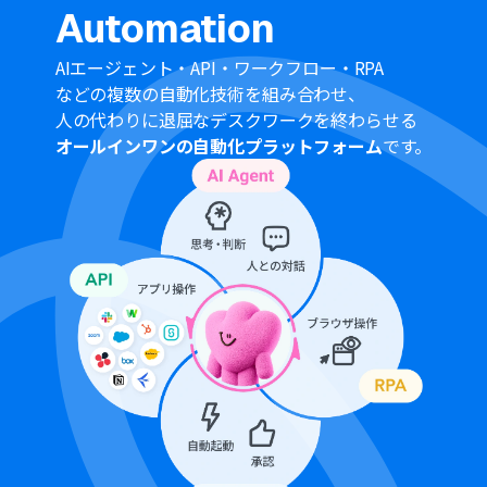
ス欄に「チェック完了」といった固定値を入力するなど、
Automation
柔軟な設定が可能です。
AIエージェント・API・ワークフロー・RPA
■注意事項
などの複数の自動化技術を組み合わせ、
Google スプレッドシート、RoboRoboコンプライアンス
人の代わりに退屈なデスクワークを終わらせる
チェックのそれぞれとYoomを連携してください。
オールインワンの自動化プラットフォーム
です。
トリガーは5分、10分、15分、30分、60分の間隔で起動
間隔を選択できます。
プランによって最短の起動間隔が異なりますので、ご注意
ください。
「待機する」オペレーションは、パーソナルプラン以上
のプランでご利用いただける機能となっております。フリ
ープランの場合は設定しているフローボットのオペレーシ
ョンやデータコネクトはエラーとなりますので、ご注意く
ださい。
パーソナルプランなどの有料プランは、2週間の無料トラ
イアルを行うことが可能です。無料トライアル中には制限
対象のアプリや機能（オペレーション）を使用すること
ができます。
Google スプレッドシートをアプリトリガーとして使用す
る際の注意事項は「
【アプリトリガー】Google スプレッ
ドシートのトリガーにおける注意事項
」を参照してくだ