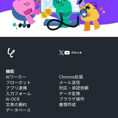
機能
AIワーカー
Chrome拡張
フローボット
メール送信
アプリ連携
対応・承認依頼
入力フォーム
データ変換
AI-OCR
ブラウザ操作
文章の要約
書類作成
データベース