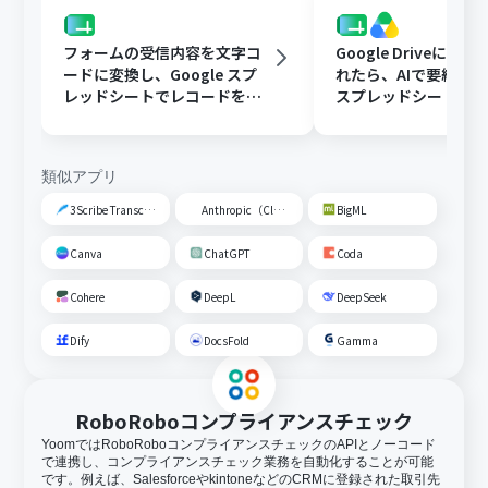
フォームの受信内容を文字コ
Google Driveに文
ードに変換し、Google スプ
れたら、AIで要約してG
レッドシートでレコードを追
スプレッドシートの
加する
トに追加する
類似アプリ
3Scribe Transcription
Anthropic（Claude）
BigML
Canva
ChatGPT
Coda
Cohere
DeepL
DeepSeek
Dify
DocsFold
Gamma
RoboRoboコンプライアンスチェック
YoomではRoboRoboコンプライアンスチェックのAPIとノーコード
で連携し、コンプライアンスチェック業務を自動化することが可能
です。例えば、SalesforceやkintoneなどのCRMに登録された取引先