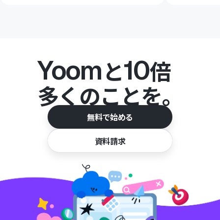
Yoom
10
と
倍
多くのことを。
無料で始める
資料請求