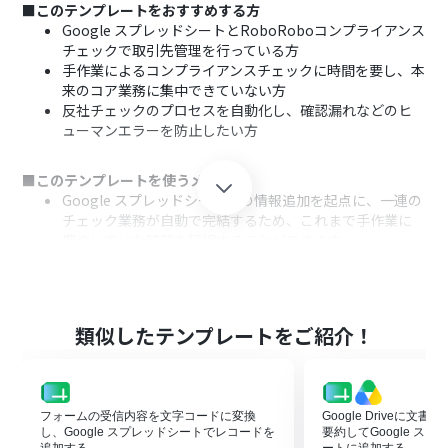
■このテンプレートをおすすめする方
Google スプレッドシートとRoboRoboコンプライアンス
チェックで取引先管理を行っている方
手作業によるコンプライアンスチェックに時間を要し、本
来のコア業務に集中できていない方
反社チェックのプロセスを自動化し、確認漏れなどのヒ
ューマンエラーを防止したい方
■このテンプレートを使うメリット
Google スプレッドシートへの情報追加を起点に、一連の
チェック業務が自動で完結するため、これまで手作業に
費やしていた時間を短縮することができます。
システムが自動で処理を行うことで、情報の転記ミスやチ
ェック漏れといったヒューマンエラーを防ぎ、コンプライ
アンスチェックの精度向上に繋がります。
類似したテンプレートをご紹介！
■フローボットの流れ
はじめに、Google スプレッドシートとRoboRoboコン
プライアンスチェックをYoomと連携します。
次に、トリガーでGoogle スプレッドシートを選択し、
フォームの受信内容を文字コードに変換
Google Driveに文
「行が追加されたら」というアクションを設定し、対象の
し、Google スプレッドシートでレコードを
要約してGoogle ス