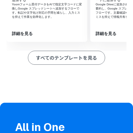
シートを指定します。
追加する
ートに追加する
Yoomフォーム受付データをAIで指定文字コードに変
Google Driveに追加さ
オペレーションでRoboRoboコンプライアンスチェック
換しGoogle スプレッドシートへ追加するフローで
要約し、Google スプレ
を選択し、「取引先登録・チェック実行」のアクションを
す。転記や文字化け対応の手間を減らし、入力ミス
フローです。文書確認や転
を抑えて作業を効率化します。
ミスを抑えて情報共有を早
設定します。
続けて、チェックの完了を待つために「待機する」アクシ
ョンを設けます。
詳細を見る
詳細を見る
次に、RoboRoboコンプライアンスチェックの「チェッ
ク結果を取得」アクションで結果を取得します。
最後に、Google スプレッドシートの「レコードを更新す
る」アクションを設定し、取得したチェック結果を該当の
すべてのテンプレートを見る
行に反映させます。
※「トリガー」：フロー起動のきっかけとなるアクション、「オ
ペレーション」：トリガー起動後、フロー内で処理を行うアク
ション
■このワークフローのカスタムポイント
Google スプレッドシートのトリガー設定では、監視対象
としたいスプレッドシートやシートを任意で設定してく
ださい。
最後のGoogle スプレッドシートのレコード更新オペレー
ションでは、RoboRoboコンプライアンスチェックで取
All in One
得した結果を変数として埋め込むだけでなく、ステータ