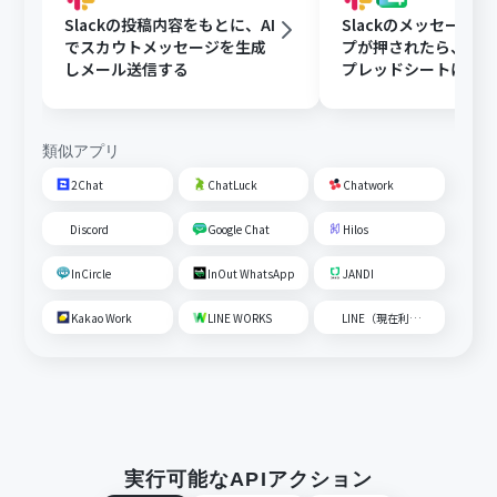
Slackの投稿内容をもとに、AI
Slackのメッセージ
でスカウトメッセージを生成
プが押されたら、Goog
しメール送信する
プレッドシートにメ
内容を追加する
類似アプリ
2Chat
ChatLuck
Chatwork
Discord
Google Chat
Hilos
InCircle
InOut WhatsApp
JANDI
Kakao Work
LINE WORKS
LINE（現在利用不可）
実行可能なAPIアクション