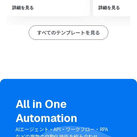
■このワークフローのカスタムポイント
詳細を見る
詳細を見る
Slackにメッセージを送信するアクションでは、通知を飛
ばしたいチャンネルを任意で設定できます。
送信するメッセージ本文は、固定のテキストだけでな
く、Chat Plusから取得した訪問者の情報などを組み込ん
すべてのテンプレートを見る
でカスタマイズすることが可能です。
■注意事項
Chat PlusとSlackのそれぞれとYoomを連携してくださ
い。
All in One
Automation
AIエージェント・API・ワークフロー・RPA
などの複数の自動化技術を組み合わせ、