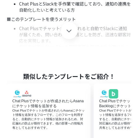
Chat PlusとSlackを手作業で確認しており、通知の連携を
自動化したいと考えている方
■このテンプレートを使うメリット
Chat Plusでチャットが開始されると自動でSlackに通知
が届くため、問い合わせの見落としを防ぎ、迅速な顧客対
応を実現します。
担当者が常にChat Plusの管理画面を監視する必要がなく
なり、手作業による確認漏れといったヒューマンエラーの
リスクを軽減します。
■フローボットの流れ
類似したテンプレートをご紹介！
はじめに、Chat PlusとSlackをYoomと連携します。
次に、トリガーでChat Plusを選択し、「チャットが開始
されたら」というアクションを設定します。
最後に、オペレーションでSlackを選択し、「チャンネル
Chat Plusでチケットが作成されたらAsana
Chat Plusでチケッ
にメッセージを送る」アクションで通知したいチャンネル
にチケット情報を追加する
Backlogにチケット
やメッセージ内容を設定します。
Chat Plusでチケットが作成されたらAsanaにチケッ
Chat Plusでチケットが作
ト情報を追加するフローです。このフローを利用す
ット情報を追加するフロー
※「トリガー」：フロー起動のきっかけとなるアクション、「オ
ると、自動的にチケット情報が追加されるため、対
すると、自動的にチケット
ペレーション」：トリガー起動後、フロー内で処理を行うアク
応漏れの防止が期待できます。他の部署への情報共
対応漏れの防止が期待でき
有としてもおすすめです。
共有としてもおすすめです
ション