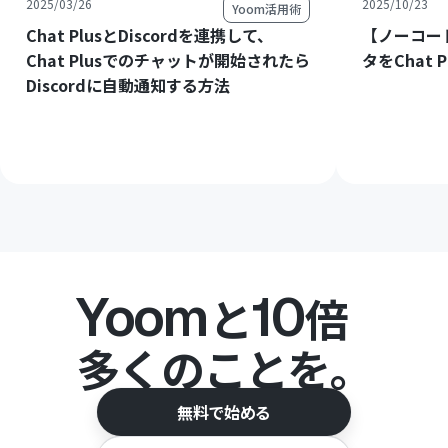
2025/03/26
2025/10/23
Yoom活用術
Chat PlusとDiscordを連携して、
【ノーコード
Chat Plusでのチャットが開始されたら
タをChat
Discordに自動通知する方法
Yoom
10
と
倍
多くのことを。
無料で始める