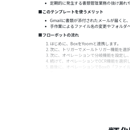
定期的に発生する書類管理業務の抜け漏れ
■このテンプレートを使うメリット
Gmailに書類が添付されたメールが届く
手作業によるファイル名の変更やフォルダ
■フローボットの流れ
はじめに、BoxをYoomと連携します。
次に、トリガーでメールトリガー機能を選
次に、オペレーションで分岐機能を設定し
続けて、オペレーションでOCR機能を選択
最後に、オペレーションでBoxの「ファイ
す。
※「トリガー」：フロー起動のきっかけとなるア
■このワークフローのカスタムポイント
メールトリガー機能では、後続の処理で利
分岐機能では、添付ファイルの有無やファ
OCR機能では、読み取り対象のファイルや
Boxへのファイルアップロードでは、OC
■注意事項