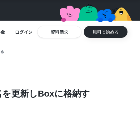
料金
ログイン
資料請求
無料で始める
する
名を更新しBoxに格納す