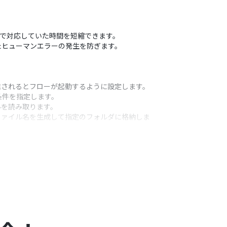
業で対応していた時間を短縮できます。
たヒューマンエラーの発生を防ぎます。
信されるとフローが起動するように設定します。
条件を指定します。
ルを読み取ります。
ファイル名を生成して指定のフォルダに格納しま
うアクション
由に設定が可能です。
意で設定してください。
を自由に設定できます。
ォルダIDも任意で指定してください。