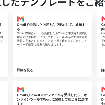
似したテンプレートをご紹
文字が小さい場合などは読み取れない場合があるので、ご注意ください。
ただける機能となっております。フリープランの場合は設定しているフ
スプランでのみご利用いただける機能となっております。フリープラン
ご注意ください。
取
Gmailで受信した内容をAIで要約して、通知す
G
などの有料プランは、2週間の無料トライアルを行うことが可能です。
る
約
ます。
チ
Gmailで特定メールを受信したらYoomが本文をAI要約し
G
間
指定先に送信するフローです。メール確認の手間や重要
フ
を
情報の見落としを抑え、内容把握を速めます。さらにキ
正
ーワード設定で対象も絞り込めます。
る
詳細を見る
詳
GmailでPowerPointファイルを受信したら、オ
G
ンラインツールでWordに変換して担当者に送信
D
する
G