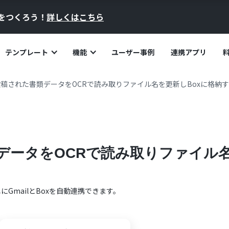
員をつくろう！
詳しくはこちら
テンプレート
機能
ユーザー事例
連携アプリ
で投稿された書類データをOCRで読み取りファイル名を更新しBoxに格納
類データをOCRで読み取りファイル
単に
Gmail
と
Box
を自動連携できます。