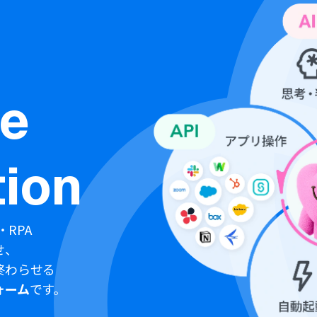
ne
ion
・RPA
せ、
終わらせる
ォーム
です。