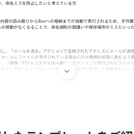
や、命名ミスを防止したいと考えている方
と、内容の読み取りからBoxへの格納までが自動で実行されるため、手作
への移動がなくなることで、命名規則の間違いや保存場所のミスといっ
択し、「メールを送る」アクションで生成されたアドレスにメールが送
、メールにファイルが添付されている場合にのみ後続の処理に進むよう
し、「画像・PDFから文字を読み取る」アクションで添付されたファイ
ルをアップロード」アクションを設定し、OCRで取得した情報をもとに
クション、「オペレーション」：トリガー起動後、フロー内で処理を行
用するために、メールの件名や本文に特定のキーワードを含めるなど自
イル形式など、取得した情報をもとに後続の処理を分岐させる条件を任
、請求書番号や会社名といった抽出したい項目、使用するAIモデルなど
Rで取得した情報などを組み合わせてファイル名を自動生成し、格納先のフ