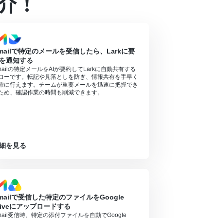
介！
ローボットのオペレーションはエラーとなります。
・ミニプランの場合は設定しているフローボットの
mailで特定のメールを受信したら、Larkに要
無料トライアル中には制限対象のアプリやAI機能
を通知する
mailの特定メールをAIが要約してLarkに自動共有する
ローです。転記や見落としを防ぎ、情報共有を手早く
確に行えます。チームが重要メールを迅速に把握でき
ため、確認作業の時間も削減できます。
細を見る
mailで受信した特定のファイルをGoogle
riveにアップロードする
mail受信時、特定の添付ファイルを自動でGoogle