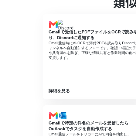
類
BoxとYoomを連携してください。
OCRデータは6,500文字以上のデータや
分岐はミニプラン以上のプランでご利用い
AIオペレーションはチームプラン・サクセ
オペレーションはエラーとなりますので、
Gmailで受信したPDFファイルをOCRで読み
ミニプラン、チームプランやサクセスプラン
り、Discordに通知する
（オペレーション）を使用することができ
Gmail受信時にAI-OCRで添付PDFを読み取りDiscord
ャンネルへ自動通知するフローです。確認・転記の手
や共有漏れを防ぎ、正確な情報共有と作業時間の創出
支援します。
詳細を見る
Gmailで特定の件名のメールを受信したら
Outlookでタスクを自動作成する
Gmail受信メールをトリガーにAIで内容を抽出し、