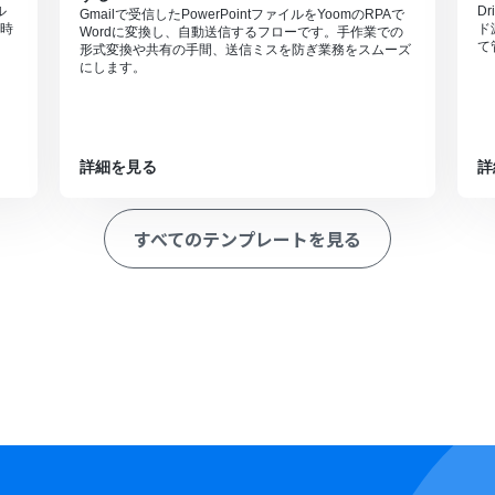
ル
D
Gmailで受信したPowerPointファイルをYoomのRPAで
時
ド
Wordに変換し、自動送信するフローです。手作業での
て
形式変換や共有の手間、送信ミスを防ぎ業務をスムーズ
にします。
詳細を見る
詳
すべてのテンプレートを見る