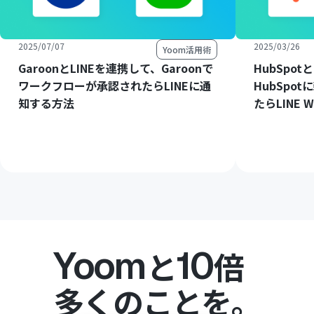
2025/07/07
2025/03/26
Yoom活用術
GaroonとLINEを連携して、Garoonで
HubSpot
ワークフローが承認されたらLINEに通
HubSpo
知する方法
たらLINE
Yoom
10
と
倍
多くのことを。