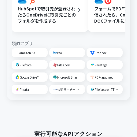
HubSpotで取引先が登録され
フォームでPDFファ
たらOneDriveに取引先ごとの
信されたら、Convert
フォルダを作成する
DOCファイルに変換
OneDriveに格納する
類似アプリ
Amazon S3
Box
Dropbox
Fileforce
Files.com
Filestage
Google Drive™
Microsoft SharePoint
PDF-app.net
Pinata
快速サーチャーGX
Fileforce on TTS Cloud
実行可能なAPIアクション