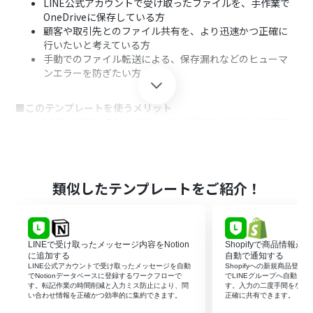
LINE公式アカウントで受け取ったファイルを、手作業で
OneDriveに保存している方
顧客や取引先とのファイル共有を、より迅速かつ正確に
行いたいと考えている方
手動でのファイル転送による、保存漏れなどのヒューマ
ンエラーを防ぎたい方
■このテンプレートを使うメリット
LINE公式アカウントでファイルを受信するたびに自動で
OneDriveへ保存されるため、これまで手作業で行ってい
たダウンロード・アップロードの時間を短縮できます。
手作業によるファイルの保存漏れや、誤ったフォルダへ
の保存といったヒューマンエラーのリスクを軽減し、フ
類似したテンプレートをご紹介！
ァイル管理の正確性を高めます。
■フローボットの流れ
はじめに、LINE公式アカウントとOneDriveをYoomと連
LINEで受け取ったメッセージ内容をNotion
Shopifyで商品情報が
携します。
に追加する
自動で通知する
次に、トリガーでLINE公式アカウントを選択し、「ユー
LINE公式アカウントで受け取ったメッセージを自動
Shopifyへの新規商品登録
でNotionデータベースに登録するワークフローで
でLINEグループへ自動メ
ザーからメッセージを受けとったら」というアクションを
す。転記作業の時間削減と入力ミス防止により、問
す。入力の二度手間をなく
設定します。
い合わせ情報を正確かつ効率的に集約できます。
正確に共有できます。
続いて、オペレーションで分岐機能を設定し、受信したメ