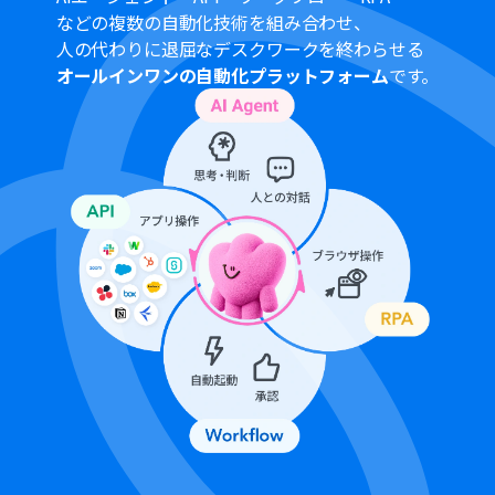
などの複数の自動化技術を組み合わせ、
は、任意のフォルダIDを指定して設定してください。特
定のプロジェクトやクライアントごとのフォルダに自動で
人の代わりに退屈なデスクワークを終わらせる
振り分ける運用も実現できます。
オールインワンの自動化プラットフォーム
です。
■
注意事項
LINE公式アカウント、OneDriveのそれぞれとYoomを連
携してください。
Microsoft365（旧Office365）には、家庭向けプランと一
般法人向けプラン（Microsoft365 Business）があり、一
般法人向けプランに加入していない場合には認証に失敗
する可能性があります。
分岐はパーソナルプラン以上のプランでご利用いただけ
る機能（オペレーション）となっております。フリープラ
ンの場合は設定しているフローボットのオペレーション
はエラーとなりますので、ご注意ください。
パーソナルプランなどの有料プランは、2週間の無料トラ
イアルを行うことが可能です。無料トライアル中には制限
対象のアプリや機能（オペレーション）を使用すること
ができます。
ダウンロード可能なファイル容量は最大300MBまでで
す。アプリの仕様によっては300MB未満になる可能性が