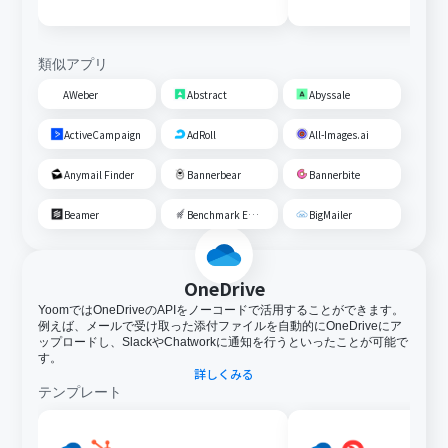
類似アプリ
AWeber
Abstract
Abyssale
ActiveCampaign
AdRoll
All-Images.ai
Anymail Finder
Bannerbear
Bannerbite
Beamer
Benchmark Email
BigMailer
OneDrive
YoomではOneDriveのAPIをノーコードで活用することができます。
例えば、メールで受け取った添付ファイルを自動的にOneDriveにア
ップロードし、SlackやChatworkに通知を行うといったことが可能で
す。
詳しくみる
テンプレート