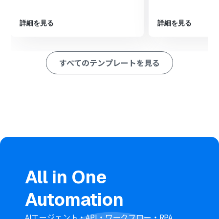
ッセージがテキストかファイルかを自動で判別するよう
にします。
詳細を見る
詳細を見る
ファイルだった場合の処理として、オペレーションで
LINE公式アカウントの「メッセージの添付ファイルを取
得」アクションを設定します。
次に、オペレーションでデータ変換機能を選択し、取得
すべてのテンプレートを見る
したファイル名を任意のルールで変換するよう設定する
ことも可能です。
最後に、オペレーションでOneDriveの「ファイルをアッ
プロード」アクションを設定し、取得したファイルを指定
のフォルダに保存します。
※「トリガー」：フロー起動のきっかけとなるアクション、「オ
ペレーション」：トリガー起動後、フロー内で処理を行うアク
ション
■このワークフローのカスタムポイント
OneDriveにファイルをアップロードする際、ファイル名
All in One
を自由にカスタマイズできます。例えば、「受信日時_ユ
ーザー名.pdf」のように、トリガーで取得した情報（変
Automation
数）を組み込んで、自動でファイル名を変更することが可
能です。
AIエージェント・API・ワークフロー・RPA
ファイルのアップロード先となるOneDriveのフォルダ