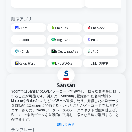
取得後、AIで営業リストを作
成して通知する
類似アプリ
2Chat
ChatLuck
Chatwork
Discord
Google Chat
Hilos
InCircle
InOut WhatsApp
JANDI
Kakao Work
LINE WORKS
LINE（現在利用不可）
Sansan
YoomではSansanのAPIとノーコードで連携し、様々な業務を自動化
することが可能です。例えば、Sansanに登録された名刺情報を
kintoneやSalesforceなどのCRMへ連携したり、撮影した名刺データ
を自動的にSansanに登録するといったことがノーコードで実現でき
ます。さらに、Yoomデータベースのデータコネクト機能を使えば、
Sansanの名刺データを自動的に取得し、様々な用途で活用すること
ができます。
詳しくみる
テンプレート