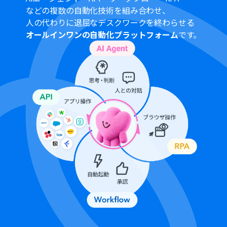
間隔を選択できます。
などの複数の自動化技術を組み合わせ、
プランによって最短の起動間隔が異なりますので、ご注意
人の代わりに退屈なデスクワークを終わらせる
ください。
オールインワンの自動化プラットフォーム
です。
Microsoft365（旧Office365）には、家庭向けプランと一
般法人向けプラン（Microsoft365 Business）があり、
一般法人向けプランに加入していない場合には認証に失
敗する可能性があります。