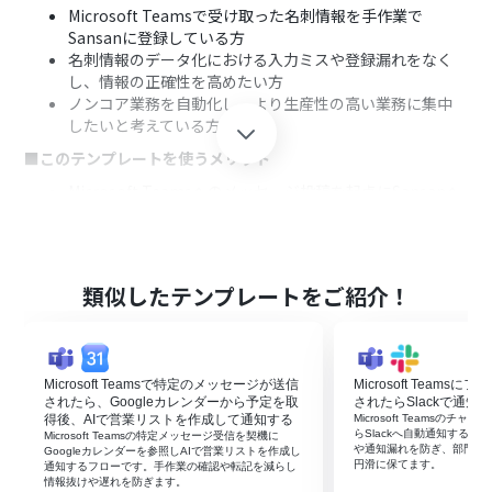
Microsoft Teamsで受け取った名刺情報を手作業で
Sansanに登録している方
名刺情報のデータ化における入力ミスや登録漏れをなく
し、情報の正確性を高めたい方
ノンコア業務を自動化し、より生産性の高い業務に集中
したいと考えている方
■このテンプレートを使うメリット
Microsoft Teamsへのメッセージ投稿を起点にSansanへ
の登録が自動化され、手作業に費やしていた時間を短縮
できます。
入力間違いや漏れといったヒューマンエラーの発生を防
ぎ、データ精度の向上に繋がります。
類似したテンプレートをご紹介！
■フローボットの流れ
Microsoft TeamsとSansanをYoomと連携します。
トリガーでMicrosoft Teamsを選択し、「チャネルにメ
Microsoft Teamsで特定のメッセージが送信
Microsoft Team
ッセージが送信されたら」というアクションを設定しま
されたら、Googleカレンダーから予定を取
されたらSlackで通知
す。
得後、AIで営業リストを作成して通知する
Microsoft Teamsの
オペレーションでAI機能の「テキストからデータを抽出す
らSlackへ自動通知する
Microsoft Teamsの特定メッセージ受信を契機に
や通知漏れを防ぎ、部門間
る」を設定し、Microsoft Teamsのメッセージ内容から
Googleカレンダーを参照しAIで営業リストを作成し
円滑に保てます。
通知するフローです。手作業の確認や転記を減らし
名刺情報を抽出します。
情報抜けや遅れを防ぎます。