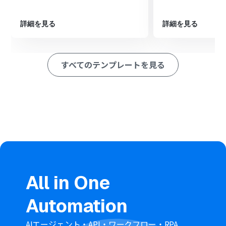
オペレーションでSansanの「名刺データを登録」を設定
し、抽出した情報を紐付けて登録処理を自動化します。
詳細を見る
詳細を見る
※「トリガー」：フロー起動のきっかけとなるアクション、「オ
ペレーション」：トリガー起動後、フロー内で処理を行うアク
ション
すべてのテンプレートを見る
■このワークフローのカスタムポイント
Microsoft Teamsのトリガー設定で、フローボットを起
動させたい監視対象のチームやチャネルを指定してくだ
さい。
AI機能のオペレーションでは、メッセージから抽出したい
項目（会社名、氏名など）を指定してください。
抽出精度を高めるためのプロンプトも自由に設定できま
す。
Sansanのオペレーションでは、AI機能で抽出した各デー
タを、Sansanの名刺情報のどの項目に登録するかを正し
くマッピングしてください。
All in One
■注意事項
Automation
Microsoft Teams、SansanのそれぞれとYoomを連携し
てください。
トリガーは5分、10分、15分、30分、60分の間隔で起動
AIエージェント・API・ワークフロー・RPA