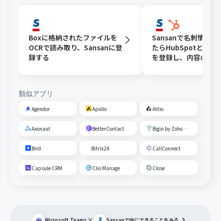
Boxに格納されたファイルを
Sansanで名刺情報
OCRで読み取り、Sansanに登
たらHubSpotと連
録する
を登録し、内容の確
する
類似アプリ
Agendor
Apollo
Attio
Axonaut
BetterContact
Bigin by Zoho CRM
Bird
Bitrix24
CallConnect
Capsule CRM
Clio Manage
Close
×
Microsoft Teams
Sansan
で他にできることをみる