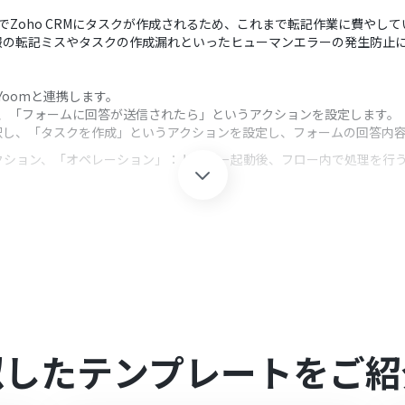
動でZoho CRMにタスクが作成されるため、これまで転記作業に費やし
報の転記ミスやタスクの作成漏れといったヒューマンエラーの発生防止
をYoomと連携します。
択し、「フォームに回答が送信されたら」というアクションを設定します。
を選択し、「タスクを作成」というアクションを設定し、フォームの回答内
クション、「オペレーション」：トリガー起動後、フロー内で処理を行
連携対象としたいフォームのIDを正確に指定してください。これにより、
す。
を連携してください。
0分の間隔で起動間隔を選択できます。
すので、ご注意ください。
似したテンプレートをご紹