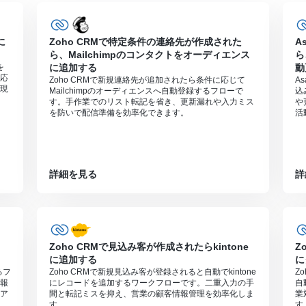
に
Zoho CRMで特定条件の連絡先が作成された
A
ら、Mailchimpのコンタクトをオーディエンス
ら
を
に追加する
動
応
Zoho CRMで新規連絡先が追加されたら条件に応じて
A
現
Mailchimpのオーディエンスへ自動登録するフローで
込
す。手作業でのリスト転記を省き、更新漏れや入力ミス
や
を防いで配信準備を効率化できます。
活
詳細を見る
詳
Zoho CRMで見込み客が作成されたらkintone
Z
に追加する
に
るフ
Zoho CRMで新規見込み客が登録されると自動でkintone
Z
報
にレコードを追加するワークフローです。二重入力の手
自
ア
間と転記ミスを抑え、営業の顧客情報管理を効率化しま
業
す。
す