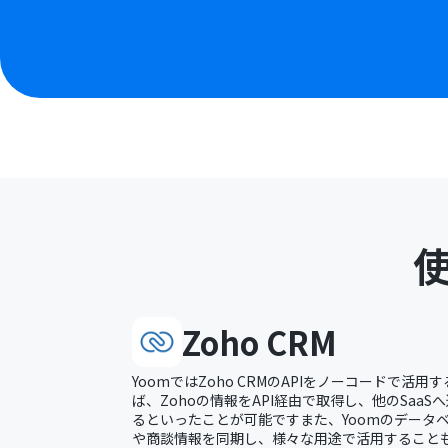
Zoho CRM
YoomではZoho CRMのAPIをノーコードで活
ば、Zohoの情報をAPI経由で取得し、他のSaa
るといったことが可能ですまた、Yoomのデータベ
や商談情報を同期し、様々な用途で活用すること