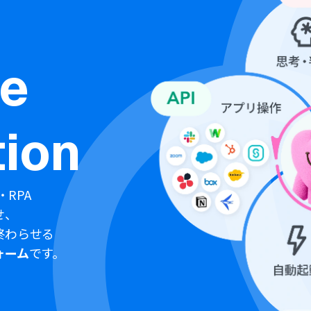
ne
ion
・RPA
せ、
終わらせる
ォーム
です。