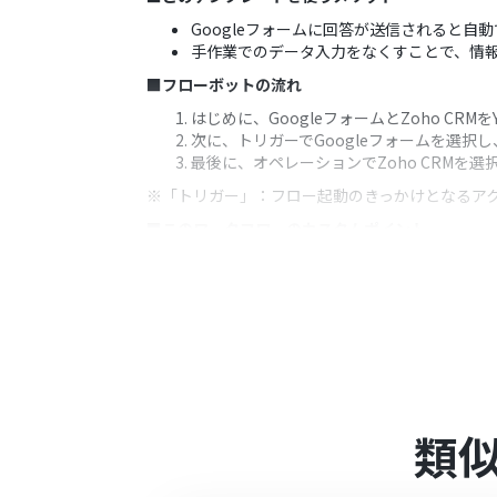
Googleフォームに回答が送信されると自
手作業でのデータ入力をなくすことで、情
■フローボットの流れ
はじめに、GoogleフォームとZoho CRM
次に、トリガーでGoogleフォームを選
最後に、オペレーションでZoho CRM
※「トリガー」：フロー起動のきっかけとなるア
■このワークフローのカスタムポイント
Googleフォームのトリガー設定では、
ワークフローが起動するように設定できま
■注意事項
Googleフォーム、Zoho CRMとYoom
トリガーは5分、10分、15分、30分、6
プランによって最短の起動間隔が異なりま
類