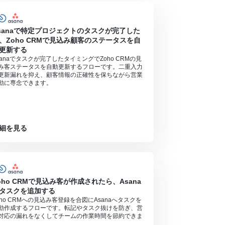
sanaで特定プロジェクトのタスクが完了した
、Zoho CRMで見込み顧客のステータスを自
更新する
sanaでタスクが完了したタイミングでZoho CRMの見
み客ステータスを自動更新するフローです。二重入力
更新漏れを抑え、顧客情報の正確性を保ちながら営業
動に専念できます。
細を見る
oho CRMで見込み客が作成されたら、Asana
タスクを追加する
oho CRMへの見込み客登録を合図にAsanaへタスクを
動作成するフローです。転記やタスク抜けを防ぎ、営
対応の漏れをなくしてチームの作業時間を節約できま
。