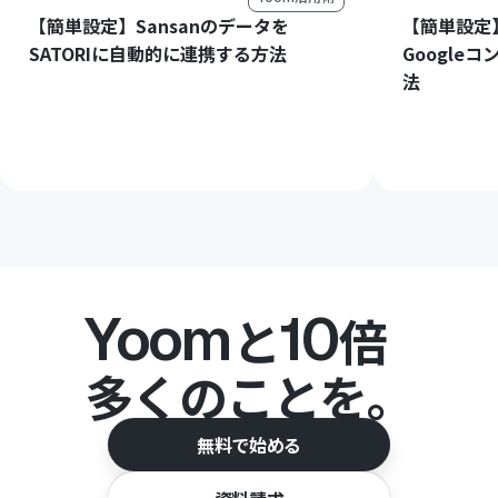
【簡単設定】Sansanのデータを
【簡単設定】
SATORIに自動的に連携する方法
Google
法
Yoom
10
と
倍
多くのことを。
無料で始める