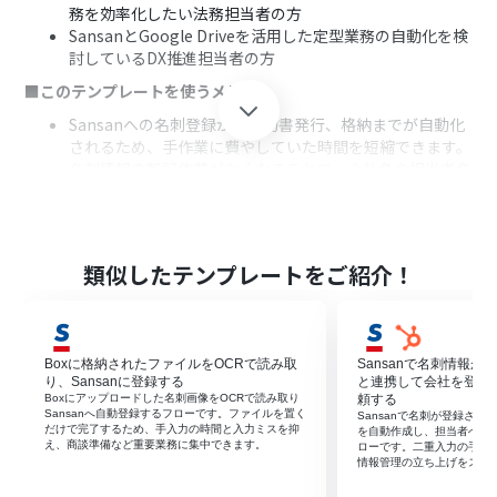
務を効率化したい法務担当者の方
SansanとGoogle Driveを活用した定型業務の自動化を検
討しているDX推進担当者の方
■このテンプレートを使うメリット
Sansanへの名刺登録から契約書発行、格納までが自動化
されるため、手作業に費やしていた時間を短縮できます。
名刺情報の転記作業がなくなることで、会社名や担当者名
の入力ミスといったヒューマンエラーの防止に繋がりま
す。
■フローボットの流れ
類似したテンプレートをご紹介！
はじめに、SansanとGoogle ドキュメントをYoomと連携
します。
次に、トリガーでSansanを選択し、「名刺情報が登録さ
れたら」というアクションを設定します。
Boxに格納されたファイルをOCRで読み取
Sansanで名刺情報が登
最後に、オペレーションでGoogle ドキュメントの「書類
り、Sansanに登録する
と連携して会社を登録
を発行する」アクションを設定し、Sansanから取得した
Boxにアップロードした名刺画像をOCRで読み取り
頼する
情報を元に契約書を発行します。
Sansanへ自動登録するフローです。ファイルを置く
Sansanで名刺が登録される
だけで完了するため、手入力の時間と入力ミスを抑
を自動作成し、担当者への
※「トリガー」：フロー起動のきっかけとなるアクション、「オ
え、商談準備など重要業務に集中できます。
ローです。二重入力の手間
情報管理の立ち上げをスム
ペレーション」：トリガー起動後、フロー内で処理を行うアク
ション