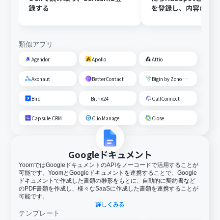
録する
を登録し、内容の確
する
類似アプリ
Agendor
Apollo
Attio
Axonaut
BetterContact
Bigin by Zoho CRM
Bird
Bitrix24
CallConnect
Capsule CRM
Clio Manage
Close
Googleドキュメント
YoomではGoogleドキュメントのAPIをノーコードで活用することが
可能です。YoomとGoogleドキュメントを連携することで、Google
ドキュメントで作成した書類の雛形をもとに、自動的に契約書など
のPDF書類を作成し、様々なSaaSに作成した書類を連携することが
可能です。
詳しくみる
テンプレート