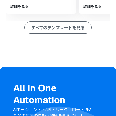
■このワークフローのカスタムポイント
詳細を見る
詳細を見る
Google ドキュメントでの契約書発行では、使用する書類
の雛形を設定してください。
雛形ドキュメント内の会社名や氏名といった変数部分
すべてのテンプレートを見る
に、Sansanのトリガーで取得したどの情報を割り当てる
かを自由に設定できます。
発行する契約書のファイル名や、格納先のGoogle Drive
フォルダも指定することが可能です。
■注意事項
Sansan、Google ドキュメントのそれぞれとYoomを連携
してください。
トリガーは5分、10分、15分、30分、60分の間隔で起動
間隔を選択できます。
プランによって最短の起動間隔が異なりますので、ご注意
All in One
ください。
Googleドキュメントで契約書が発行される際に、
Automation
Google Driveに自動格納されます。
AIエージェント・API・ワークフロー・RPA
などの複数の自動化技術を組み合わせ、