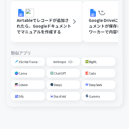
Airtableでレコードが追加さ
Google DriveにGoo
れたら、Googleドキュメント
ュメントが保存された
でマニュアルを作成する
ワーカーで内容を読
動校閲する
類似アプリ
3Scribe Transcription
Anthropic（Claude）
BigML
Canva
ChatGPT
Coda
Cohere
DeepL
DeepSeek
Dify
DocsFold
Gamma