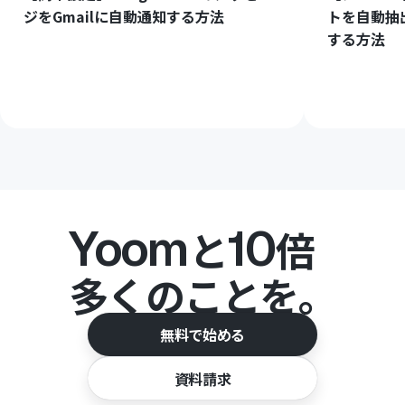
ジをGmailに自動通知する方法
トを自動抽
する方法
Yoom
10
と
倍
多くのことを。
無料で始める
資料請求