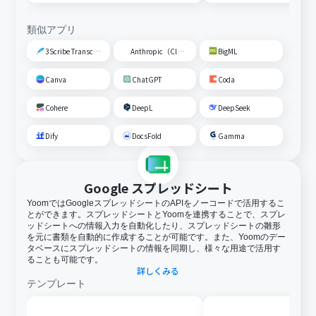
類似アプリ
3Scribe Transcription
Anthropic（Claude）
BigML
Canva
ChatGPT
Coda
Cohere
DeepL
DeepSeek
Dify
DocsFold
Gamma
Google スプレッドシート
YoomではGoogleスプレッドシートのAPIをノーコードで活用するこ
とができます。スプレッドシートとYoomを連携することで、スプレ
ッドシートへの情報入力を自動化したり、スプレッドシートの雛形
を元に書類を自動的に作成することが可能です。また、Yoomのデー
タベースにスプレッドシートの情報を同期し、様々な用途で活用す
ることも可能です。
詳しくみる
テンプレート