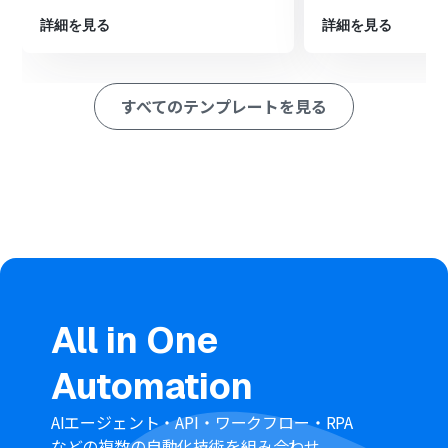
※「トリガー」：フロー起動のきっかけとなるアクション、「オ
詳細を見る
詳細を見る
ペレーション」：トリガー起動後、フロー内で処理を行うアク
ション
すべてのテンプレートを見る
■このワークフローのカスタムポイント
AI機能の要約オペレーションでは、要約の文字数や抽出し
たい項目（例：要点、ネクストアクションなど）を任意で
カスタム設定できます。
Google スプレッドシートへの追加先シートは任意で設定
でき、追加するレコードには固定のテキストや、トリガー
で取得したメール情報、AIの要約結果などを組み合わせて
入力することが可能です。
■注意事項
Gmail、Google スプレッドシートのそれぞれとYoomを
All in One
連携してください。
トリガーは5分、10分、15分、30分、60分の間隔で起動
Automation
間隔を選択できます。
プランによって最短の起動間隔が異なりますので、ご注意
ください。
AIエージェント・API・ワークフロー・RPA
要約機能はミニプラン以上でご利用いただけるアプリと
などの複数の自動化技術を組み合わせ、