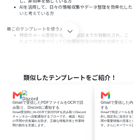
し、非効率を感じている方
AIを活用して、日々の情報収集やデータ整理を効率化した
いと考えている方
■このテンプレートを使うメリット
特定のメール受信から要約、転記までが自動化され、こ
れまで手作業で行っていた情報整理の時間を短縮すること
ができます。
手作業による情報の転記ミスや、重要なメールの見落と
しといったヒューマンエラーの発生を防ぎます。
■フローボットの流れ
類似したテンプレートをご紹介！
はじめに、GmailとGoogle スプレッドシートをYoomと
連携します。
次に、トリガーでGmailを選択し、「特定のキーワードに
一致するメールを受信したら」というアクションを設定し
Gmailで受信したPDFファイルをOCRで読
Gmailで受信した内容
ます。
み取り、Discordに通知する
する
次に、オペレーションでAI機能の「要約する」アクション
Gmail受信時にAI-OCRで添付PDFを読み取りDiscord
Gmailで特定メールを受信し
チャンネルへ自動通知するフローです。確認・転記
約し指定先に送信するフロ
を設定し、受信したメールの本文を要約します。
の手間や共有漏れを防ぎ、正確な情報共有と作業時
間や重要情報の見落としを
最後に、オペレーションでGoogle スプレッドシートの
間の創出を支援します。
す。さらにキーワード設定
「レコードを追加する」アクションを設定し、要約結果を
指定のシートに追加します。