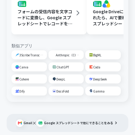
フォームの受信内容を文字コ
Google Driveに文
ードに変換し、Google スプ
れたら、AIで要約してG
レッドシートでレコードを追
スプレッドシートの
加する
トに追加する
類似アプリ
3Scribe Transcription
Anthropic（Claude）
BigML
Canva
ChatGPT
Coda
Cohere
DeepL
DeepSeek
Dify
DocsFold
Gamma
×
Gmail
Google スプレッドシート
で他にできることをみる