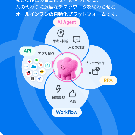
なっております。フリープラン・パーソナルプランの場合
人の代わりに退屈なデスクワークを終わらせる
は設定しているフローボットのオペレーションやデータ
オールインワンの自動化プラットフォーム
です。
コネクトはエラーとなりますので、ご注意ください。
パーソナルプラン・ミニプラン・チームプラン・サクセス
プランなどの有料プランは、2週間の無料トライアルを行
うことが可能です。無料トライアル中には制限対象のアプ
リを使用することができます。