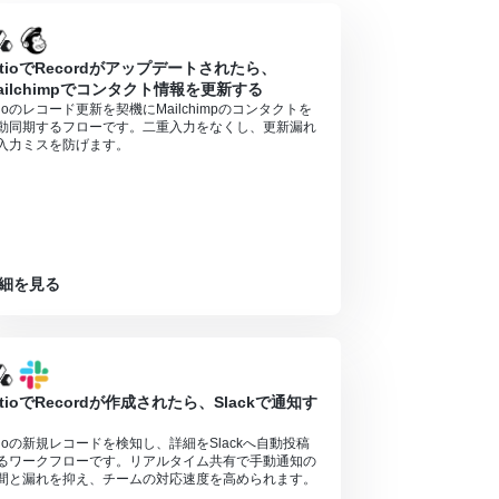
ttioでRecordがアップデートされたら、
ailchimpでコンタクト情報を更新する
ttioのレコード更新を契機にMailchimpのコンタクトを
動同期するフローです。二重入力をなくし、更新漏れ
入力ミスを防げます。
細を見る
ttioでRecordが作成されたら、Slackで通知す
ttioの新規レコードを検知し、詳細をSlackへ自動投稿
るワークフローです。リアルタイム共有で手動通知の
間と漏れを抑え、チームの対応速度を高められます。