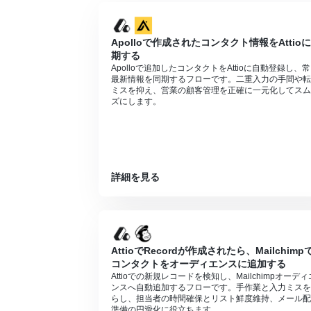
Apolloで作成されたコンタクト情報をAttio
期する
Apolloで追加したコンタクトをAttioに自動登録し、
最新情報を同期するフローです。二重入力の手間や転
ミスを抑え、営業の顧客管理を正確に一元化してスム
ズにします。
詳細を見る
AttioでRecordが作成されたら、Mailchimp
コンタクトをオーディエンスに追加する
Attioでの新規レコードを検知し、Mailchimpオーディ
ンスへ自動追加するフローです。手作業と入力ミスを
らし、担当者の時間確保とリスト鮮度維持、メール配
準備の円滑化に役立ちます。