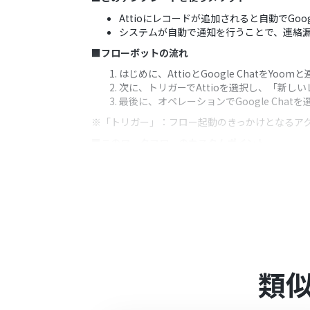
Attioにレコードが追加されると自動でGo
システムが自動で通知を行うことで、連絡
■フローボットの流れ
はじめに、AttioとGoogle ChatをYoo
次に、トリガーでAttioを選択し、「新
最後に、オペレーションでGoogle Ch
※「トリガー」：フロー起動のきっかけとなるア
■このワークフローのカスタムポイント
Google Chatの「メッセージを送信
通知メッセージには、Attioのトリガー
■
注意事項
Google Chat、AttioのそれぞれとYo
Google Chatとの連携はGoogle Wor
類