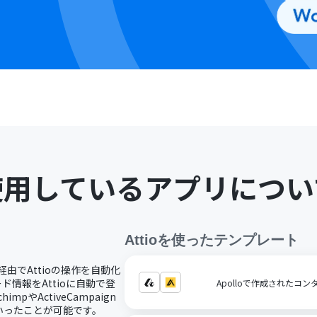
使用しているアプリについ
Attio
を使ったテンプレート
I経由でAttioの操作を自動化
ド情報をAttioに自動で登
Apolloで作成されたコン
mpやActiveCampaign
いったことが可能です。