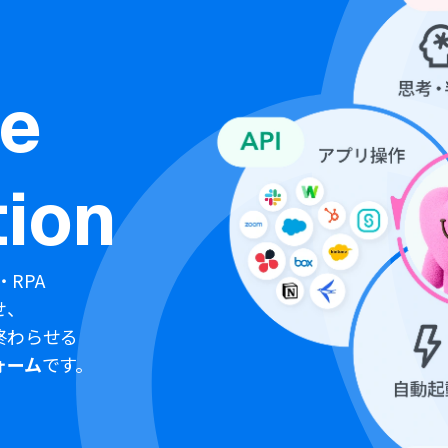
ne
ion
・RPA
せ、
終わらせる
ォーム
です。