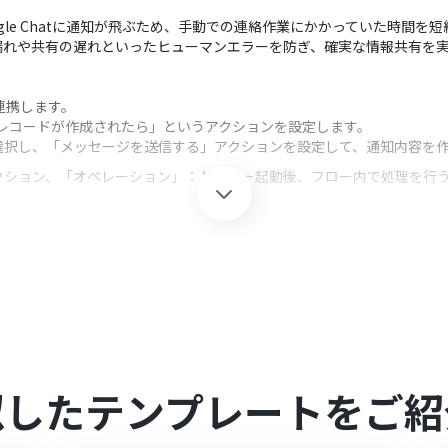
ogle Chatに通知が飛ぶため、手動での連絡作業にかかっていた時間を
漏れや共有の遅れといったヒューマンエラーを防ぎ、確実な情報共有を
mと連携します。
しいレコードが作成されたら」というアクションを設定します。
atを選択し、「メッセージを送信する」アクションを設定して、通知内容を
クション、「オペレーション」：トリガー起動後、フロー内で処理を行
する」アクションで、通知を送信したいスペースや、メンションしたいユー
から取得したレコード情報（会社名、担当者名など）を変数として埋め込
omを連携してください。
kspaceの場合のみ可能です。詳細は
こちら
を参照ください。
似したテンプレートをご紹