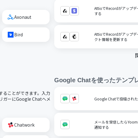
AttioでRecordがアッ
する
Axonaut
Bird
AttioでRecordがアップ
クト情報を更新する
Google Chat
を使ったテンプ
で活用することができます。入力
ーにGoogle Chatへメ
Google Chatで投稿され
メールを受信したらYoomメ
Chatwork
通知する