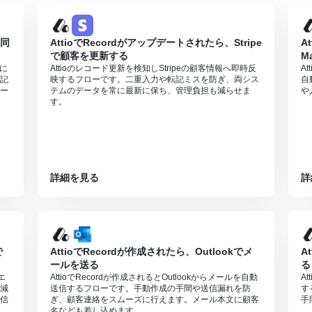
に同
AttioでRecordがアップデートされたら、Stripe
A
で顧客を更新する
M
常に
Attioのレコード更新を検知しStripeの顧客情報へ即時反
A
記
映するフローです。二重入力や転記ミスを防ぎ、両シス
自
ー
テムのデータを常に最新に保ち、管理負担も減らせま
や
す。
詳細を見る
詳
で
AttioでRecordが作成されたら、Outlookでメ
A
ールを送る
る
エ
AttioでRecordが作成されるとOutlookからメールを自動
A
減
送信するフローです。手動作成の手間や送信漏れを防
す
信
ぎ、顧客連絡をスムーズに行えます。メール本文に顧客
手
名なども差し込めます。