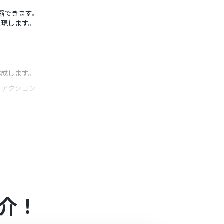
短縮できます。
実現します。
作成します。
うアクション
ザーを任意で設定してください。
み、より具体的な内容を共有できます。
介！