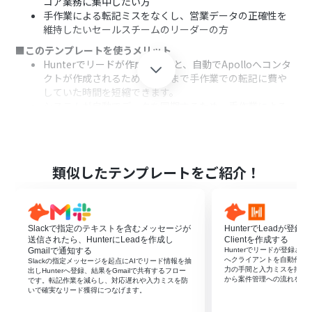
コア業務に集中したい方
手作業による転記ミスをなくし、営業データの正確性を
維持したいセールスチームのリーダーの方
■このテンプレートを使うメリット
Hunterでリードが作成されると、自動でApolloへコンタ
クトが作成されるため、これまで手作業での転記に費や
していた時間を短縮できます。
システムが自動でデータを同期するため、手作業による
入力間違いや同期漏れといったヒューマンエラーの発生
を防ぎ、データの正確性を保ちます。
■フローボットの流れ
はじめに、HunterとApolloをYoomと連携します。
類似したテンプレートをご紹介！
次に、トリガーでHunterを選択し、「Created Lead」と
いうアクションを設定します。
最後に、オペレーションでApolloの「コンタクトを作
成」アクションを設定し、トリガーで取得したリード情報
Slackで指定のテキストを含むメッセージが
HunterでLeadが登録
を紐付けます。
送信されたら、HunterにLeadを作成し
Clientを作成する
Gmailで通知する
Hunterでリードが登録された
※「トリガー」：フロー起動のきっかけとなるアクション、「オ
へクライアントを自動作成
Slackの指定メッセージを起点にAIでリード情報を抽
力の手間と入力ミスを抑え
ペレーション」：トリガー起動後、フロー内で処理を行うアク
出しHunterへ登録、結果をGmailで共有するフロー
から案件管理への流れをス
です。転記作業を減らし、対応遅れや入力ミスを防
ション
いで確実なリード獲得につなげます。
■このワークフローのカスタムポイント