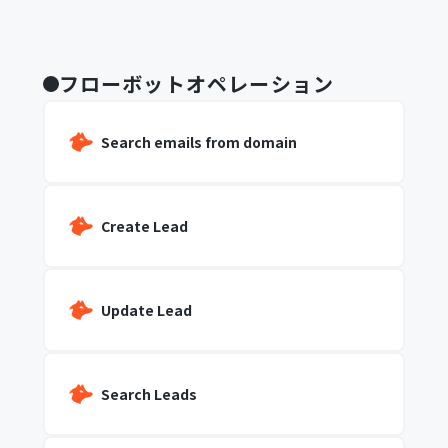
フローボットオペレーション
Search emails from domain
Create Lead
Update Lead
Search Leads