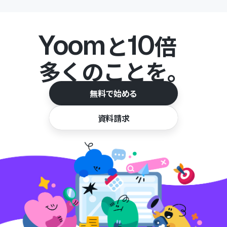
Yoom
10
と
倍
多くのことを。
無料で始める
資料請求