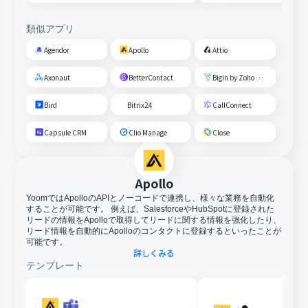
類似アプリ
Agendor
Apollo
Attio
Axonaut
BetterContact
Bigin by Zoho CRM
Bird
Bitrix24
CallConnect
Capsule CRM
Clio Manage
Close
Apollo
YoomではApolloのAPIとノーコードで連携し、様々な業務を自動化
することが可能です。 例えば、SalesforceやHubSpotに登録された
リードの情報をApolloで取得してリードに関する情報を強化したり、
リード情報を自動的にApolloのコンタクトに登録するといったことが
可能です。
詳しくみる
テンプレート