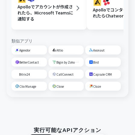
Apolloでアカウントが作成さ
Apolloでコンタクト
れたら、Microsoft Teamsに
れたらChatworkに
通知する
類似アプリ
Agendor
Attio
Axonaut
BetterContact
Bigin by Zoho CRM
Bird
Bitrix24
CallConnect
Capsule CRM
Clio Manage
Close
Cloze
実行可能なAPIアクション