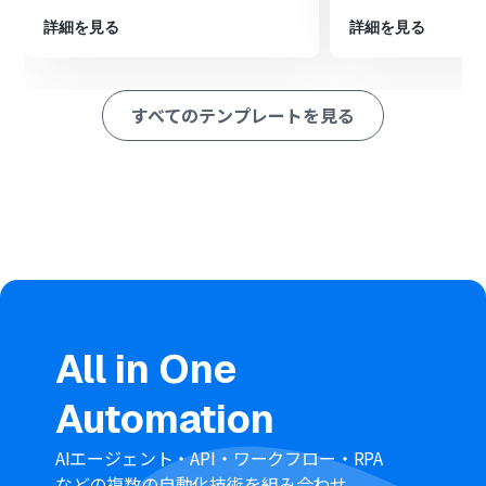
Hunterのトリガー設定では、連携に使用するAPIキーや、
同期の対象としたいリードリストを任意で設定してくだ
詳細を見る
詳細を見る
さい。
Apolloでコンタクトを作成するアクションでは、Hunter
から取得した氏名、役職、会社名、メールアドレスなど
すべてのテンプレートを見る
の情報を、Apolloのどの項目に登録するかを任意で設定
してください。
■注意事項
Hunter、ApolloのそれぞれとYoomを連携してくださ
い。
トリガーは5分、10分、15分、30分、60分の間隔で起動
間隔を選択できます。
プランによって最短の起動間隔が異なりますので、ご注意
ください。
All in One
Automation
AIエージェント・API・ワークフロー・RPA
などの複数の自動化技術を組み合わせ、