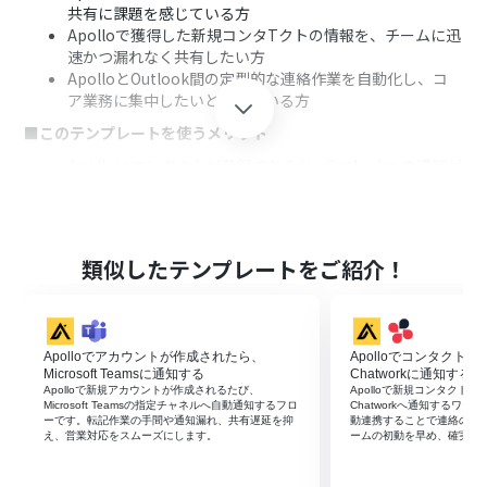
共有に課題を感じている方
Apolloで獲得した新規コンタTクトの情報を、チームに迅
速かつ漏れなく共有したい方
ApolloとOutlook間の定型的な連絡作業を自動化し、コ
ア業務に集中したいと考えている方
■このテンプレートを使うメリット
Apolloにコンタクトが登録されると、Outlookへの通知が
自動で実行されるため、これまで手作業で行っていた連絡
業務の時間を短縮することができます。
手動での情報伝達による連絡漏れや、宛先の間違いとい
ったヒューマンエラーのリスクを軽減し、確実な情報共
類似したテンプレートをご紹介！
有を実現します。
■フローボットの流れ
はじめに、ApolloとOutlookをYoomと連携します。
Apolloでアカウントが作成されたら、
Apolloでコンタクト
次に、トリガーでApolloを選択し、「コンタクトが作成
Microsoft Teamsに通知する
Chatworkに通知する
されたら」というアクションを設定します。
Apolloで新規アカウントが作成されるたび、
Apolloで新規コンタクト
最後に、オペレーションでOutlookの「メールを送る」ア
Microsoft Teamsの指定チャネルへ自動通知するフロ
Chatworkへ通知するワー
ーです。転記作業の手間や通知漏れ、共有遅延を抑
動連携することで連絡の遅
クションを設定し、コンタクト作成の旨を通知するメー
え、営業対応をスムーズにします。
ームの初動を早め、確実な
ルが送信されるように設定します。