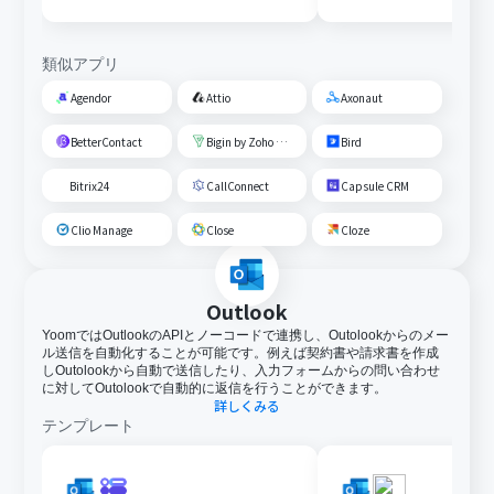
類似アプリ
Agendor
Attio
Axonaut
BetterContact
Bigin by Zoho CRM
Bird
Bitrix24
CallConnect
Capsule CRM
Clio Manage
Close
Cloze
Outlook
YoomではOutlookのAPIとノーコードで連携し、Outolookからのメー
ル送信を自動化することが可能です。例えば契約書や請求書を作成
しOutolookから自動で送信したり、入力フォームからの問い合わせ
に対してOutolookで自動的に返信を行うことができます。
詳しくみる
テンプレート