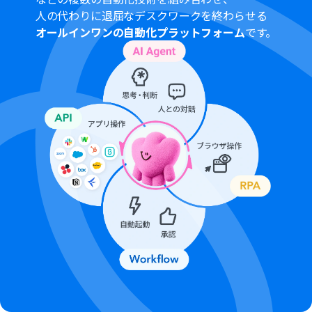
般法人向けプラン（Microsoft365 Business）があり、一
人の代わりに退屈なデスクワークを終わらせる
般法人向けプランに加入していない場合には認証に失敗
オールインワンの自動化プラットフォーム
です。
する可能性があります。