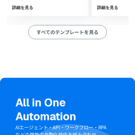
※「トリガー」：フロー起動のきっかけとなるアクション、「オ
詳細を見る
詳細を見る
ペレーション」：トリガー起動後、フロー内で処理を行うアク
ション
すべてのテンプレートを見る
■このワークフローのカスタムポイント
Outlookのメール送信アクションでは、通知するメールの
送信先（To, Cc, Bcc）を任意のアドレスに設定すること
が可能です。
メールの件名や本文は自由にカスタマイズでき、固定のテ
キストだけでなく、トリガーとなったApolloのコンタク
ト情報（会社名や担当者名など）を変数として埋め込む
こともできます。
■注意事項
Apollo、OutlookのそれぞれとYoomを連携してくださ
All in One
い。
トリガーは5分、10分、15分、30分、60分の間隔で起動
Automation
間隔を選択できます。
プランによって最短の起動間隔が異なりますので、ご注意
ください。
AIエージェント・API・ワークフロー・RPA
Microsoft365（旧Office365）には、家庭向けプランと一
などの複数の自動化技術を組み合わせ、