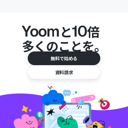
Yoom
10
と
倍
多くのことを。
無料で始める
資料請求