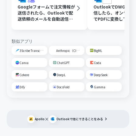
Googleフォームで注文情報が
OutlookでDWGフ
送信されたら、Outlookで配
信したら、オンライ
送依頼のメールを自動送信す
でPDFに変換してDisc
る
共有する
類似アプリ
3Scribe Transcription
Anthropic（Claude）
BigML
Canva
ChatGPT
Coda
Cohere
DeepL
DeepSeek
Dify
DocsFold
Gamma
×
Apollo
Outlook
で他にできることをみる