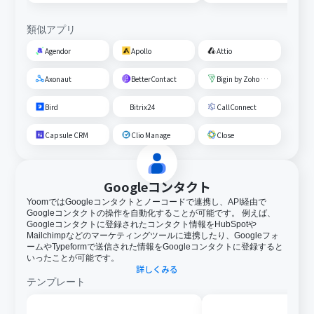
類似アプリ
Agendor
Apollo
Attio
Axonaut
BetterContact
Bigin by Zoho CRM
Bird
Bitrix24
CallConnect
Capsule CRM
Clio Manage
Close
Googleコンタクト
YoomではGoogleコンタクトとノーコードで連携し、API経由で
Googleコンタクトの操作を自動化することが可能です。 例えば、
Googleコンタクトに登録されたコンタクト情報をHubSpotや
Mailchimpなどのマーケティングツールに連携したり、Googleフォ
ームやTypeformで送信された情報をGoogleコンタクトに登録すると
いったことが可能です。
詳しくみる
テンプレート