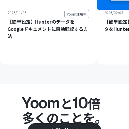
2025/11/05
2026/02/03
Yoom活用術
【簡単設定】Hunterのデータを
【簡単設定】
Googleドキュメントに自動転記する方
タをHunt
法
Yoom
10
と
倍
多くのことを。