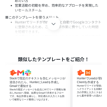
めたい方
営業活動の初動を早め、効率的なアプローチを実現した
いセールスチーム
■このテンプレートを使うメリット
Hunterでリードが作成されると自動でGoogleコンタクト
に登録されるため、これまで手作業に費やしていた時間
を短縮できます。
手作業によるデータ転記がなくなることで、名前や連絡先
などの入力間違いや登録漏れといったヒューマンエラー
のリスク軽減に繋がります。
■フローボットの流れ
はじめに、HunterとGoogleコンタクトをYoomと連携し
類似したテンプレートをご紹介！
ます。
次に、トリガーでHunterを選択し、「Created Lead」と
いうアクションを設定します。
最後に、オペレーションでGoogleコンタクトを選択し、
Slackで指定のテキストを含むメッセージが
HunterでLeadが登録
「連絡先を作成」アクションを設定し、トリガーで取得し
送信されたら、HunterにLeadを作成し
Clientを作成する
たリード情報を紐付けます。
Gmailで通知する
Hunterでリードが登録された
へクライアントを自動作成
Slackの指定メッセージを起点にAIでリード情報を抽
力の手間と入力ミスを抑え
※「トリガー」：フロー起動のきっかけとなるアクション、「オ
出しHunterへ登録、結果をGmailで共有するフロー
から案件管理への流れをス
です。転記作業を減らし、対応遅れや入力ミスを防
ペレーション」：トリガー起動後、フロー内で処理を行うアク
いで確実なリード獲得につなげます。
ション