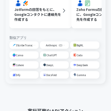
Jotformの回答をもとに、
Zoho Formsの回答
Googleコンタクトに連絡先を
に、Googleコンタ
作成する
先を作成する
類似アプリ
3Scribe Transcription
Anthropic（Claude）
BigML
Canva
ChatGPT
Coda
Cohere
DeepL
DeepSeek
Dify
DocsFold
Gamma