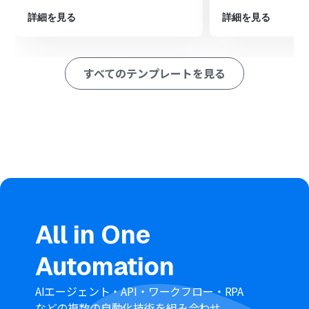
■このワークフローのカスタムポイント
Googleコンタクトに連絡先を作成する際、登録する情報
詳細を見る
詳細を見る
を任意に設定できます。例えば、Hunterで取得したリー
ドの氏名やメールアドレス、会社名などの情報を、
Googleコンタクトの対応する項目に自動で埋め込む設定
すべてのテンプレートを見る
が可能です。
■
注意事項
Hunter、GoogleコンタクトのそれぞれとYoomを連携し
てください。
トリガーは5分、10分、15分、30分、60分の間隔で起動
間隔を選択できます。
ご利用プラン
によって最短の起動間隔が異なりますので、
ご注意ください。
All in One
Automation
AIエージェント・API・ワークフロー・RPA
などの複数の自動化技術を組み合わせ、