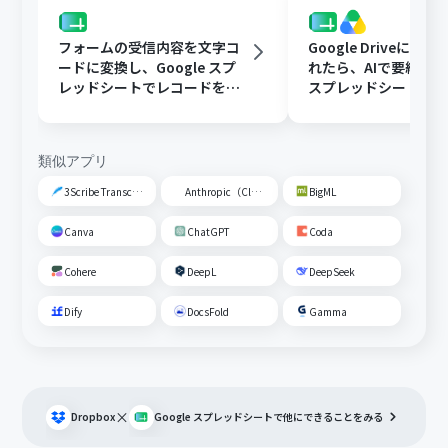
フォームの受信内容を文字コ
Google Driveに文
ードに変換し、Google スプ
れたら、AIで要約してG
レッドシートでレコードを追
スプレッドシートの
加する
トに追加する
類似アプリ
3Scribe Transcription
Anthropic（Claude）
BigML
Canva
ChatGPT
Coda
Cohere
DeepL
DeepSeek
Dify
DocsFold
Gamma
×
Dropbox
Google スプレッドシート
で他にできることをみる