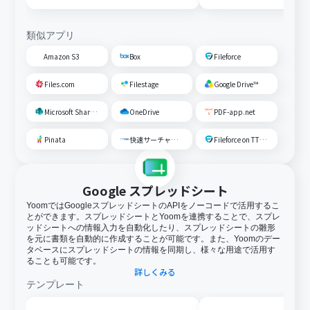
類似アプリ
Amazon S3
Box
Fileforce
Files.com
Filestage
Google Drive™
Microsoft SharePoint
OneDrive
PDF-app.net
Pinata
快速サーチャーGX
Fileforce on TTS Cloud
Google スプレッドシート
YoomではGoogleスプレッドシートのAPIをノーコードで活用するこ
とができます。スプレッドシートとYoomを連携することで、スプレ
ッドシートへの情報入力を自動化したり、スプレッドシートの雛形
を元に書類を自動的に作成することが可能です。また、Yoomのデー
タベースにスプレッドシートの情報を同期し、様々な用途で活用す
ることも可能です。
詳しくみる
テンプレート