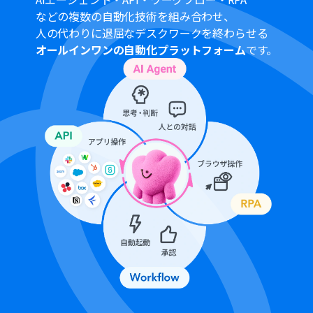
■注意事項
などの複数の自動化技術を組み合わせ、
Google スプレッドシート、DropboxのそれぞれとYoom
人の代わりに退屈なデスクワークを終わらせる
を連携してください。
オールインワンの自動化プラットフォーム
です。
トリガーは5分、10分、15分、30分、60分の間隔で起動
間隔を選択できます。
プランによって最短の起動間隔が異なりますので、ご注意
ください。
OCRまたは音声を文字起こしするAIオペレーションはチ
ームプラン・サクセスプランでのみご利用いただける機能
となっております。フリープラン・ミニプランの場合は設
定しているフローボットのオペレーションはエラーとな
りますので、ご注意ください。
チームプランやサクセスプランなどの有料プランは、2週
間の無料トライアルを行うことが可能です。無料トライア
ル中には制限対象のアプリやAI機能（オペレーション）を
使用することができます。