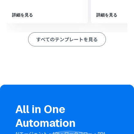
ファイルを指定します。
次に、オペレーションでOCR機能の「任意の画像やPDF
を読み取る」アクションを設定し、ダウンロードしたファ
詳細を見る
詳細を見る
イルを処理します。
さらに、AI機能の「テキストを生成する」を設定し、
OCRで抽出したテキストを基に異常の有無を判定させま
すべてのテンプレートを見る
す。
最後に、Google スプレッドシートの「レコードを追加す
る」アクションを設定し、AIの判定結果を指定のシートに
記録します。
※「トリガー」：フロー起動のきっかけとなるアクション、「オ
ペレーション」：トリガー起動後、フロー内で処理を行うアク
ション
■このワークフローのカスタムポイント
Dropboxのトリガー設定では、RPAの実行ログが保存さ
れるフォルダのパスを任意で設定してください。特定の
All in One
ファイル名のみを対象とすることも可能です。
Google スプレッドシートに記録するアクションでは、出
Automation
力先となるスプレッドシートIDと、具体的なシート（タ
ブ）名を任意で設定してください。
AIエージェント・API・ワークフロー・RPA