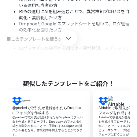
いる運用担当者の方
RPAの運用にAIを組み込むことで、異常検知プロセスを自
動化・高度化したい方
DropboxとGoogle スプレッドシートを用いて、ログ管理
の効率化を図りたい方
■このテンプレートを使うメリット
ログファイルの確認からAIによる異常検知、スプレッドシ
ートへの記録までを自動化し、日々の監視業務にかかる
時間を短縮します。
人の目による確認作業での見落としや、手作業による転
記ミスといったヒューマンエラーを防ぎ、ログ管理の正確
性を高めます。
類似したテンプレートをご紹介！
■フローボットの流れ
はじめに、DropboxとGoogle スプレッドシートをYoom
と連携します。
@pocketで取引先が登録されたらDropbox
Airtableで取引先が登
次に、トリガーでDropboxを選択し、「特定のフォルダ
にフォルダを作成する
フォルダを作成する
内でファイルが作成または更新されたら」というアクショ
@pocketで取引先が登録されたらDropboxにフォル
Airtableで取引先が登録さ
ンを設定します。
ダを作成するフローです。Dropboxへのフォルダ生
を作成するフローです。フ
成が自動化されることで、手動によるDropboxの操
れることで、フォルダ名の
続いて、オペレーションでDropboxの「ファイルをダウ
作が不要となり、作業効率を向上することができま
ヒューマンエラーの発生を
ンロードする」アクションを設定し、トリガーで検知した
す。
スムーズに行うことができ