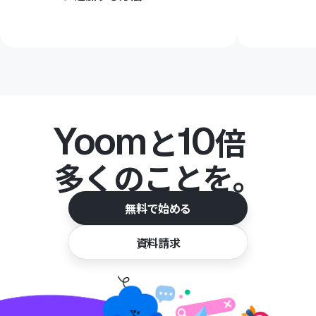
Yoom
10
と
倍
多くのことを。
無料で始める
資料請求