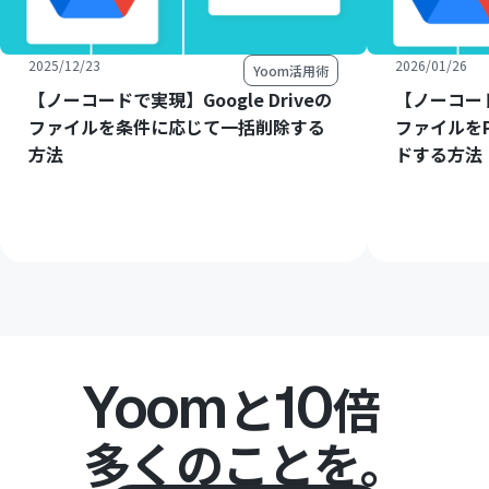
2025/12/23
2026/01/26
Yoom活用術
【ノーコードで実現】Google Driveの
【ノーコードで
ファイルを条件に応じて一括削除する
ファイルをP
方法
ドする方法
Yoom
10
と
倍
多くのことを。