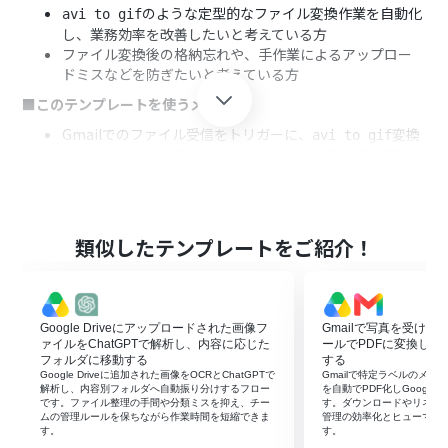
のような定型的なファイル変換作業を自動化
avi to gif
し、業務効率を改善したいと考えている方
ファイル変換後の格納忘れや、手作業によるアップロー
ドミスなどを防ぎたいと考えている方
■このテンプレートを使うメリット
Gmailでのファイル受信をトリガーに、
変換
avi to gif
から格納までを自動化するため、これまで手作業に費や
していた時間を短縮できます。
RPAが変換から保存までを正確に実行するため、変換ミス
や保存先の指定間違いといったヒューマンエラーの発生
防止に繋がります。
類似したテンプレートをご紹介！
■フローボットの流れ
はじめに、お使いのGmailアカウントとGoogle Driveア
カウントをYoomに連携します。
Google Driveにアップロードされた画像フ
Gmailで写真を受け
次に、トリガーでGmailを選択し、「特定のラベルのメー
ァイルをChatGPTで解析し、内容に応じた
ールでPDFに変換してGoo
ルを受信したら」というアクションを設定します。
フォルダに移動する
する
次に、オペレーションでRPA機能の「ブラウザを操作す
Google Driveに追加された画像をOCRとChatGPTで
Gmailで特定ラベルのメ
解析し、内容別フォルダへ自動振り分けするフロー
を自動でPDF化しGoogle 
る」アクションを設定し、任意のオンラインファイル変換
です。ファイル整理の手間や分類ミスを抑え、チー
す。ダウンロードやリネー
サイト上でGIFへの変換処理を実行します。
ムの管理ルールを保ちながら作業時間を短縮できま
管理の効率化とヒューマン
す。
最後に、オペレーションでGoogle Driveの「ファイルを
す。