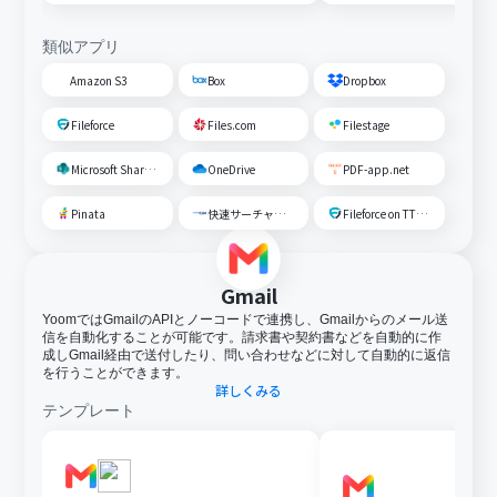
類似アプリ
Amazon S3
Box
Dropbox
Fileforce
Files.com
Filestage
Microsoft SharePoint
OneDrive
PDF-app.net
Pinata
快速サーチャーGX
Fileforce on TTS Cloud
Gmail
YoomではGmailのAPIとノーコードで連携し、Gmailからのメール送
信を自動化することが可能です。請求書や契約書などを自動的に作
成しGmail経由で送付したり、問い合わせなどに対して自動的に返信
を行うことができます。
詳しくみる
テンプレート