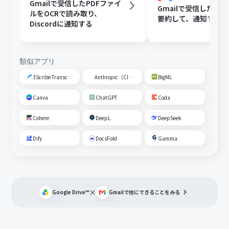
Gmailで受信したPDFファイ
Gmailで受信した内容
ルをOCRで読み取り、
要約して、通知する
Discordに通知する
類似アプリ
3Scribe Transcription
Anthropic（Claude）
BigML
Canva
ChatGPT
Coda
Cohere
DeepL
DeepSeek
Dify
DocsFold
Gamma
×
Google Drive™
Gmail
で他にできることをみる