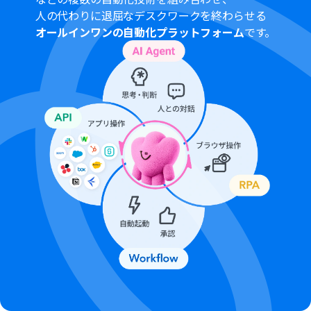
のみご利用いただける機能となっております。フリープラ
人の代わりに退屈なデスクワークを終わらせる
ン・ミニプラン・チームプランの場合は設定しているフロ
オールインワンの自動化プラットフォーム
です。
ーボットのオペレーションはエラーとなりますので、ご注
意ください。
サクセスプランなどの有料プランは、2週間の無料トライ
アルを行うことが可能です。無料トライアル中には制限対
象のアプリやブラウザを操作するオペレーションを使用
することができます。
ブラウザを操作するオペレーションの設定方法は
こちら
をご参照ください。