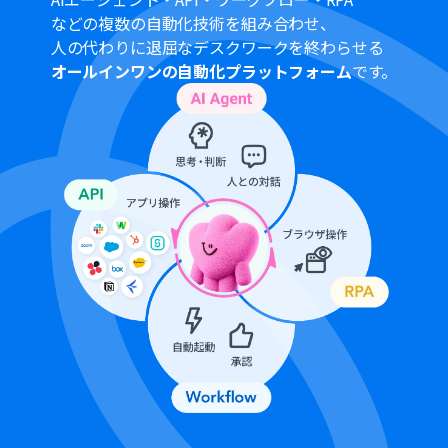
のみご利用いただける機能となっております。フリープラ
などの複数の自動化技術を組み合わせ、
ン・ミニプラン・チームプランの場合は設定しているフロ
人の代わりに退屈なデスクワークを終わらせる
ーボットのオペレーションはエラーとなりますので、ご注
オールインワンの自動化プラットフォーム
です。
意ください。
サクセスプランなどの有料プランは、2週間の無料トライ
アルを行うことが可能です。無料トライアル中には制限対
象のアプリやブラウザを操作するオペレーションを使用
することができます。
ブラウザを操作するオペレーションの設定方法は以下を
ご参照ください。
https://intercom.help/yoom/ja/articles/9099691