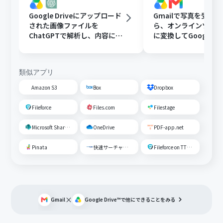
Google Driveにアップロード
Gmailで写真を受け
された画像ファイルを
ら、オンラインツール
ChatGPTで解析し、内容に応
に変換してGoogle Dr
じたフォルダに移動する
存する
類似アプリ
Amazon S3
Box
Dropbox
Fileforce
Files.com
Filestage
Microsoft SharePoint
OneDrive
PDF-app.net
Pinata
快速サーチャーGX
Fileforce on TTS Cloud
×
Gmail
Google Drive™
で他にできることをみる