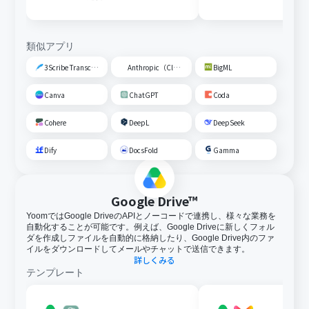
類似アプリ
3Scribe Transcription
Anthropic（Claude）
BigML
Canva
ChatGPT
Coda
Cohere
DeepL
DeepSeek
Dify
DocsFold
Gamma
Google Drive™
YoomではGoogle DriveのAPIとノーコードで連携し、様々な業務を
自動化することが可能です。例えば、Google Driveに新しくフォル
ダを作成しファイルを自動的に格納したり、Google Drive内のファ
イルをダウンロードしてメールやチャットで送信できます。
詳しくみる
テンプレート