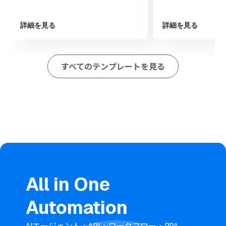
アップロードする」アクションを設定し、変換されたJPG
ファイルを指定のフォルダにアップロードします。
詳細を見る
詳細を見る
※「トリガー」：フロー起動のきっかけとなるアクション、「オ
ペレーション」：トリガー起動後、フロー内で処理を行うアク
ション
すべてのテンプレートを見る
■このワークフローのカスタムポイント
Gmailのトリガー設定では、自動化の対象とするメールを
絞り込むため、任意のラベルやキーワードを設定してく
ださい。
Google Driveの「ファイルをアップロードする」アクシ
ョンでは、変換後のファイルを格納したいフォルダのID
を任意で設定してください。
■注意事項
Gmail、Google DriveのそれぞれとYoomを連携してくだ
さい。
All in One
トリガーは5分、10分、15分、30分、60分の間隔で起動
間隔を選択できます。
Automation
プランによって最短の起動間隔が異なりますので、ご注意
ください。
ブラウザを操作するオペレーションはサクセスプランで
AIエージェント・API・ワークフロー・RPA