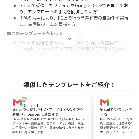
Gmailで受信したファイルをGoogle Driveで管理してお
り、アップロードの手間を削減したい方
RPAの活用により、PC上で行う単純作業の自動化を実現
し、生産性の向上を目指す方
■このテンプレートを使うメリット
Gmailの受信をきっかけに、xlsからjpgへの変換と
Google Driveへのアップロードが自動で完結するため、
これまで手作業に費やしていた時間を短縮できます。
手作業によるファイル変換やアップロードが不要になる
ため、変換ミスや保存先の誤りといったヒューマンエラ
ーの発生を防ぎ、業務の正確性を保ちます。
■フローボットの流れ
類似したテンプレートをご紹介！
はじめに、GmailとGoogle DriveをYoomと連携します。
次に、トリガーでGmailを選択し、「特定のキーワードに
一致するメールを受信したら」というアクションを設定し
Gmailで受信したPDFファイルをOCRで読
Gmailで受信した内容
ます。
み取り、Discordに通知する
する
次に、オペレーションでRPA機能の「ブラウザを操作す
Gmail受信時にAI-OCRで添付PDFを読み取りDiscord
Gmailで特定メールを受信し
る」アクションを設定し、受信したXLSファイルをJPGフ
チャンネルへ自動通知するフローです。確認・転記
約し指定先に送信するフロ
の手間や共有漏れを防ぎ、正確な情報共有と作業時
間や重要情報の見落としを
ァイルに変換する操作を記録します。
間の創出を支援します。
す。さらにキーワード設定
最後に、オペレーションでGoogle Driveの「ファイルを