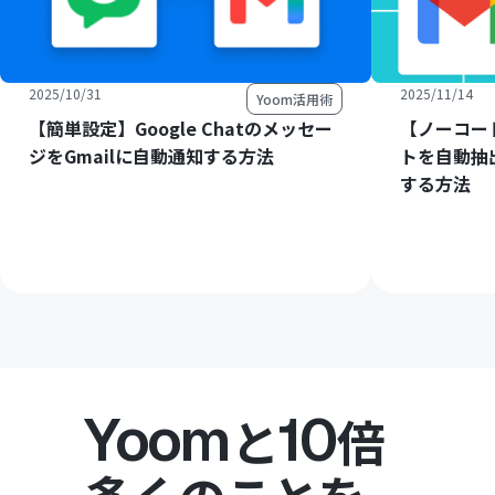
2025/10/31
2025/11/14
Yoom活用術
【簡単設定】Google Chatのメッセー
【ノーコー
ジをGmailに自動通知する方法
トを自動抽
する方法
Yoom
10
と
倍