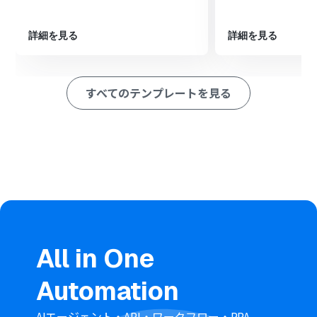
次に、オペレーションで「RPA機能」の「ブラウザを操作
する」アクションを設定し、任意のオンライン変換ツール
上でSVGファイルをICOファイルに変換する操作を記録し
詳細を見る
詳細を見る
ます
最後に、オペレーションでOneDriveの「ファイルをアッ
プロード」アクションを設定し、RPAによって変換された
すべてのテンプレートを見る
ICOファイルを指定のフォルダに格納します
※「トリガー」：フロー起動のきっかけとなるアクション、「オ
ペレーション」：トリガー起動後、フロー内で処理を行うアク
ション
■このワークフローのカスタムポイント
フローの起点となるフォームトリガーでは、フォームのタ
イトルや質問内容を任意で編集することが可能です
RPA機能で設定するブラウザ操作では、変換に使用するオ
ンラインツールやサイトを任意で指定できます
OneDriveにファイルをアップロードする際、保存先のフ
All in One
ォルダは運用に合わせて自由に設定してください
■注意事項
Automation
OneDriveとYoomを連携してください。
Microsoft365（旧Office365）には、家庭向けプランと一
AIエージェント・API・ワークフロー・RPA