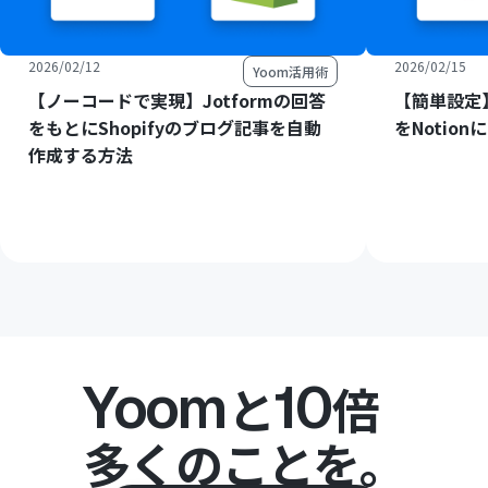
2026/02/12
2026/02/15
Yoom活用術
【ノーコードで実現】Jotformの回答
【簡単設定】C
をもとにShopifyのブログ記事を自動
をNotio
作成する方法
Yoom
10
と
倍
多くのことを。