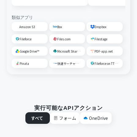
OneDriveに格納する
類似アプリ
Amazon S3
Box
Dropbox
Fileforce
Files.com
Filestage
Google Drive™
Microsoft SharePoint
PDF-app.net
Pinata
快速サーチャーGX
Fileforce on TTS Cloud
実行可能なAPIアクション
すべて
フォーム
OneDrive