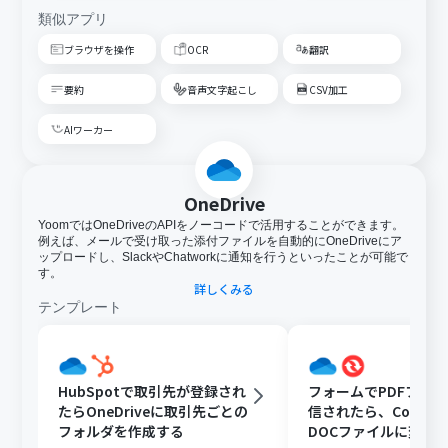
類似アプリ
ブラウザを操作
OCR
翻訳
要約
音声文字起こし
CSV加工
AIワーカー
OneDrive
YoomではOneDriveのAPIをノーコードで活用することができます。
例えば、メールで受け取った添付ファイルを自動的にOneDriveにア
ップロードし、SlackやChatworkに通知を行うといったことが可能で
す。
詳しくみる
テンプレート
HubSpotで取引先が登録され
フォームでPDFファ
たらOneDriveに取引先ごとの
信されたら、Convert
フォルダを作成する
DOCファイルに変換