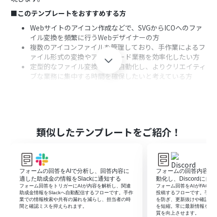
■このテンプレートをおすすめする方
Webサイトのアイコン作成などで、SVGからICOへのファ
イル変換を頻繁に行うWebデザイナーの方
複数のアイコンファイルを管理しており、手作業によるフ
ァイル形式の変換やアップロード業務を効率化したい方
定型的なファイル変換作業を自動化し、よりクリエイティ
ブな業務に集中する時間を確保したいと考えている方
■このテンプレートを使うメリット
フォームにSVGファイルを送信するだけで、ICOファイル
への変換からOneDriveへの保存までが自動で実行される
ため、手作業に費やしていた時間を短縮できます
類似したテンプレートをご紹介！
手動での変換やアップロード作業が不要になるため、フ
ァイルの選択ミスや保存し忘れといったヒューマンエラ
ーの発生を防ぎます
■フローボットの流れ
フォームの回答をAIで分析し、回答内容に
フォームの回答内容を元
適した助成金の情報をSlackに通知する
動化し、Discordに
はじめに、OneDriveをYoomと連携します
フォーム回答をトリガーにAIが内容を解析し、関連
フォーム回答をAIがFAQ形式
次に、トリガーで「フォームトリガー」を選択し、SVGフ
助成金情報をSlackへ自動配信するフローです。手作
投稿するフローです。手作業
業での情報検索や共有の漏れを減らし、担当者の時
を防ぎ、更新抜けや確認の
ァイルをアップロードするためのファイルアップロード
間と確認ミスを抑えられます。
を短縮。常に最新情報をチ
フォームを作成します
質を向上させます。