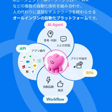
般法人向けプラン（Microsoft365 Business）があり、一
などの複数の自動化技術を組み合わせ、
般法人向けプランに加入していない場合には認証に失敗
人の代わりに退屈なデスクワークを終わらせる
する可能性があります。
オールインワンの自動化プラットフォーム
です。
ブラウザを操作するオペレーションはサクセスプランで
のみご利用いただける機能となっております。フリープラ
ン・ミニプラン・チームプランの場合は設定しているフロ
ーボットのオペレーションはエラーとなりますので、ご注
意ください。
サクセスプランなどの有料プランは、2週間の無料トライ
アルを行うことが可能です。無料トライアル中には制限対
象のアプリやブラウザを操作するオペレーションを使用
することができます。
ブラウザを操作するオペレーションの設定方法は以下を
ご参照ください。
https://intercom.help/yoom/ja/articles/9099691