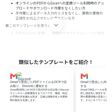
オンラインのPDFからExcelへの変換ツール利用時のアッ
プロードやダウンロード作業をなくしたい方
手作業によるデータ入力のミスをなくし、業務の業務の
正確性を向上させたいと考えている方
■このテンプレートを使うメリット
PDFをExcelに変換し、指定のクラウドストレージに保存
するまでが自動化され、手作業に費やしていた時間を短
縮できます。
手作業によるデータ転記がなくなるため、入力間違いや
転記漏れといったヒューマンエラーの発生を防ぎ、データ
管理の信頼性が向上します。
類似したテンプレートをご紹介！
■フローボットの流れ
はじめに、GmailとBoxをYoomと連携します。
トリガーでGmailを選択し、「特定のキーワードに一致す
Gmailで受信したPDFファイルをOCRで読
Gmailで受信した内容
るメールを受信したら」というアクションを設定します。
み取り、Discordに通知する
する
次に、オペレーションで分岐機能を設定し、PDFファイル
Gmail受信時にAI-OCRで添付PDFを読み取りDiscord
Gmailで特定メールを受信し
が添付されている場合のみ後続の処理に進むよう設定し
チャンネルへ自動通知するフローです。確認・転記
約し指定先に送信するフロ
の手間や共有漏れを防ぎ、正確な情報共有と作業時
間や重要情報の見落としを
ます。
間の創出を支援します。
す。さらにキーワード設定
オペレーションのRPA機能で「ブラウザを操作する」を選
択し、オンラインのPDF変換ツールを操作してExcelファ