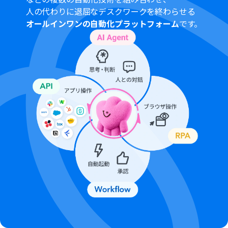
人の代わりに退屈なデスクワークを終わらせる
Gmail、BoxのそれぞれとYoomを連携してください。
オールインワンの自動化プラットフォーム
です。
ブラウザを操作するオペレーションはサクセスプランで
のみご利用いただける機能となっております。フリープラ
ン・ミニプラン・チームプランの場合は設定しているフロ
ーボットのオペレーションはエラーとなりますので、ご注
意ください。
サクセスプランなどの有料プランは、2週間の無料トライ
アルを行うことが可能です。無料トライアル中には制限対
象のアプリやブラウザを操作するオペレーションを使用
することができます。
ブラウザを操作するオペレーションの設定方法は下記を
ご参照ください。
https://intercom.help/yoom/ja/articles/9099691
ブラウザを操作するオペレーションは、ご利用のWebサ
イトに合わせてカスタマイズしてください。
トリガーは5分、10分、15分、30分、60分の間隔で起動
間隔を選択できます。
プランによって最短の起動間隔が異なりますので、ご注意
ください。
ダウンロード可能なファイル容量は最大300MBまでで
す。アプリの仕様によっては300MB未満になる可能性が
あるので、ご注意ください。