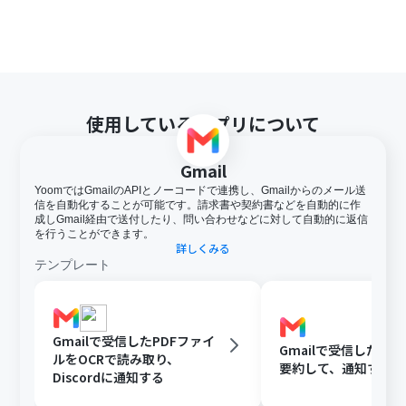
トリガー、各オペレーションでの取り扱い可能なファイ
ル容量の詳細は下記を参照ください。
https://intercom.help/yoom/ja/articles/9413924
分岐はミニプラン以上のプランでご利用いただける機能
（オペレーション）となっております。フリープランの場
合は設定しているフローボットのオペレーションはエラ
使用しているアプリについて
ーとなりますので、ご注意ください。
ミニプランなどの有料プランは、2週間の無料トライアル
を行うことが可能です。無料トライアル中には制限対象の
Gmail
アプリや機能（オペレーション）を使用することができ
YoomではGmailのAPIとノーコードで連携し、Gmailからのメール送
ます。
信を自動化することが可能です。請求書や契約書などを自動的に作
成しGmail経由で送付したり、問い合わせなどに対して自動的に返信
を行うことができます。
詳しくみる
テンプレート
Gmailで受信したPDFファイ
Gmailで受信した内容
ルをOCRで読み取り、
要約して、通知する
Discordに通知する