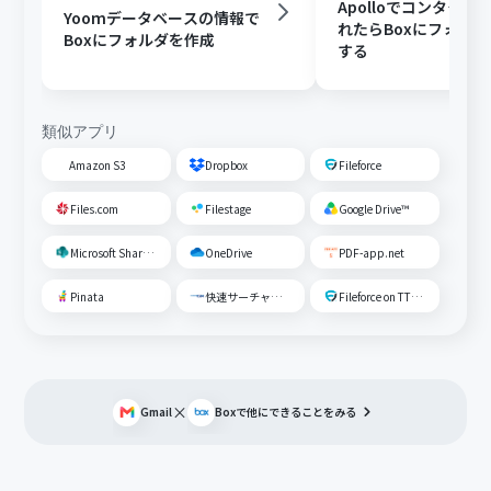
Apolloでコンタクト
Yoomデータベースの情報で
れたらBoxにフォル
Boxにフォルダを作成
する
類似アプリ
Amazon S3
Dropbox
Fileforce
Files.com
Filestage
Google Drive™
Microsoft SharePoint
OneDrive
PDF-app.net
Pinata
快速サーチャーGX
Fileforce on TTS Cloud
×
Gmail
Box
で他にできることをみる