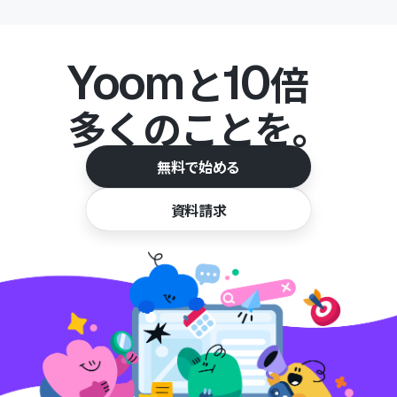
Yoom
10
と
倍
多くのことを。
無料で始める
資料請求