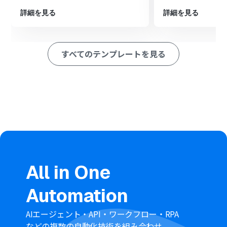
イルに変換、ダウンロードするよう設定します。
最後に、オペレーションでBoxの「ファイルをアップロー
詳細を見る
詳細を見る
ド」アクションを設定し、変換されたExcelファイルを指
定のフォルダに格納します。
※「トリガー」：フロー起動のきっかけとなるアクション、「オ
すべてのテンプレートを見る
ペレーション」：トリガー起動後、フロー内で処理を行うアク
ション
■このワークフローのカスタムポイント
Gmailのトリガー設定では、「請求書」や特定の取引先名
など、自動化の対象としたいメールに含まれるキーワード
を任意で設定できます。
分岐機能では、PDFファイルの有無以外にも、メールの送
信元アドレスなど、前段のトリガーで取得した情報をもと
に後続処理の実行条件を柔軟に設定できます。
RPA機能では、利用するオンライン変換ツールのURLや、
All in One
クリックするボタン、ファイル名など、実際の操作に合わ
せて設定を自由にカスタマイズしてください。
Automation
Boxのアクションでは、ファイルの保存先フォルダを指定
したり、ファイル名に受信日や送信元といった変数を用い
て動的に設定したりすることが可能です。
AIエージェント・API・ワークフロー・RPA
■注意事項
などの複数の自動化技術を組み合わせ、