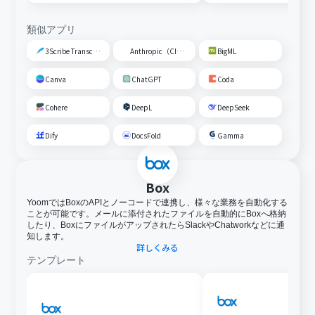
類似アプリ
3Scribe Transcription
Anthropic（Claude）
BigML
Canva
ChatGPT
Coda
Cohere
DeepL
DeepSeek
Dify
DocsFold
Gamma
Box
YoomではBoxのAPIとノーコードで連携し、様々な業務を自動化する
ことが可能です。メールに添付されたファイルを自動的にBoxへ格納
したり、BoxにファイルがアップされたらSlackやChatworkなどに通
知します。
詳しくみる
テンプレート