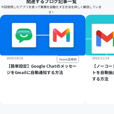
関連するブログ記事一覧
今回使用したアプリを使って業務を自動化する方法を詳しく解説していま
す！
2025/10/31
2025/11/14
Yoom活用術
【簡単設定】Google Chatのメッセー
【ノーコー
ジをGmailに自動通知する方法
トを自動抽
する方法