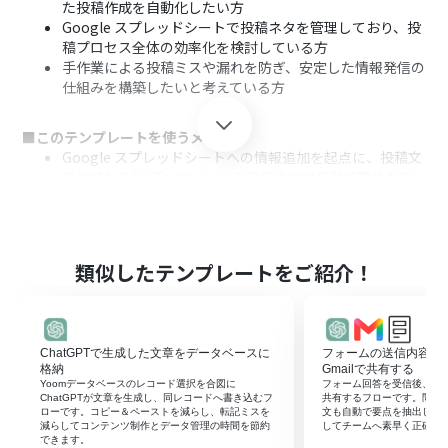
た投稿作成を自動化したい方
Google スプレッドシートで投稿ネタを管理しており、投
稿プロセス全体の効率化を検討している方
手作業による投稿ミスや漏れを防ぎ、安定した情報発信の
仕組みを構築したいと考えている方
■このテンプレートを使うメリット
Google スプレッドシートへの情報追加を起点に、投稿文
の生成からX（Twitter）への投稿までが自動処理される
ため、手作業の時間を短縮できます。
手作業によるコピー＆ペーストのミスや投稿忘れといった
ヒューマンエラーを防ぎ、情報発信業務の品質向上に繋が
ります。
類似したテンプレートをご紹介！
■フローボットの流れ
はじめに、Google スプレッドシート、ChatGPT、
X（Twitter）をYoomと連携します。
ChatGPTで生成した文章をデータベースに
フォームの送信内容をCh
次に、トリガーでGoogle スプレッドシートを選択し、
格納
Gmailで共有する
「行が追加されたら」というアクションを設定します。
Yoomデータベースのレコード選択を合図に
フォーム回答を受信後、Chat
ChatGPTが文章を生成し、同レコードへ書き込むフ
共有するフローです。問い
続けて、オペレーションでChatGPTを選択し、スプレッ
ローです。コピー＆ペーストを減らし、転記ミスを
文も自動で要点を抽出し、
ドシートの情報を基に投稿文を生成するよう「テキスト
減らしてコンテンツ制作とデータ管理の時間を節約
してチームへ素早く正確に
できます。
を生成」アクションを設定します。