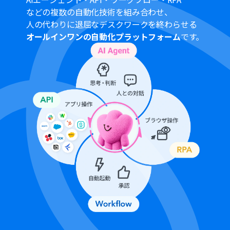
それぞれとYoomを連携してください。
などの複数の自動化技術を組み合わせ、
ChatGPT（OpenAI）のアクションを実行するには、
人の代わりに退屈なデスクワークを終わらせる
OpenAIの
API有料プラン
の契約が必要です。（APIが使用
オールインワンの自動化プラットフォーム
です。
されたときに支払いができる状態）
ChatGPTのAPI利用はOpenAI社が有料で提供しており、
API疎通時のトークンにより従量課金される仕組みとなっ
ています。そのため、API使用時にお支払いが行える状況
でない場合エラーが発生しますのでご注意ください。
トリガーは5分、10分、15分、30分、60分の間隔で起動
間隔を選択できます。
プランによって最短の起動間隔が異なりますので、ご注意
ください。