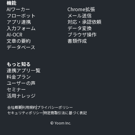
機能
AIワーカー
Chrome拡張
フローボット
メール送信
アプリ連携
対応・承認依頼
入力フォーム
データ変換
AI-OCR
ブラウザ操作
文章の要約
書類作成
データベース
もっと知る
連携アプリ一覧
料金プラン
ユーザーの声
セミナー
活用ナレッジ
会社概要
利用規約
プライバシーポリシー
セキュリティポリシー
特定商取引法に基づく表記
© Yoom Inc.