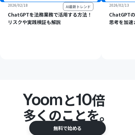
2026/02/18
2026/02/13
AI最新トレンド
ChatGPTを法務業務で活用する方法！
ChatGP
リスクや実践検証も解説
思考を加速
Yoom
10
と
倍
多くのことを。
無料で始める