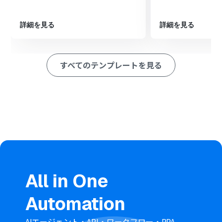
最後に、オペレーションでX（Twitter）を選択し、「ポ
ストを投稿」アクションを設定して、ChatGPTが生成し
詳細を見る
詳細を見る
たテキストを投稿します。
※「トリガー」：フロー起動のきっかけとなるアクション、「オ
ペレーション」：トリガー起動後、フロー内で処理を行うアク
すべてのテンプレートを見る
ション
■このワークフローのカスタムポイント
Google スプレッドシートのトリガー設定では、監視対象
としたいスプレッドシートやシート、テーブルの範囲など
を任意で設定してください。
ChatGPTのオペレーションでは、テキストを生成するた
めのプロンプトを自由にカスタマイズでき、スプレッドシ
ートから取得した情報を変数として利用することも可能
です。
X（Twitter）への投稿では、ChatGPTが生成したテキス
トに加え、固定のハッシュタグなどを組み合わせて、投稿
All in One
する内容を任意に設定できます。
Automation
■注意事項
Google スプレッドシート、ChatGPT、X（Twitter）の
AIエージェント・API・ワークフロー・RPA