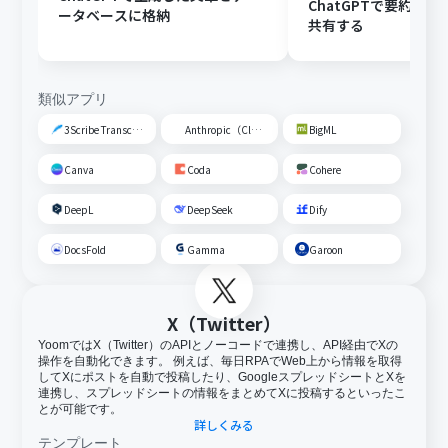
ChatGPTで要約し、G
ータベースに格納
共有する
類似アプリ
3Scribe Transcription
Anthropic（Claude）
BigML
Canva
Coda
Cohere
DeepL
DeepSeek
Dify
DocsFold
Gamma
Garoon
X（Twitter）
YoomではX（Twitter）のAPIとノーコードで連携し、API経由でXの
操作を自動化できます。 例えば、毎日RPAでWeb上から情報を取得
してXにポストを自動で投稿したり、GoogleスプレッドシートとXを
連携し、スプレッドシートの情報をまとめてXに投稿するといったこ
とが可能です。
詳しくみる
テンプレート