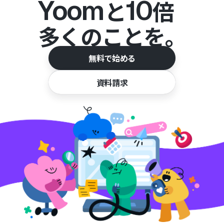
Yoom
10
と
倍
多くのことを。
無料で始める
資料請求