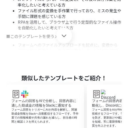
率化したいと考えている方
ファイル形式の変換を手作業で行っており、ミスの発生や
手間に課題を感じている方
RPAを活用して、ブラウザ上で行う定型的なファイル操作
を自動化したいと考えている方
■このテンプレートを使うメリット
フォームへのファイルアップロードを起点に、変換から
保存までを自動化し、手作業に費やしていた時間を短縮
できます
手動でのファイル変換やアップロード作業が不要になる
ため、変換ミスや保存漏れといったヒューマンエラーの
防止に繋がります
類似したテンプレートをご紹介！
■フローボットの流れ
はじめに、OneDriveをYoomと連携します
次に、トリガーでフォームトリガーを選択し、「ファイル
フォームの回答をAIで分析し、回答内容に
フォームの回答内容を元
アップロードフォーム」を設定します
適した助成金の情報をSlackに通知する
動化し、Discordに
次に、オペレーションでRPA機能の「ブラウザを操作す
フォーム回答をトリガーにAIが内容を解析し、関連
フォーム回答をAIがFAQ形式
る」アクションを設定し、アップロードされたJFIFファイ
助成金情報をSlackへ自動配信するフローです。手作
投稿するフローです。手作業
業での情報検索や共有の漏れを減らし、担当者の時
を防ぎ、更新抜けや確認の
ルをPDFに変換するブラウザ操作を記録します
間と確認ミスを抑えられます。
を短縮。常に最新情報をチ
最後に、オペレーションでOneDriveの「ファイルをアッ
質を向上させます。