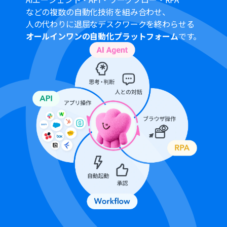
ーボットのオペレーションはエラーとなりますので、ご注
などの複数の自動化技術を組み合わせ、
意ください。
人の代わりに退屈なデスクワークを終わらせる
サクセスプランなどの有料プランは、2週間の無料トライ
オールインワンの自動化プラットフォーム
です。
アルを行うことが可能です。無料トライアル中には制限対
象のアプリやブラウザを操作するオペレーションを使用
することができます。
ブラウザを操作するオペレーションの設定方法は以下を
ご参照ください。
https://intercom.help/yoom/ja/articles/9099691