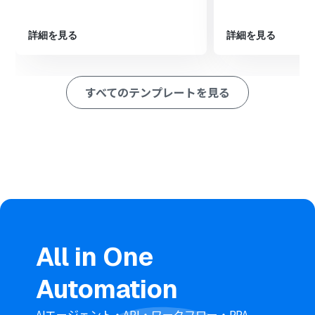
プロード」アクションを設定し、変換されたPDFファイル
を指定のフォルダに格納します
詳細を見る
詳細を見る
※「トリガー」：フロー起動のきっかけとなるアクション、「オ
ペレーション」：トリガー起動後、フロー内で処理を行うアク
ション
すべてのテンプレートを見る
■このワークフローのカスタムポイント
フォームトリガーで設定するフォームのタイトルや質問内
容は、実際の業務に合わせて任意で編集が可能です
OneDriveへのファイルアップロード先として、任意のド
ライブIDや格納したいフォルダのアイテムIDをそれぞれ設
定してください
■注意事項
OneDriveとYoomを連携してください。
Microsoft365（旧Office365）には、家庭向けプランと一
般法人向けプラン（Microsoft365 Business）があり、一
All in One
般法人向けプランに加入していない場合には認証に失敗
する可能性があります。
Automation
ブラウザを操作するオペレーションはサクセスプランで
のみご利用いただける機能となっております。フリープラ
ン・ミニプラン・チームプランの場合は設定しているフロ
AIエージェント・API・ワークフロー・RPA