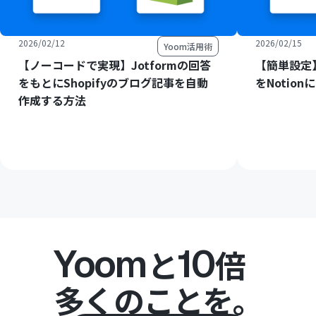
2026/02/12
2026/02/15
Yoom活用術
【ノーコードで実現】Jotformの回答
【簡単設定】C
をもとにShopifyのブログ記事を自動
をNotio
作成する方法
Yoom
10
と
倍
多くのことを。