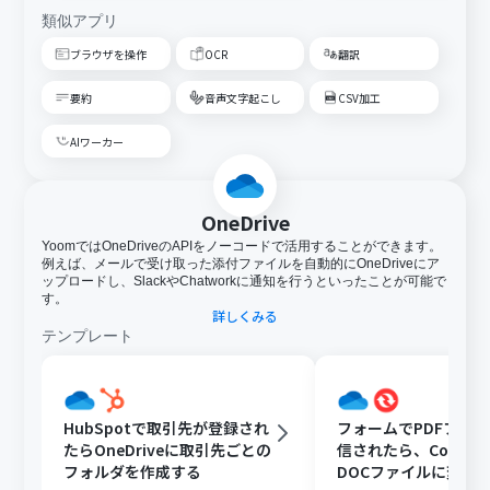
類似アプリ
ブラウザを操作
OCR
翻訳
要約
音声文字起こし
CSV加工
AIワーカー
OneDrive
YoomではOneDriveのAPIをノーコードで活用することができます。
例えば、メールで受け取った添付ファイルを自動的にOneDriveにア
ップロードし、SlackやChatworkに通知を行うといったことが可能で
す。
詳しくみる
テンプレート
HubSpotで取引先が登録され
フォームでPDFファ
たらOneDriveに取引先ごとの
信されたら、Convert
フォルダを作成する
DOCファイルに変換