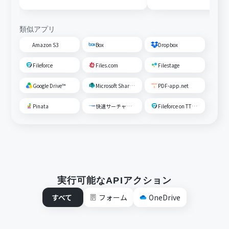
OneDriveに格納する
類似アプリ
Amazon S3
Box
Dropbox
Fileforce
Files.com
Filestage
Google Drive™
Microsoft SharePoint
PDF-app.net
Pinata
快速サーチャーGX
Fileforce on TTS Cloud
実行可能なAPIアクション
すべて
フォーム
OneDrive