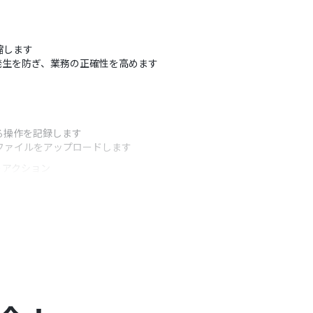
縮します
発生を防ぎ、業務の正確性を高めます
る操作を記録します
3ファイルをアップロードします
うアクション
を設定してください
してください
ン・ミニプラン・チームプランの場合は設定してい