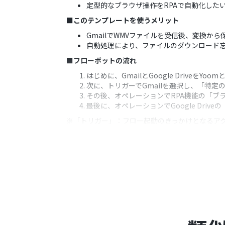
定型的なブラウザ操作をRPAで自動化した
■このテンプレートを使うメリット
GmailでWMVファイルを受信後、変換
自動処理により、ファイルのダウンロード
■フローボットの流れ
はじめに、GmailとGoogle DriveをYoo
次に、トリガーでGmailを選択し、「特
その後、オペレーションでRPA機能の「ブ
最後に、オペレーションでGoogle Dr
※「トリガー」：フロー起動のきっかけとなるア
■このワークフローのカスタムポイント
Gmailのトリガー設定では、どのラベル
Google Driveのファイルアップロー
■注意事項
Gmail、Google DriveのそれぞれとYo
トリガーは5分、10分、15分、30分、6
プランによって最短の起動間隔が異なりま
ブラウザを操作するオペレーションはサク