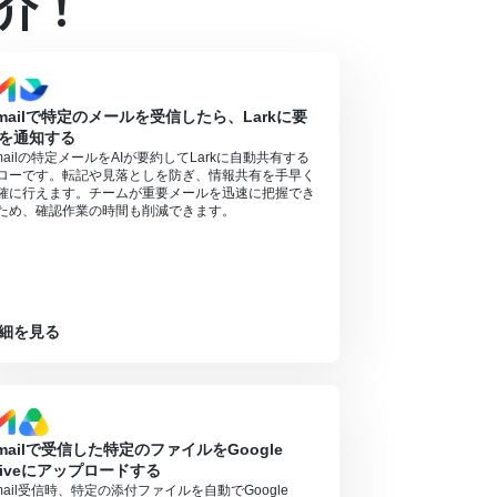
介！
象のアプリやブラウザを操作するオペレーション
mailで特定のメールを受信したら、Larkに要
を通知する
mailの特定メールをAIが要約してLarkに自動共有する
ローです。転記や見落としを防ぎ、情報共有を手早く
確に行えます。チームが重要メールを迅速に把握でき
ため、確認作業の時間も削減できます。
細を見る
mailで受信した特定のファイルをGoogle
riveにアップロードする
mail受信時、特定の添付ファイルを自動でGoogle