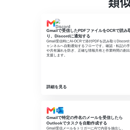
類
るフローボットのオペレーションはエラー
サクセスプランなどの有料プランは、2週
を使用することができます。
ブラウザを操作するオペレーションの設定
https://intercom.help/yoom/ja/articles/
Gmailで受信したPDFファイルをOCRで読み
り、Discordに通知する
Gmail受信時にAI-OCRで添付PDFを読み取りDiscord
ャンネルへ自動通知するフローです。確認・転記の手
や共有漏れを防ぎ、正確な情報共有と作業時間の創出
支援します。
詳細を見る
Gmailで特定の件名のメールを受信したら
Outlookでタスクを自動作成する
Gmail受信メールをトリガーにAIで内容を抽出し、