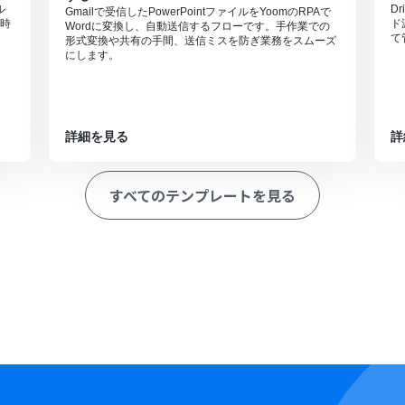
ル
D
Gmailで受信したPowerPointファイルをYoomのRPAで
時
ド
Wordに変換し、自動送信するフローです。手作業での
て
形式変換や共有の手間、送信ミスを防ぎ業務をスムーズ
にします。
詳細を見る
詳
すべてのテンプレートを見る