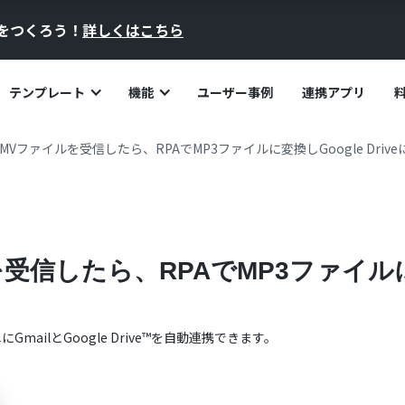
員をつくろう！
詳しくはこちら
テンプレート
機能
ユーザー事例
連携アプリ
でWMVファイルを受信したら、RPAでMP3ファイルに変換しGoogle Dri
受信したら、RPAでMP3ファイルに変換
単に
Gmail
と
Google Drive™
を自動連携できます。