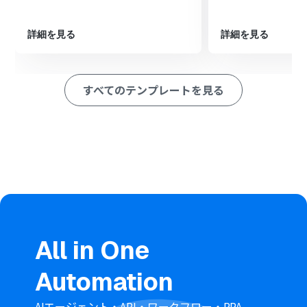
Googleカレンダーの「予定を作成」アクションを設定
し、抽出したテキストを基に予定を登録します
詳細を見る
詳細を見る
最後に、Freshsalesの「ノートの新規作成」アクション
で、カレンダーに予定を登録した旨を記録します
■このワークフローのカスタムポイント
すべてのテンプレートを見る
オペレーションのAI機能「テキスト抽出」では、
Freshsalesの取引情報から、予定の件名や説明文として
使用したい項目を任意に設定してください
Googleカレンダーに予定を作成するアクションでは、件
名、開始・終了日時、説明などの各項目に、事前のアクシ
ョンで取得した値や固定のテキストを自由にマッピング
して設定を行ってください
※「トリガー」：フロー起動のきっかけとなるアクション、「オ
ペレーション」：トリガー起動後、フロー内で処理を行うアク
ション
■注意事項
All in One
Freshsales、GoogleカレンダーのそれぞれとYoomを連
携してください。
Automation
分岐はパーソナルプラン以上のプランでご利用いただけ
る機能（オペレーション）となっております。フリープラ
ンの場合は設定しているフローボットのオペレーション
AIエージェント・API・ワークフロー・RPA