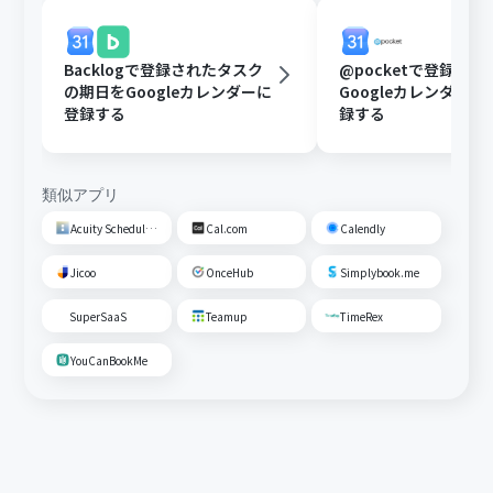
Backlogで登録されたタスク
@pocketで登録さ
の期日をGoogleカレンダーに
Googleカレンダー
登録する
録する
類似アプリ
Acuity Scheduling
Cal.com
Calendly
Jicoo
OnceHub
Simplybook.me
SuperSaaS
Teamup
TimeRex
YouCanBookMe