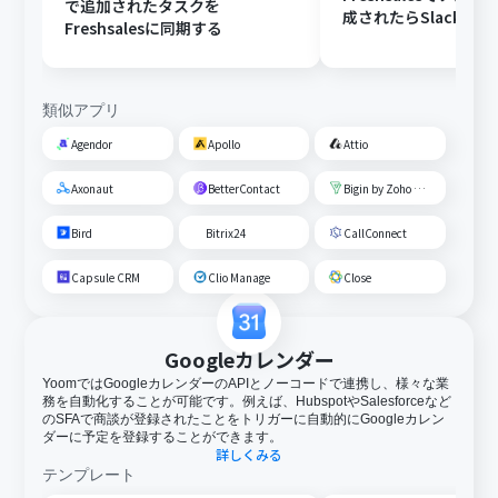
で追加されたタスクを
成されたらSlackに
Freshsalesに同期する
類似アプリ
Agendor
Apollo
Attio
Axonaut
BetterContact
Bigin by Zoho CRM
Bird
Bitrix24
CallConnect
Capsule CRM
Clio Manage
Close
Googleカレンダー
YoomではGoogleカレンダーのAPIとノーコードで連携し、様々な業
務を自動化することが可能です。例えば、HubspotやSalesforceなど
のSFAで商談が登録されたことをトリガーに自動的にGoogleカレン
ダーに予定を登録することができます。
詳しくみる
テンプレート