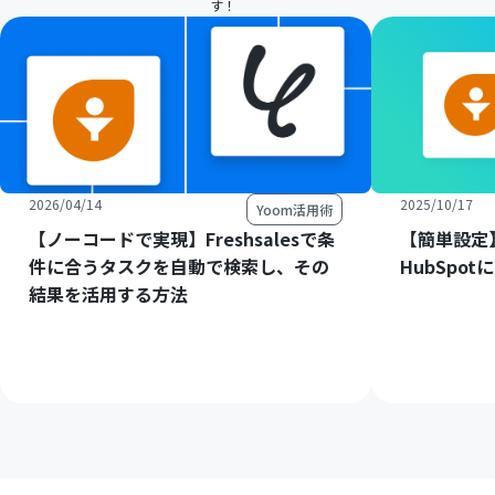
す！
2026/04/14
2025/10/17
Yoom活用術
【ノーコードで実現】Freshsalesで条
【簡単設定】
件に合うタスクを自動で検索し、その
HubSpo
結果を活用する方法