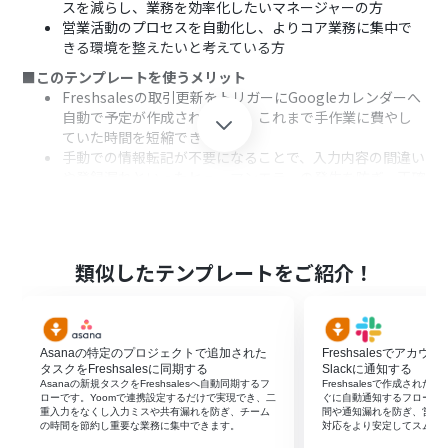
スを減らし、業務を効率化したいマネージャーの方
営業活動のプロセスを自動化し、よりコア業務に集中で
きる環境を整えたいと考えている方
■このテンプレートを使うメリット
Freshsalesの取引更新をトリガーにGoogleカレンダーへ
自動で予定が作成されるため、これまで手作業に費やし
ていた時間を短縮できます
手動での情報転記が不要になることで、入力内容の間違い
や登録漏れといったヒューマンエラーの発生を防ぎ、正確
なスケジュール管理が可能になります
■フローボットの流れ
はじめに、FreshsalesとGoogleカレンダーをYoomと連
携します
類似したテンプレートをご紹介！
次に、トリガーでFreshsalesを選択し、「取引が更新さ
れたら」というアクションを設定し、特定のステージに更
新された際にフローが起動するようにします
オペレーションで、更新された取引の詳細情報を
Asanaの特定のプロジェクトで追加された
Freshsalesでアカ
Freshsalesから取得します
タスクをFreshsalesに同期する
Slackに通知する
次に、分岐機能を設定し、取得した情報をもとに後続の
Asanaの新規タスクをFreshsalesへ自動同期するフ
Freshsalesで作成された
ローです。Yoomで連携設定するだけで実現でき、二
ぐに自動通知するフローで
処理を条件に応じて分岐させます
重入力をなくし入力ミスや共有漏れを防ぎ、チーム
間や通知漏れを防ぎ、営業
AI機能を活用して、取引情報から予定作成に必要なテキス
の時間を節約し重要な業務に集中できます。
対応をより安定してスムー
トを抽出します