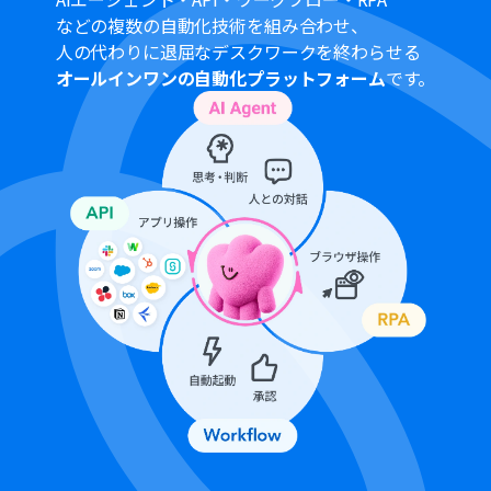
はエラーとなりますので、ご注意ください。
などの複数の自動化技術を組み合わせ、
パーソナルプランなどの有料プランは、2週間の無料トラ
人の代わりに退屈なデスクワークを終わらせる
イアルを行うことが可能です。無料トライアル中には制限
オールインワンの自動化プラットフォーム
です。
対象のアプリや機能（オペレーション）を使用すること
ができます。詳しくは、
料金プラン
のページをご参照くだ
さい。
Freshsalesはミニプラン以上でご利用いただけるアプリ
となっております。フリープラン・パーソナルプランの場
合は設定しているフローボットのオペレーションやデー
タコネクトはエラーとなりますので、ご注意ください。
ミニプラン・チームプラン・サクセスプランなどの有料プ
ランは、2週間の無料トライアルを行うことが可能です。
無料トライアル中には制限対象のアプリを使用すること
ができます。 詳しくは、
料金プラン
のページをご参照く
ださい。