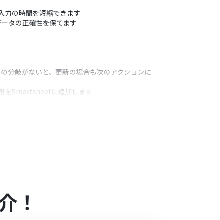
タ入力の時間を短縮できます
データの正確性を保てます
この分岐がないと、更新の場合も次のアクションに
Smartsheetに追加します
うアクション
追加するかを任意でマッピングしてください
介！