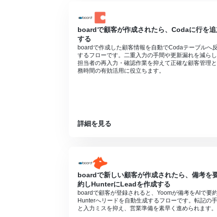
boardで顧客が作成されたら、Codaに行を追
する
boardで作成した顧客情報を自動でCodaテーブルへ
するフローです。二重入力の手間や更新漏れを減らし
担当者の再入力・確認作業を抑えて正確な顧客管理と
務時間の有効活用に役立ちます。
詳細を見る
boardで新しい顧客が作成されたら、備考を
約しHunterにLeadを作成する
boardで顧客が登録されると、Yoomが備考をAIで要
Hunterへリードを自動生成するフローです。転記の
と入力ミスを抑え、営業準備を素早く進められます。