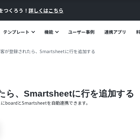
員をつくろう！
詳しくはこちら
テンプレート
機能
ユーザー事例
連携アプリ
で顧客が登録されたら、Smartsheetに行を追加する
たら、Smartsheetに行を追加する
単に
board
と
Smartsheet
を自動連携できます。