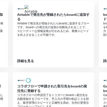
加
Airtableで発注先が登録されたらboardに追加す
b
る
ド
反映
Airtableで発注先が登録されたらboardに追加するフロー
b
、
です。boardへの発注先の追加が自動化されることで、
を
業
スピーディーな情報反映が行われるため、業務スピード
力
を向上させることが可能です。
担
詳細を見る
詳
要
コラボフローで申請された取引先をboardの発
G
注先に登録する
b
約し
コラボフローの申請完了をトリガーにboardへ発注先を
G
手間
自動登録するフローです。手入力の手間や転記ミスを抑
ロ
え、販売管理のスピードと正確性を高め、社内の受発注
ス
フローをシンプルにします。
有