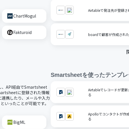
Airtableで発注先が登録
ChartMogul
Fakturoid
boardで顧客が作成され
Smartsheet
を使ったテンプレ
、API経由でSmartsheet
Airtableでレコードが更
rtsheetに登録された情報
る
サービスに連携したり、メールや入力
するといったことが可能です。
Apolloでコンタクトが作成
る
BigML