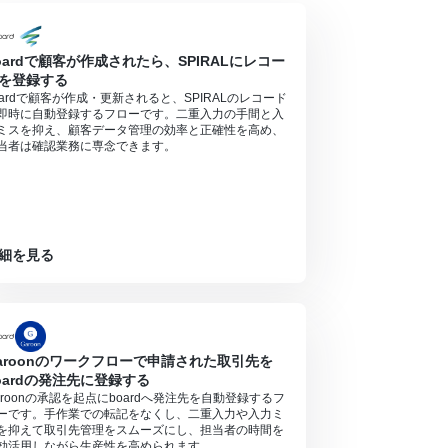
oardで顧客が作成されたら、SPIRALにレコー
を登録する
oardで顧客が作成・更新されると、SPIRALのレコード
即時に自動登録するフローです。二重入力の手間と入
ミスを抑え、顧客データ管理の効率と正確性を高め、
当者は確認業務に専念できます。
細を見る
aroonのワークフローで申請された取引先を
oardの発注先に登録する
aroonの承認を起点にboardへ発注先を自動登録するフ
ーです。手作業での転記をなくし、二重入力や入力ミ
を抑えて取引先管理をスムーズにし、担当者の時間を
効活用しながら生産性を高められます。