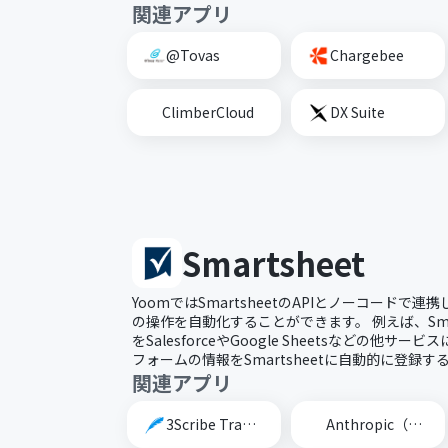
関連アプリ
@Tovas
Chargebee
ClimberCloud
DX Suite
Smartsheet
YoomではSmartsheetのAPIとノーコードで連携し
の操作を自動化することができます。 例えば、Sma
をSalesforceやGoogle Sheetsなどの他
フォームの情報をSmartsheetに自動的に登録
関連アプリ
3Scribe Transcription
Anthropic（Claude）