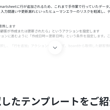
Smartsheetに行が追加されるため、これまで手作業で行っていたデー
、入力間違いや更新漏れといったヒューマンエラーのリスクを軽減し、
mと連携します
しい顧客が作成または更新されたら」というアクションを設定します
ションに進むように「作成日時＝更新日時」という条件を設定します。
選択し、「行を追加」アクションを設定して、boardから取得した顧客情報を
クション、「オペレーション」：トリガー起動後、フロー内で処理を行
ンでは、会社名や担当者名など、boardから取得したどの情報をどの列に
mを連携してください。
0分の間隔で起動間隔を選択できます。
すので、ご注意ください。
似したテンプレートをご紹
参照ください。