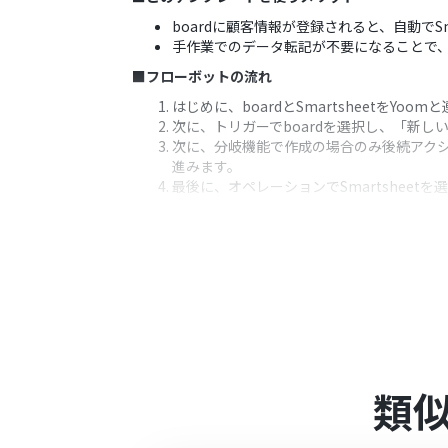
boardに顧客情報が登録されると、自動で
手作業でのデータ転記が不要になることで
■フローボットの流れ
はじめに、boardとSmartsheetをYoo
次に、トリガーでboardを選択し、「新
次に、分岐機能で作成の場合のみ後続アク
進みます。
最後に、オペレーションでSmartsheetを
※「トリガー」：フロー起動のきっかけとなるア
■このワークフローのカスタムポイント
Smartsheetに行を追加するアクショ
■注意事項
boardとSmartsheetのそれぞれとYoo
トリガーは5分、10分、15分、30分、6
プランによって最短の起動間隔が異なりま
類
boardのマイアプリ連携方法は
こちら
をご