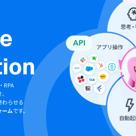
ne
ion
・RPA
せ、
終わらせる
ォーム
です。