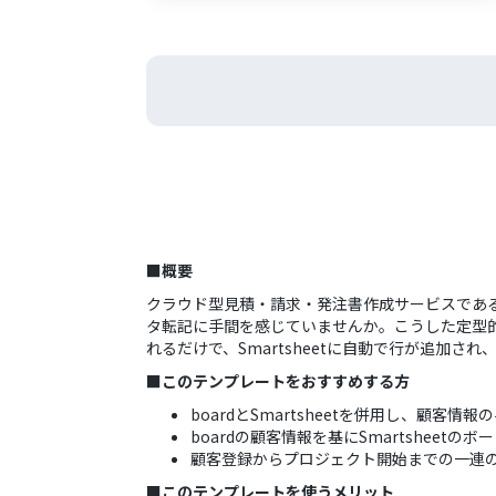
■概要
クラウド型見積・請求・発注書作成サービスであるb
タ転記に手間を感じていませんか。こうした定型的
れるだけで、Smartsheetに自動で行が追加
■このテンプレートをおすすめする方
boardとSmartsheetを併用し、顧客
boardの顧客情報を基にSmartsheet
顧客登録からプロジェクト開始までの一連
■このテンプレートを使うメリット