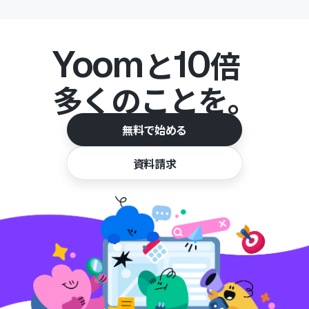
Yoom
10
と
倍
多くのことを。
無料で始める
資料請求