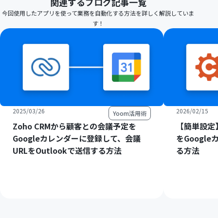
関連するブログ記事一覧
今回使用したアプリを使って業務を自動化する方法を詳しく解説していま
す！
2025/03/26
2026/02/15
Yoom活用術
Zoho CRMから顧客との会議予定を
【簡単設定】C
Googleカレンダーに登録して、会議
をGoogl
URLをOutlookで送信する方法
る方法