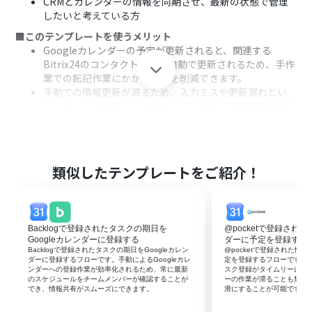
CRMとカレンダーの情報を同期させ、最新の状態で管理
したいと考えている方
■このテンプレートを使うメリット
Googleカレンダーの予定が更新されると、関連する
Bitrix24のコンタクト情報が自動で更新されるため、手作
業での転記作業にかかる時間を削減できます。
手動での情報更新が減るため、入力ミスや更新漏れとい
ったヒューマンエラーを防ぎ、データの正確性を維持する
ことに繋がります。
■フローボットの流れ
はじめに、Bitrix24とGoogleカレンダーをYoomと連携
します。
類似したテンプレートをご紹介！
次に、トリガーでGoogleカレンダーを選択し、「予定が
更新されたら」というアクションを設定します。
次に、オペレーションでBitrix24の「Search Contact」
アクションを設定し、更新された予定の情報をもとに、該
Backlogで登録されたタスクの期日を
@pocketで登録された
当するコンタクトを検索します。
Googleカレンダーに登録する
ダーに予定を登録する
最後に、オペレーションでBitrix24の「Update
Backlogで登録されたタスクの期日をGoogleカレン
@pocketで登録された情報
ダーに登録するフローです。手動によるGoogleカレ
定を登録するフローです。G
Contact」アクションを設定し、検索でヒットしたコンタ
ンダーへの登録作業が効率化されるため、常に最新
スク登録がタイムリーにな
クトの情報を更新します。
のスケジュールをチームメンバーが確認することが
ーの作業が滞ることも無く
でき、情報共有がスムーズにできます。
滑にすることが可能です。
※「トリガー」：フロー起動のきっかけとなるアクション、「オ