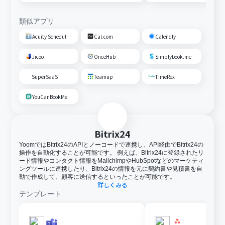
類似アプリ
Acuity Scheduling
Cal.com
Calendly
Jicoo
OnceHub
Simplybook.me
SuperSaaS
Teamup
TimeRex
YouCanBookMe
Bitrix24
YoomではBitrix24のAPIとノーコードで連携し、API経由でBitrix24の
操作を自動化することが可能です。 例えば、Bitrix24に登録されたリ
ード情報やコンタクト情報をMailchimpやHubSpotなどのマーケティ
ングツールに連携したり、Bitrix24の情報を元に契約書や見積書を自
動で作成して、顧客に送信するといったことが可能です。
詳しくみる
テンプレート