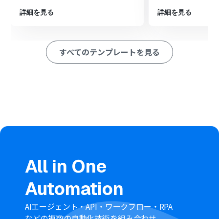
ペレーション」：トリガー起動後、フロー内で処理を行うアク
ション
詳細を見る
詳細を見る
■このワークフローのカスタムポイント
Bitrix24でコンタクトを検索する際に、Googleカレンダ
ーの予定情報からどの値（ゲストのメールアドレスな
すべてのテンプレートを見る
ど）を検索キーとして使用するかを任意で設定してくだ
さい。
Bitrix24のコンタクト情報を更新する際に、Googleカレ
ンダーのどの情報（予定のタイトルや説明など）を、
Bitrix24のどの項目に反映させるかを任意で設定してくだ
さい。
■注意事項
Googleカレンダー、Bitrix24のそれぞれとYoomを連携
してください。
トリガーは5分、10分、15分、30分、60分の間隔で起動
間隔を選択できます。
All in One
プランによって最短の起動間隔が異なりますので、ご注意
ください。
Automation
Bitrix24のアウトプットはJSONPathから取得可能です。
取得方法は「
『取得する値』を追加する方法
」をご参照
ください。
AIエージェント・API・ワークフロー・RPA
などの複数の自動化技術を組み合わせ、