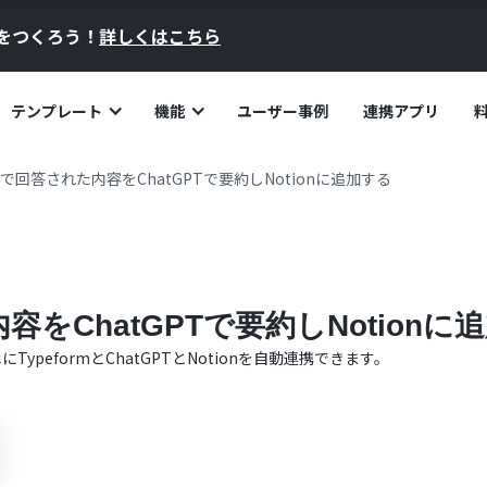
員をつくろう！
詳しくはこちら
テンプレート
機能
ユーザー事例
連携アプリ
rmで回答された内容をChatGPTで要約しNotionに追加する
内容をChatGPTで要約しNotionに
単に
Typeform
と
ChatGPT
と
Notion
を自動連携できます。