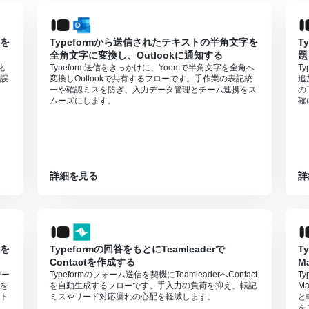
トを
Typeformから送信されたテキストの半角文字を
T
全角文字に変換し、Outlookに通知する
題
化
Typeform送信をきっかけに、Yoomで半角文字を全角へ
T
誤
変換しOutlookで共有するフローです。手作業の表記統
追
一や確認ミスを防ぎ、入力データ管理とチーム連携をス
の
ムーズにします。
確
詳細を見る
詳
容を
Typeformの回答をもとにTeamleaderで
T
Contactを作成する
M
デー
Typeformのフォーム送信を契機にTeamleaderへContact
T
を
を自動生成するフローです。手入力の負荷を抑え、転記
M
ト
ミスやリード対応漏れの心配を軽減します。
と
を