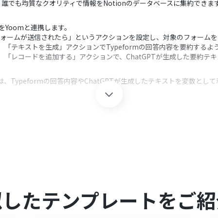
誰でも均質なクオリティで情報をNotionのデータベースに集約できま
onをYoomと連携します。
、「フォームが送信されたら」というアクションを設定し、対象のフォーム
し、「テキストを生成」アクションでTypeformの回答内容を要約する
し、「レコードを追加する」アクションで、ChatGPTが生成した要約
は、Typeformの回答内容やChatGPTが生成したテキストを変数
クション、「オペレーション」：トリガー起動後、フロー内で処理を行
れぞれとYoomを連携してください。
『取得する値』を追加する方法
」をご参照ください。
実行するには、OpenAIのAPI有料プランの契約が必要です。（APIが使用
確認ください。
有料で提供しており、API疎通時のトークンにより従量課金される仕組みとな
ご注意ください。
似したテンプレートをご紹