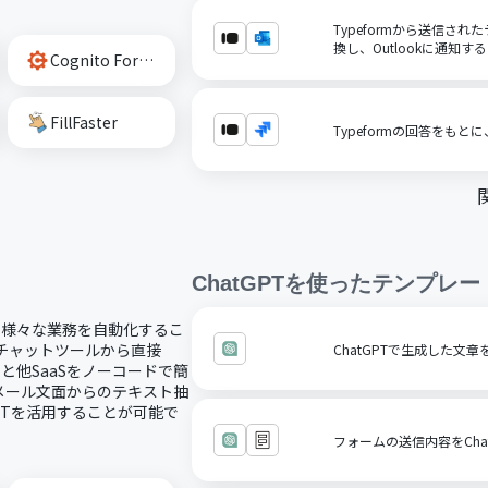
Typeformから送信さ
換し、Outlookに通知する
Cognito Forms
FillFaster
Typeformの回答をもとに、
ChatGPT
を使ったテンプレー
し、様々な業務を自動化するこ
どのチャットツールから直接
ChatGPTで生成した文
Tと他SaaSをノーコードで簡
メール文面からのテキスト抽
PTを活用することが可能で
フォームの送信内容をChat