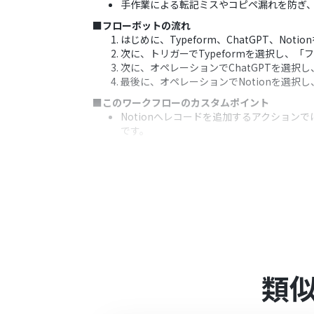
手作業による転記ミスやコピペ漏れを防ぎ、
■フローボットの流れ
はじめに、Typeform、ChatGPT、Noti
次に、トリガーでTypeformを選択し
次に、オペレーションでChatGPTを選択
最後に、オペレーションでNotionを選択
■このワークフローのカスタムポイント
Notionへレコードを追加するアクションで
です。
※「トリガー」：フロー起動のきっかけとなるア
■注意事項
Typeform、ChatGPT、Notionのそ
Typeformの回答内容を取得する方法は「
ChatGPT（OpenAI）のアクションを
詳しくはOpenAIの「
API料金
」ページをご
ChatGPTのAPI利用はOpenAI社が
る状況でない場合エラーが発生しますので
類