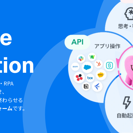
ne
ion
・RPA
せ、
終わらせる
ォーム
です。