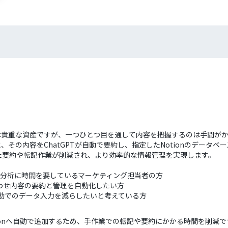
回答は貴重な資産ですが、一つひとつ目を通して内容を把握するのは手間が
、その内容をChatGPTが自動で要約し、指定したNotionのデータベース
た要約や転記作業が削減され、より効率的な情報管理を実現します。
トの分析に時間を要しているマーケティング担当者の方
問い合わせ内容の要約と管理を自動化したい方
手動でのデータ入力を減らしたいと考えている方
しNotionへ自動で追加するため、手作業での転記や要約にかかる時間を削減