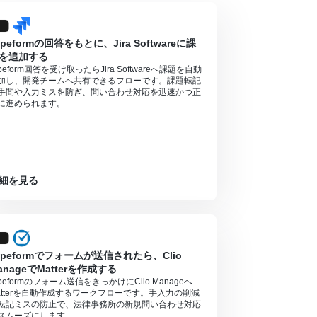
ypeformの回答をもとに、Jira Softwareに課
を追加する
ypeform回答を受け取ったらJira Softwareへ課題を自動
加し、開発チームへ共有できるフローです。課題転記
手間や入力ミスを防ぎ、問い合わせ対応を迅速かつ正
に進められます。
細を見る
ypeformでフォームが送信されたら、Clio
anageでMatterを作成する
ypeformのフォーム送信をきっかけにClio Manageへ
atterを自動作成するワークフローです。手入力の削減
転記ミスの防止で、法律事務所の新規問い合わせ対応
スムーズにします。