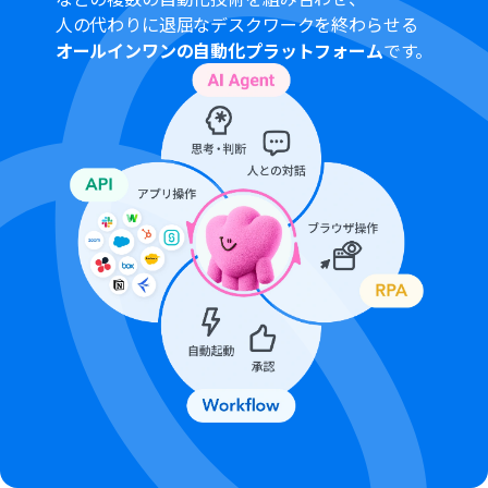
ミニプランなどの有料プランは、2週間の無料トライアル
人の代わりに退屈なデスクワークを終わらせる
を行うことが可能です。無料トライアル中には制限対象の
オールインワンの自動化プラットフォーム
です。
アプリや機能（オペレーション）を使用することができ
ます。