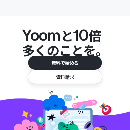
Yoom
10
と
倍
多くのことを。
無料で始める
資料請求