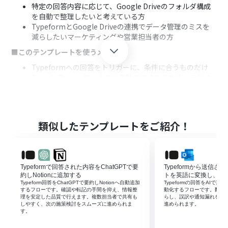
特定の回答内容に応じて、Google Driveのフォルダ構成
を自動で整理したいと考えている方
TypeformとGoogle Driveの連携でデータ管理のミスを
減らしたいマーケティングや営業担当者の方
■このテンプレートを使うメリット
Typeformへの回答をトリガーに、条件に合うものだけ
Google Driveへフォルダが自動作成されるため、これま
で手作業に費やしていた時間を短縮することができます。
手作業による条件の見落としやフォルダの作成漏れとい
ったヒューマンエラーのリスクを軽減し、正確なデータ
管理を実現します。
類似したテンプレートをご紹介！
■フローボットの流れ
はじめに、TypeformとGoogle DriveをYoomと連携しま
す。
Typeformで回答された内容をChatGPTで要
Typeformから送信
次に、トリガーでTypeformを選択し、「フォームが送信
約しNotionに追加する
トを英語に変換し、Out
されたら」というアクションを設定します。
Typeform回答をChatGPTで要約しNotionへ自動追加
Typeformの回答をAIで英訳
次に、オペレーションで分岐機能を設定し、特定の回答
するフローです。確認や転記の手間を抑え、情報整
動化するフローです。翻訳
理を安定した品質で行えます。複数担当者で共有も
らし、誤訳や通知漏れを防
内容を条件に処理を分岐させます。
しやすく、次の施策検討をスムーズに進められま
進められます。
最後に、条件に合致した場合のオペレーションとして、
す。
Google Driveの「フォルダを作成する」アクションを設