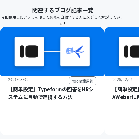
関連するブログ記事一覧
今回使用したアプリを使って業務を自動化する方法を詳しく解説していま
す！
2026/03/02
2026/02/05
Yoom活用術
【簡単設定】Typeformの回答をHRシ
【簡単設定】
ステムに自動で連携する方法
AWeber