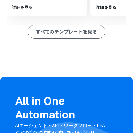
定します。
詳細を見る
詳細を見る
※「トリガー」：フロー起動のきっかけとなるアクション、「オ
ペレーション」：トリガー起動後、フロー内で処理を行うアク
ション
すべてのテンプレートを見る
■このワークフローのカスタムポイント
分岐機能では、Typeformのどの質問の、どのような回答
を条件にフォルダを作成するかを任意で設定してくださ
い。
Google Driveでフォルダを作成するアクションでは、作
成するフォルダの名称や、どのフォルダ内に格納するか
を任意で設定してください。
■注意事項
TypeformとGoogle DriveのそれぞれとYoomを連携して
ください。
All in One
Typeformで回答内容を取得する方法は
こちら
を参照して
ください。
Automation
分岐はミニプラン以上のプランでご利用いただける機能
（オペレーション）となっております。フリープランの場
合は設定しているフローボットのオペレーションはエラ
AIエージェント・API・ワークフロー・RPA
ーとなりますので、ご注意ください。
などの複数の自動化技術を組み合わせ、