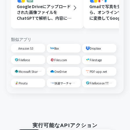
Google Driveにアップロード
Gmailで写真を受け
された画像ファイルを
ら、オンラインツール
ChatGPTで解析し、内容に応
に変換してGoogle Dr
じたフォルダに移動する
存する
類似アプリ
Amazon S3
Box
Dropbox
Fileforce
Files.com
Filestage
Microsoft SharePoint
OneDrive
PDF-app.net
Pinata
快速サーチャーGX
Fileforce on TTS Cloud
実行可能なAPIアクション