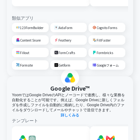
類似アプリ
123FormBuilder
AidaForm
Cognito Forms
Content Snare
Feathery
FillFaster
Fillout
FormCrafts
Formbricks
Formsite
Getform
Googleフォーム
Google Drive™
YoomではGoogle DriveのAPIとノーコードで連携し、様々な業務を
自動化することが可能です。例えば、Google Driveに新しくフォル
ダを作成しファイルを自動的に格納したり、Google Drive内のファ
イルをダウンロードしてメールやチャットで送信できます。
詳しくみる
テンプレート