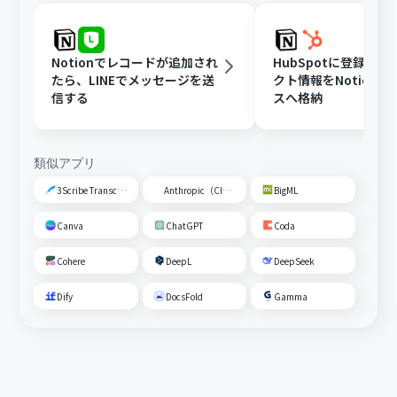
Notionでレコードが追加され
HubSpotに登録さ
たら、LINEでメッセージを送
クト情報をNotion
信する
スへ格納
類似アプリ
3Scribe Transcription
Anthropic（Claude）
BigML
Canva
ChatGPT
Coda
Cohere
DeepL
DeepSeek
Dify
DocsFold
Gamma