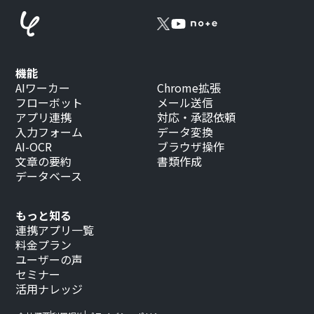
機能
AIワーカー
Chrome拡張
フローボット
メール送信
アプリ連携
対応・承認依頼
入力フォーム
データ変換
AI-OCR
ブラウザ操作
文章の要約
書類作成
データベース
もっと知る
連携アプリ一覧
料金プラン
ユーザーの声
セミナー
活用ナレッジ