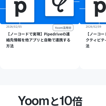
2026/02/05
2026/02/09
Yoom活用術
【ノーコードで実現】Pipedriveの連
【ノーコード
絡先情報を他アプリと自動で連携する
クティビテ
方法
法
Yoom
10
と
倍