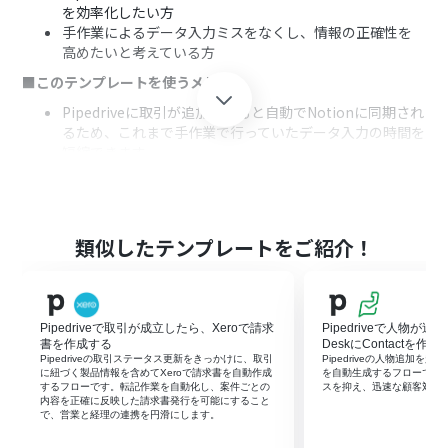
を効率化したい方
手作業によるデータ入力ミスをなくし、情報の正確性を
高めたいと考えている方
■このテンプレートを使うメリット
Pipedriveに取引が追加されると自動でNotionに同期され
るため、これまで手作業で行っていたデータ入力の時間を
短縮できます。
手作業での転記が不要になるため、入力ミスや記載漏れ
といったヒューマンエラーを防ぎ、データ管理の正確性が
向上します。
■フローボットの流れ
類似したテンプレートをご紹介！
はじめに、PipedriveとNotionをYoomと連携します。
次に、トリガーでPipedriveを選択し、「取引が追加され
たら」というアクションを設定します。
Pipedriveで取引が成立したら、Xeroで請求
Pipedriveで人物が追
続いて、オペレーションでPipedriveの「人物情報を取
書を作成する
DeskにContactを作成
得」アクションを設定し、トリガーで取得した取引情報に
Pipedriveの取引ステータス更新をきっかけに、取引
Pipedriveの人物追加を起点にZ
紐づく人物データを取得します。
に紐づく製品情報を含めてXeroで請求書を自動作成
を自動生成するフローです
するフローです。転記作業を自動化し、案件ごとの
スを抑え、迅速な顧客対応
同様に、オペレーションでPipedriveの「組織情報を取
内容を正確に反映した請求書発行を可能にすること
得」アクションを設定し、取引情報に紐づく組織データを
で、営業と経理の連携を円滑にします。
取得します。