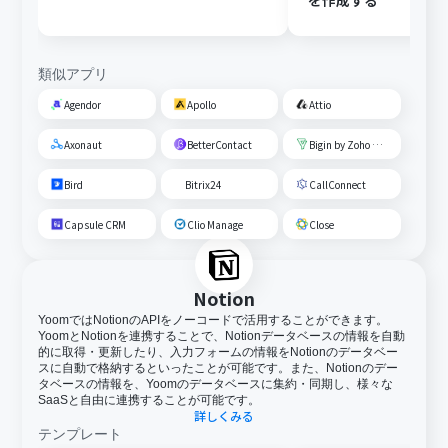
を作成する
類似アプリ
Agendor
Apollo
Attio
Axonaut
BetterContact
Bigin by Zoho CRM
Bird
Bitrix24
CallConnect
Capsule CRM
Clio Manage
Close
Notion
YoomではNotionのAPIをノーコードで活用することができます。
YoomとNotionを連携することで、Notionデータベースの情報を自動
的に取得・更新したり、入力フォームの情報をNotionのデータベー
スに自動で格納するといったことが可能です。また、Notionのデー
タベースの情報を、Yoomのデータベースに集約・同期し、様々な
SaaSと自由に連携することが可能です。
詳しくみる
テンプレート