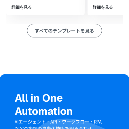
最後に、オペレーションでNotionの「レコードを追加す
る」アクションを設定し、前段で取得した各種情報を任意
詳細を見る
詳細を見る
の項目にマッピングします。
※「トリガー」：フロー起動のきっかけとなるアクション、「オ
ペレーション」：トリガー起動後、フロー内で処理を行うアク
すべてのテンプレートを見る
ション
■このワークフローのカスタムポイント
Notionにレコードを追加するオペレーションでは、連携
先となるデータベースのIDを任意で設定してください。
Notionの各項目に登録する内容は、固定のテキストを入
力するだけでなく、トリガーや前段のオペレーションで
取得した取引情報、人物情報、組織情報などを変数とし
て埋め込むことが可能です。
■注意事項
All in One
Pipedrive、NotionのそれぞれとYoomを連携してくださ
い。
Automation
AIエージェント・API・ワークフロー・RPA
などの複数の自動化技術を組み合わせ、