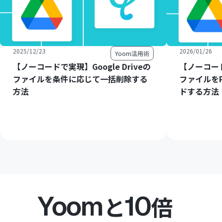
2025/12/23
2026/01/26
Yoom活用術
【ノーコードで実現】Google Driveの
【ノーコードで
ファイルを条件に応じて一括削除する
ファイルをP
方法
ドする方法
Yoom
10
と
倍