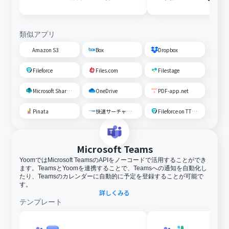
じたフォルダに移動する
存する
類似アプリ
Amazon S3
Box
Dropbox
Fileforce
Files.com
Filestage
Microsoft SharePoint
OneDrive
PDF-app.net
Pinata
快速サーチャーGX
Fileforce on TTS Cloud
Microsoft Teams
YoomではMicrosoft TeamsのAPIをノーコードで活用することができ
ます。TeamsとYoomを連携することで、Teamsへの通知を自動化し
たり、Teamsのカレンダーに自動的に予定を登録することが可能で
す。
詳しくみる
テンプレート