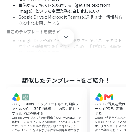
画像からテキストを取得する（get the text from
image）といった定型業務を自動化したい方
Google DriveとMicrosoft Teamsを連携させ、情報共有
の効率化を図りたい方
■このテンプレートを使うメリット
Google Driveへのアップロードをきっかけに、テキスト
抽出から通知までを自動で行うため、手作業による転記
の時間を削減できます。
システムが自動で処理を行うことで、手入力の際に起こり
やすい転記ミスや確認漏れといったヒューマンエラーの
防止に繋がります。
■フローボットの流れ
類似したテンプレートをご紹介！
はじめに、Google DriveとMicrosoft TeamsをYoomと
連携します。
次に、トリガーでGoogle Driveを選択し、「特定のフォ
Google Driveにアップロードされた画像フ
Gmailで写真を受け
ルダ内に新しくファイル・フォルダが作成されたら」と
ァイルをChatGPTで解析し、内容に応じた
ールでPDFに変換してGoo
いうアクションを設定します。
フォルダに移動する
する
続いて、オペレーションでGoogle Driveの「ファイルを
Google Driveに追加された画像をOCRとChatGPTで
Gmailで特定ラベルのメ
ダウンロードする」アクションを設定します。
解析し、内容別フォルダへ自動振り分けするフロー
を自動でPDF化しGoogle 
です。ファイル整理の手間や分類ミスを抑え、チー
す。ダウンロードやリネー
次に、オペレーションでOCR機能の「任意の画像やPDF
ムの管理ルールを保ちながら作業時間を短縮できま
管理の効率化とヒューマン