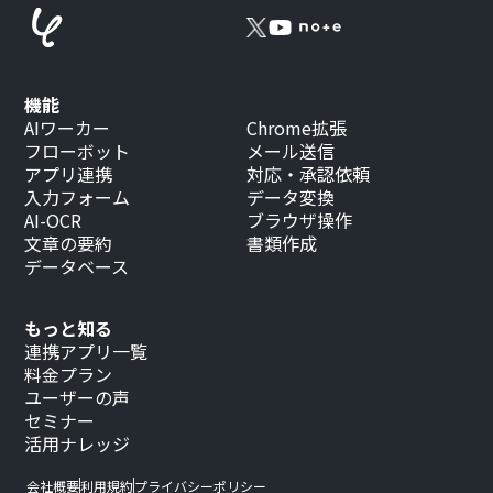
機能
AIワーカー
Chrome拡張
フローボット
メール送信
アプリ連携
対応・承認依頼
入力フォーム
データ変換
AI-OCR
ブラウザ操作
文章の要約
書類作成
データベース
もっと知る
連携アプリ一覧
料金プラン
ユーザーの声
セミナー
活用ナレッジ
会社概要
利用規約
プライバシーポリシー