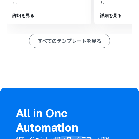
を読み取る」アクションを設定し、ダウンロードしたファ
す。
す。
イルを読み取ります。
最後に、オペレーションでMicrosoft Teamsの「チャネ
詳細を見る
詳細を見る
ルにメッセージを送る」アクションを設定し、OCRで抽
出したテキストを任意のチャネルに通知します。
■このワークフローのカスタムポイント
すべてのテンプレートを見る
OCR機能では、画像ファイルの中から特定の項目のみを
抽出するなど、読み取りたい範囲を任意で設定することが
可能です。
Microsoft Teamsへの通知設定では、通知先のチャネル
を任意で指定できます。また、通知するメッセージ本文
に、OCR機能で取得したテキスト情報（変数）を埋め込
むといったカスタマイズも可能です。
※「トリガー」：フロー起動のきっかけとなるアクション、「オ
ペレーション」：トリガー起動後、フロー内で処理を行うアク
ション
All in One
■
注意事項
Automation
Google Drive、Microsoft TeamsのそれぞれとYoomを
連携してください。
AIエージェント・API・ワークフロー・RPA