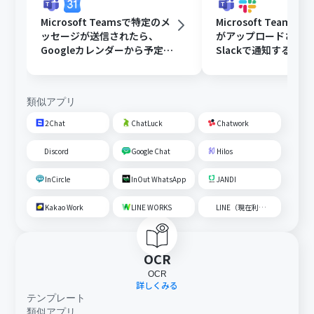
Microsoft Teamsで特定のメ
Microsoft Teams
ッセージが送信されたら、
がアップロードされ
Googleカレンダーから予定を
Slackで通知する
取得後、AIで営業リストを作
成して通知する
類似アプリ
2Chat
ChatLuck
Chatwork
Discord
Google Chat
Hilos
InCircle
InOut WhatsApp
JANDI
Kakao Work
LINE WORKS
LINE（現在利用不可）
OCR
OCR
詳しくみる
テンプレート
類似アプリ