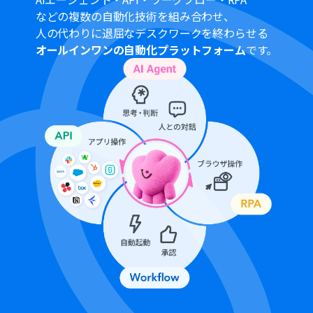
Microsoft365（旧Office365）には、家庭向けプランと一
などの複数の自動化技術を組み合わせ、
般法人向けプラン（Microsoft365 Business）があり、一
人の代わりに退屈なデスクワークを終わらせる
般法人向けプランに加入していない場合には認証に失敗
オールインワンの自動化プラットフォーム
です。
する可能性があります。
OCR_AIオペレーションはチームプラン・サクセスプラン
でのみご利用いただける機能となっております。フリープ
ラン・ミニプランの場合は設定しているフローボットの
オペレーションはエラーとなりますので、ご注意くださ
い。
チームプランやサクセスプランなどの有料プランは、2週
間の無料トライアルを行うことが可能です。無料トライア
ル中には制限対象のアプリを使用することができます。
トリガーは5分、10分、15分、30分、60分の間隔で起動
間隔を選択できます。
プランによって最短の起動間隔が異なりますので、ご注意
ください。
OCRデータは6,500文字以上のデータや文字が小さい場合
などは読み取れない場合があるので、ご注意ください。
ダウンロード可能なファイル容量は最大300MBまでで
す。アプリの仕様によっては300MB未満になる可能性が
あるので、ご注意ください。
トリガー、各オペレーションでの取り扱い可能なファイ