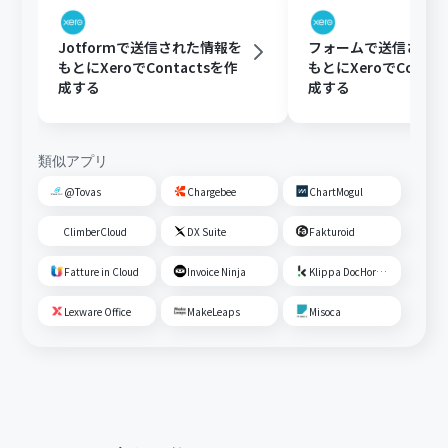
Jotformで送信された情報を
フォームで送信され
もとにXeroでContactsを作
もとにXeroでConta
成する
成する
類似アプリ
@Tovas
Chargebee
ChartMogul
ClimberCloud
DX Suite
Fakturoid
Fatture in Cloud
Invoice Ninja
Klippa DocHorizon
Lexware Office
MakeLeaps
Misoca