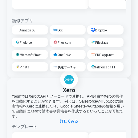
じたフォルダに移動する
存する
類似アプリ
Amazon S3
Box
Dropbox
Fileforce
Files.com
Filestage
Microsoft SharePoint
OneDrive
PDF-app.net
Pinata
快速サーチャーGX
Fileforce on TTS Cloud
Xero
YoomではXeroのAPIとノーコードで連携し、API経由でXeroの操作
を自動化することができます。 例えば、SalesforceやHubSpotの顧
客情報をXeroに連携したり、Google SheetsやAirtableの情報を用い
て自動的にXeroで請求書や見積書を作成するといったことが可能で
す。
詳しくみる
テンプレート