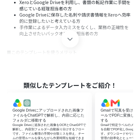
XeroとGoogle Driveを利用し、書類の転記作業に手間を
感じている経理担当者の方
Google Driveに保存した名刺や請求書情報をXeroへ効率
的に登録したいと考えている方
手作業によるデータ入力ミスをなくし、業務の正確性を
向上させたいバックオフィス担当者の方
■このテンプレートを使うメリット
Google Driveへのファイルアップロードを起点にXeroへ
の情報登録が自動化され、これまで手作業で行っていたデ
ータ入力時間を短縮できます
手作業によるデータ転記が不要になるため、入力間違い
類似したテンプレートをご紹介！
や記載漏れといったヒューマンエラーのリスクを軽減
し、データの正確性を保つことに繋がります
Google Driveにアップロードされた画像フ
Gmailで写真を受け
■フローボットの流れ
ァイルをChatGPTで解析し、内容に応じた
ールでPDFに変換してGoo
はじめに、Google DriveとXeroをYoomと連携します
フォルダに移動する
する
Google Driveに追加された画像をOCRとChatGPTで
Gmailで特定ラベルのメ
次に、トリガーでGoogle Driveを選択し、「新しくファ
解析し、内容別フォルダへ自動振り分けするフロー
を自動でPDF化しGoogle 
イル・フォルダが作成されたら」というアクションを設定
です。ファイル整理の手間や分類ミスを抑え、チー
す。ダウンロードやリネー
ムの管理ルールを保ちながら作業時間を短縮できま
管理の効率化とヒューマン
します