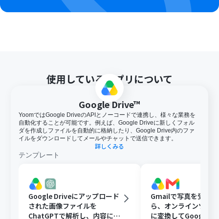
などは読み取れない場合があるので、ご注意ください。
ダウンロード可能なファイル容量は最大300MBまでで
す。アプリの仕様によっては300MB未満になる可能性が
あるので、ご注意ください。
トリガー、各オペレーションでの取り扱い可能なファイ
ル容量の詳細は
こちら
をご参照ください。
分岐はミニプラン以上のプランでご利用いただける機能
（オペレーション）となっております。フリープランの場
使用しているアプリについて
合は設定しているフローボットのオペレーションはエラ
ーとなりますので、ご注意ください。
ミニプランなどの有料プランは、2週間の無料トライアル
Google Drive™
を行うことが可能です。無料トライアル中には制限対象の
YoomではGoogle DriveのAPIとノーコードで連携し、様々な業務を
アプリや機能（オペレーション）を使用することができ
自動化することが可能です。例えば、Google Driveに新しくフォル
ます。
ダを作成しファイルを自動的に格納したり、Google Drive内のファ
イルをダウンロードしてメールやチャットで送信できます。
詳しくみる
テンプレート
Google Driveにアップロード
Gmailで写真を受け
された画像ファイルを
ら、オンラインツール
ChatGPTで解析し、内容に応
に変換してGoogle Dr