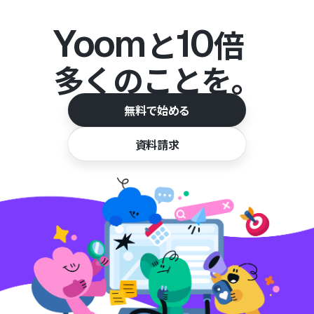
Yoom
10
と
倍
多くのことを。
無料で始める
資料請求