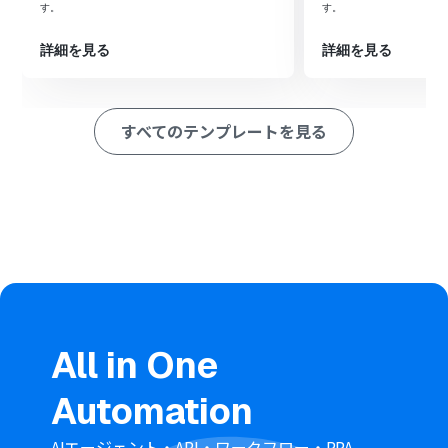
す。
す。
次に、オペレーションで分岐機能を設定し、特定の条件
に合致した場合のみ後続の処理に進むように設定します
詳細を見る
詳細を見る
次に、オペレーションでGoogle Driveの「ファイルをダ
ウンロードする」アクションを設定し、トリガーで検知し
たファイルをダウンロードします
次に、オペレーションでOCR機能の「OCRで文字を抽
すべてのテンプレートを見る
出」アクションを設定し、ダウンロードしたファイルから
文字情報を抽出します
最後に、オペレーションでXeroの「Create or Update
Contacts」アクションを設定し、抽出した情報をもとに
取引先情報を作成または更新します
※「トリガー」：フロー起動のきっかけとなるアクション、「オ
ペレーション」：トリガー起動後、フロー内で処理を行うアク
ション
■このワークフローのカスタムポイント
All in One
分岐機能では、ファイル名やファイル形式など、任意の条
件を設定できます。例えば、「ファイル名に『請求書』が
Automation
含まれる場合のみ処理を実行する」といった設定が可能
です
AIエージェント・API・ワークフロー・RPA