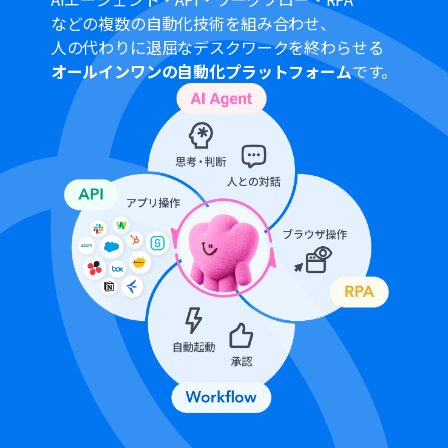
Xeroで取引先情報を作成・更新するアクションでは、対
などの複数の自動化技術を組み合わせ、
象としたいXeroアカウントのTenant IDを任意で設定して
ください
人の代わりに退屈なデスクワークを終わらせる
オールインワンの自動化プラットフォーム
です。
■
注意事項
Google Drive、XeroのそれぞれとYoomを連携してくだ
さい。
トリガーは5分、10分、15分、30分、60分の間隔で起動
間隔を選択できます。
プランによって最短の起動間隔が異なりますので、ご注意
ください。
OCRまたは音声を文字起こしするAIオペレーションはチ
ームプラン・サクセスプランでのみご利用いただける機能
となっております。フリープラン・ミニプランの場合は設
定しているフローボットのオペレーションはエラーとな
りますので、ご注意ください。
チームプランやサクセスプランなどの有料プランは、2週
間の無料トライアルを行うことが可能です。無料トライア
ル中には制限対象のアプリやAI機能（オペレーション）を
使用することができます。
OCRデータは6,500文字以上のデータや文字が小さい場合