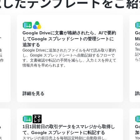
似したテンプレートをご紹
プランは、2週間の無料トライアルを行うことが可能です。無料トライア
実行するには、OpenAIのAPI有料プランの契約が必要です。（APIが使用
確認ください。
有料で提供しており、API疎通時のトークンにより従量課金される仕組みとな
Google Driveに文書が格納されたら、AIで要約
G
ご注意ください。
す
してGoogle スプレッドシートの管理シートに
M
追加する
G
T
換
Google Driveに追加されたファイルをAIで読み取り要約
記
転
し、Google スプレッドシートへ自動記録するフローで
ら
作
す。文書確認や転記の手間を減らし、入力ミスを抑えて
情報共有を早められます。
詳細を見る
詳
ら
1日1回前日の取引データをスマレジから取得し
G
て、Google スプレッドシートに転記する
加
ス
スマレジの前日売上を毎朝設定時刻に自動取得し、
Y