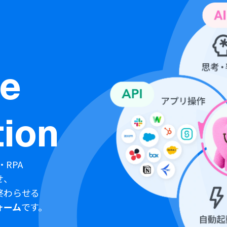
ne
ion
・RPA
せ、
終わらせる
ォーム
です。