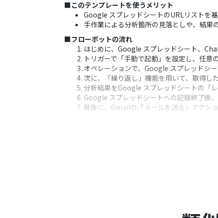
■このテンプレートを使うメリット
Google スプレッドシートのURLリス
手作業による分析箇所の見落としや、結果
■フローボットの流れ
はじめに、Google スプレッドシート、Cha
トリガーで「手動で起動」を設定し、任意
オペレーションで、Google スプレッド
次に、「繰り返し」機能を用いて、取得したU
分析結果をGoogle スプレッドシートの
Google スプレッドシートへの記録終了
最後に、Gmailの「メールを送る」アク
※「トリガー」：フロー起動のきっかけとなるア
■このワークフローのカスタムポイント
Google スプレッドシートのオペレーシ
ChatGPTにテキスト生成を依頼する際
Gmailで通知する前にレポートを要約する
Gmailの「メールを送る」アクションで
■注意事項
Google スプレッドシート、ChatGPT、
「同じ処理を繰り返す」オペレーションは
しているフローボットのオペレーションや