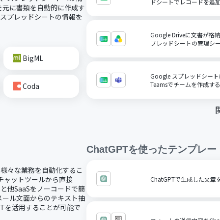
ドシートでレコードを追
を元に書類を自動的に作成す
にスプレッドシートの情報を
Google Driveに文書が
プレッドシートの管理シ
BigML
Google スプレッドシート
Teamsでチームを作成す
Coda
ChatGPT
を使ったテンプレー
し、様々な業務を自動化するこ
どのチャットツールから直接
ChatGPTで生成した文
Tと他SaaSをノーコードで簡
メール文面からのテキスト抽
PTを活用することが可能で