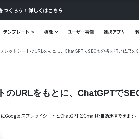
員をつくろう！
詳しくはこちら
テンプレート
機能
ユーザー事例
連携アプリ
e スプレッドシートのURLをもとに、ChatGPTでSEOの分析を行い結果をG
ートのURLをもとに、ChatGPTで
単に
Google スプレッドシート
と
ChatGPT
と
Gmail
を自動連携できます。