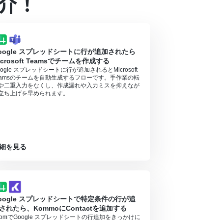
介！
ル中には制限対象のアプリや機能（オペレーショ
されたときに支払いができる状態）
っています。そのため、API使用時にお支払いが行え
oogle スプレッドシートに行が追加されたら
icrosoft Teamsでチームを作成する
oogle スプレッドシートに行が追加されるとMicrosoft
eamsのチームを自動生成するフローです。手作業の転
や二重入力をなくし、作成漏れや入力ミスを抑えなが
立ち上げを早められます。
細を見る
oogle スプレッドシートで特定条件の行が追
されたら、KommoにContactを追加する
oomでGoogle スプレッドシートの行追加をきっかけに