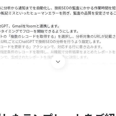
トを基に分析から通知までを自動化し、技術SEOの監査にかかる作業時間を
の転記ミスといったヒューマンエラーを防ぎ、監査の品質を安定させる
tGPT、GmailをYoomと連携します。
のタイミングでフローを開始できるようにします。
シートの「複数のレコードを取得する」を選択し、分析対象のURLが記載
RLごとにChatGPTで技術SEOの分析を行うよう設定します。
「レコードを更新する」アクションで、対応する行に書き込みます。
後、指定条件のレコードを取得し、AI機能で分析結果をまとめたレポート
ションで、生成されたレポートを指定の宛先に送信します。
クション、「オペレーション」：トリガー起動後、フロー内で処理を行
ョンでは、分析対象のURLリストがあるスプレッドシートやシート（タブ
のプロンプト（指示内容）は、監査したい項目に合わせて任意で設定できま
AI機能の指示内容も、目的に応じて自由にカスタマイズが可能です。
は、通知先のメールアドレス、件名、本文などを任意の内容に設定してく
GmailのそれぞれとYoomを連携してください。
、チームプラン・サクセスプランでのみご利用いただける機能となって
データコネクトはエラーとなりますので、ご注意ください。