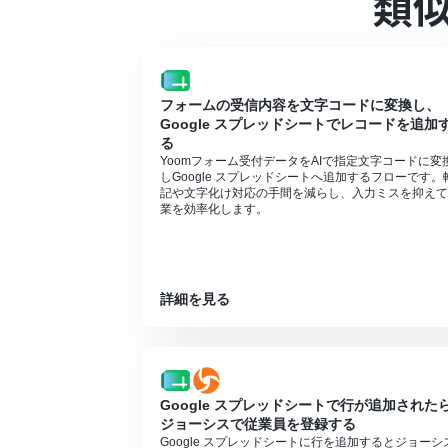
類
チームプランやサクセスプランなどの有料
ン）を使用することができます。
ChatGPT（OpenAI）のアクションを
詳しくはOpenAIの「
API料金
」ページをご
ChatGPTのAPI利用はOpenAI社が
フォームの受信内容を文字コードに変換し、
る状況でない場合エラーが発生しますので
Google スプレッドシートでレコードを追加
る
Yoomフォーム受付データをAIで指定文字コードに変
しGoogle スプレッドシートへ追加するフローです。
記や文字化け対応の手間を減らし、入力ミスを抑えて
業を効率化します。
詳細を見る
Google スプレッドシートで行が追加された
ジョーシスで従業員を登録する
Google スプレッドシートに行を追加するとジョーシ