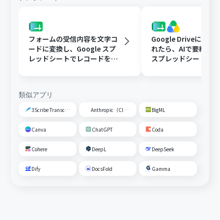
フォームの受信内容を文字コ
Google Driveに文
ードに変換し、Google スプ
れたら、AIで要約してG
レッドシートでレコードを追
スプレッドシートの
加する
トに追加する
類似アプリ
3Scribe Transcription
Anthropic（Claude）
BigML
Canva
ChatGPT
Coda
Cohere
DeepL
DeepSeek
Dify
DocsFold
Gamma