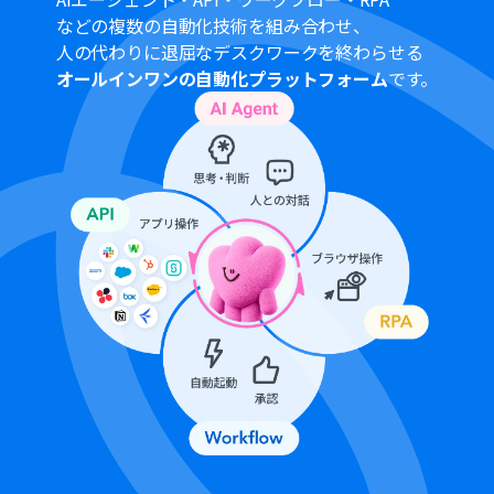
ください。
などの複数の自動化技術を組み合わせ、
amptalk analysisはミニプラン以上でご利用いただける
人の代わりに退屈なデスクワークを終わらせる
アプリとなっております。フリープラン・パーソナルプラ
オールインワンの自動化プラットフォーム
です。
ンの場合は設定しているフローボットのオペレーション
やデータコネクトはエラーとなりますので、ご注意くださ
い。
パーソナルプラン・ミニプラン・チームプラン・サクセス
プランなどの有料プランは、2週間の無料トライアルを行
うことが可能です。無料トライアル中には制限対象のアプ
リを使用することができます。詳しくは、
料金プラン
のペ
ージをご参照ください。