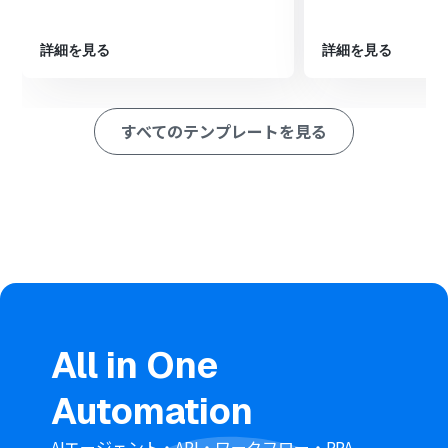
を取得します。
最後に、オペレーションでGoogle スプレッドシートの
詳細を見る
詳細を見る
「レコードを追加する」アクションを設定し、取得した情
報を指定のスプレッドシートに行として追加します。
※「トリガー」：フロー起動のきっかけとなるアクション、「オ
すべてのテンプレートを見る
ペレーション」：トリガー起動後、フロー内で処理を行うアク
ション
■このワークフローのカスタムポイント
Google スプレッドシートにレコードを追加するアクショ
ンでは、どの情報をどの列に追加するかを自由に設定で
きます。amptalk analysisから取得した通話日時や分析
結果といった特定の情報を、指定の列に紐づけて自動で
記録するようカスタマイズしてください。
■注意事項
All in One
amptalk analysis、Google スプレッドシートのそれぞれ
とYoomを連携してください。
Automation
トリガーは5分、10分、15分、30分、60分の間隔で起動
間隔を選択できます。
プランによって最短の起動間隔が異なりますので、ご注意
AIエージェント・API・ワークフロー・RPA