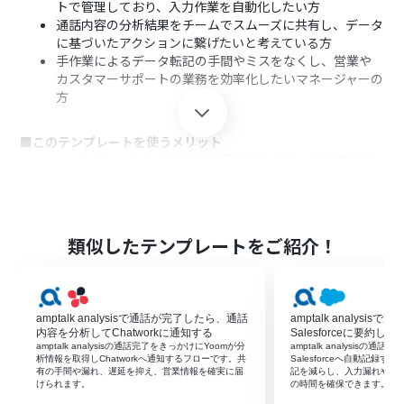
トで管理しており、入力作業を自動化したい方
通話内容の分析結果をチームでスムーズに共有し、データ
に基づいたアクションに繋げたいと考えている方
手作業によるデータ転記の手間やミスをなくし、営業や
カスタマーサポートの業務を効率化したいマネージャーの
方
■このテンプレートを使うメリット
amptalk analysisで通話が完了するたびに、分析内容が
自動でGoogle スプレッドシートに記録されるため、これ
まで手作業に費やしていた時間を短縮できます。
システムが自動でデータを転記するため、入力の漏れや
間違いといったヒューマンエラーを防ぎ、データの正確性
類似したテンプレートをご紹介！
を保つことに繋がります。
■フローボットの流れ
はじめに、amptalk analysisとGoogle スプレッドシート
amptalk analysisで通話が完了したら、通話
amptalk analysi
をYoomと連携します。
内容を分析してChatworkに通知する
Salesforceに要約
次に、トリガーでamptalk analysisを選択し、「通話が
amptalk analysisの通話完了をきっかけにYoomが分
amptalk analysisの
析情報を取得しChatworkへ通知するフローです。共
Salesforceへ自動記録
完了したら」というアクションを設定します。
有の手間や漏れ、遅延を抑え、営業情報を確実に届
記を減らし、入力漏れやミ
続いて、オペレーションでamptalk analysisの「分析情
けられます。
の時間を確保できます。
報を取得」アクションを設定し、完了した通話の分析内容