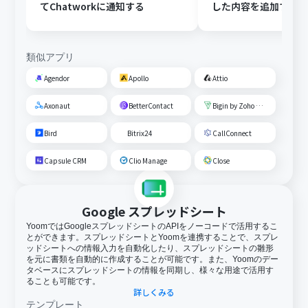
てChatworkに通知する
した内容を追加する
類似アプリ
Agendor
Apollo
Attio
Axonaut
BetterContact
Bigin by Zoho CRM
Bird
Bitrix24
CallConnect
Capsule CRM
Clio Manage
Close
Google スプレッドシート
YoomではGoogleスプレッドシートのAPIをノーコードで活用するこ
とができます。スプレッドシートとYoomを連携することで、スプレ
ッドシートへの情報入力を自動化したり、スプレッドシートの雛形
を元に書類を自動的に作成することが可能です。また、Yoomのデー
タベースにスプレッドシートの情報を同期し、様々な用途で活用す
ることも可能です。
詳しくみる
テンプレート