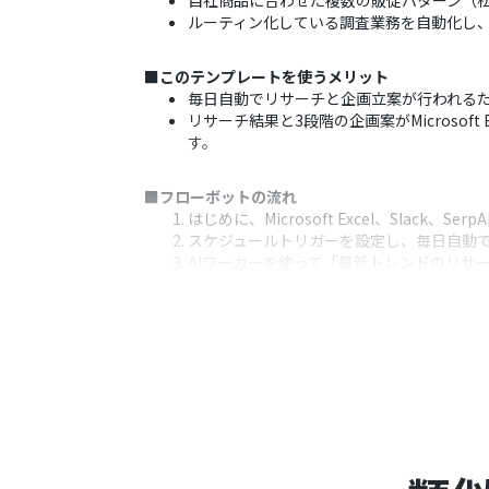
自社商品に合わせた複数の販促パターン（
ルーティン化している調査業務を自動化し
■このテンプレートを使うメリット
毎日自動でリサーチと企画立案が行われる
リサーチ結果と3段階の企画案がMicros
す。
■フローボットの流れ
はじめに、Microsoft Excel、Slack、Se
スケジュールトリガーを設定し、毎日自動
AIワーカーを使って「最新トレンドのリサー
果を取得」アクション、xAI（Grok）の「X
「チャンネルにメッセージを送る」アクシ
※「トリガー」：フロー起動のきっかけとなるア
■このワークフローのカスタムポイント
AIワーカーの指示（スキル）内容を調整す
Microsoft Excelの書き込み先
Slackでの通知先を特定のグループや個