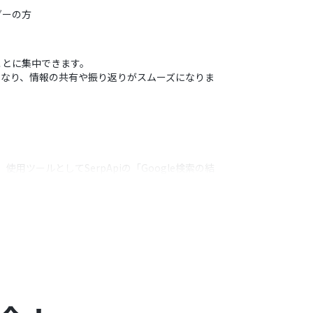
ダーの方
ことに集中できます。
可能になり、情報の共有や振り返りがスムーズになりま
ツールとしてSerpApiの「Google検索の結
範囲を取得」「セルに値を入力」アクション、Slackの
うアクション
に変更できます。
企画案など）に情報を整理することが可能です。