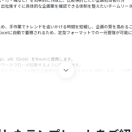
松・竹・梅など）を効率的に作成し、比較検討したい企画担当者の方
、出社後すぐに具体的な企画案を確認できる体制を整えたいチームリー
ため、手作業でトレンドを追いかける時間を短縮し、企画の質を高める
oft Excelに自動で蓄積されるため、定型フォーマットでの一元管理が
rpApi、xAI（Grok）をYoomと連携します。
でワークフローが起動するように設定します。
チと3グレードの販促企画案を作成する」スキルを作成します。この際、使用
のポストを検索」アクション、およびMicrosoft Excelの「行方向に
ョンを設定し、調査から企画案の記録までを一括で行います。
クション、「オペレーション」：トリガー起動後、フロー内で処理を行
ることで、調査対象とするキーワードや企画案のトーン＆マナーを自由
シートを調整し、既存の定型フォーマットに合わせた項目（日付、キーワード、
人宛に変更し、チーム状況に合わせた柔軟な情報共有を実現できます。