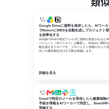
類
■注意事項
Microsoft Excel、Slack、Se
要です。
Microsoft365（旧Office365）に
に失敗する可能性があります。
Google Driveに資料を保存したら、AIワー
AIワーカーの基本設定は「
【AIワーカー】
でNotionにWBSを自動生成しプロジェクト
AIワーカーの同時実行数・作成可能なAI
を効率化する
AIワーカー内でご利用いただけるアプリや
Google Driveの特定フォルダに資料が追加されるとA
AIワーカーは、テスト実行でも本番実行と
ージェント（AIワーカー）が解析し、NotionにWBS
AIワーカーはスキルを詳細に設定すること
動生成するフローです。プロジェクト初期のタスク洗
出しや優先順位付けの工数を削減します。
詳細を見る
Gmailで特定のメールを受信したら健康保険
手続き情報をAIワーカーで判定し、SmartHR
登録する