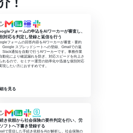
介！
内で使用するツール（アプリ）についてもマイアプリ連携が必
）があり、一般法人向けプランに加入していない場合には認証
oogleフォームの申込をAIワーカーが審査し、
別対応を判定し登録と返信を行う
oogleフォームの回答内容をAIワーカーが審査・要約
、Google スプレッドシートへの登録、Gmailでの返
】タスク実行数の計算方法
」ご参照ください。
、Slack通知を自動で行うAIワーカーです。事務作業
（旧マニュアル）の作成方法
」をご参照ください。
自動化により確認漏れを防ぎ、対応スピードを向上さ
られるので、セミナー運営の効率化や迅速な個別対応
実現したい方におすすめです。
細を見る
続き依頼から社会保険の要件判定を行い、労
ソフトへ下書き登録する
mailで受信した手続き依頼をAIが解析し、社会保険の