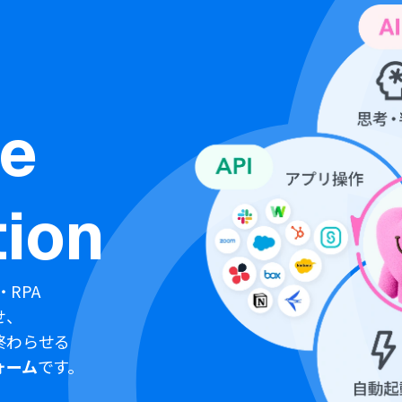
ne
ion
・RPA
せ、
終わらせる
ォーム
です。