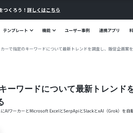
員をつくろう！
詳しくはこちら
テンプレート
機能
ユーザー事例
連携アプリ
ーカーで指定のキーワードについて最新トレンドを調査し、販促企画案を作
のキーワードについて最新トレンド
る
単に
AIワーカー
と
Microsoft Excel
と
SerpApi
と
Slack
と
xAI（Grok）
を自