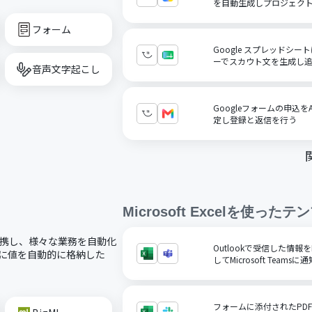
を自動生成しプロジェク
フォーム
Google スプレッドシ
ーでスカウト文を生成し
音声文字起こし
Googleフォームの申込
定し登録と返信を行う
Microsoft Excel
を使ったテン
ードで連携し、様々な業務を自動化
Outlookで受信した情報をM
ルに値を自動的に格納した
してMicrosoft Teamsに
フォームに添付されたPD