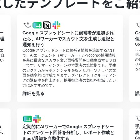
似したテンプレートをご紹
rpApi、xAI（Grok）のそれぞれとYoomを連携してください。AIワーカー
は、家庭向けプランと一般法人向けプラン（Microsoft365 Business
カー
Google スプレッドシートに候補者が追加され
G
基本的な設定方法
」をご参照ください。
管理
たら、AIワーカーでスカウト文を生成し追記と
個
ワーカー数・利用可能なAIモデルはご契約中のプランによって異なります。
通知を行う
G
オペレーション等はフローボットの利用制限と同様です。
し
Iエ
Google スプレッドシートに候補者情報を追加するだけ
同様にタスクを消費しますのでご注意ください。詳細は「
【AIワーカー
信
を自
で、AIエージェント（AIワーカー）がNotionの採用情報
で適切な処理を実行しやすくなります。詳細は「
【AIワーカー】スキル
の
い
を基に最適なスカウト文と面接質問を自動生成するフロ
せ
ーです。サマーインターンや本選考の繁忙期でも、学生
を
のガクチカからポテンシャルを捉えたパーソナライズ文
面を効率的に作成できます。ダイレクトリクルーティン
グの返信率を向上させ、採用担当者の負担を軽減したい
方におすすめです。
詳細を見る
詳
の
定期的にAIワーカーでGoogle スプレッドシー
手
へ
トのアンケート回答を分析し、レポート作成と
務
Slack通知を自動化する
G