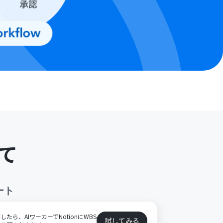
て
ート
保存したら、AIワーカーでNotionにWBS
試してみる