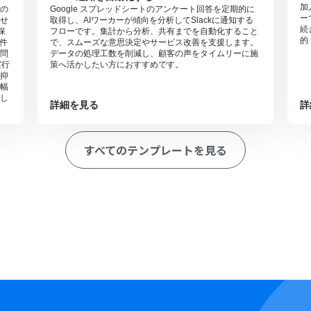
加
の
Google スプレッドシートのアンケート回答を定期的に
ー
せ
取得し、AIワーカーが傾向を分析してSlackに通知する
続
保
フローです。集計から分析、共有までを自動化すること
的
件
で、スムーズな意思決定やサービス改善を支援します。
問
データの処理工数を削減し、顧客の声をタイムリーに施
実行
策へ活かしたい方におすすめです。
抑
幅
し
詳細を見る
詳
すべてのテンプレートを見る