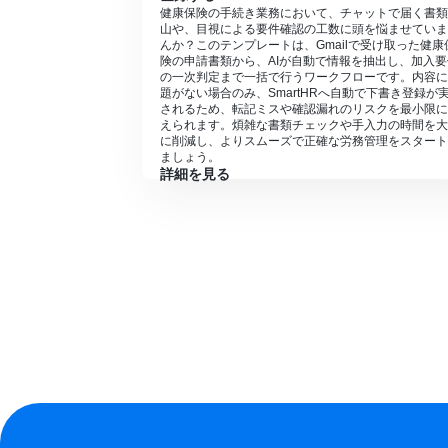
健康保険の手続き業務において、チャットで届く書類
山や、目視による要件確認の工数に頭を悩ませていま
んか？このテンプレートは、Gmailで受け取った健康
険の申請書類から、AIが自動で情報を抽出し、加入要
の一次判定まで一括で行うワークフローです。内容に
題がない場合のみ、SmartHRへ自動で下書き登録が
されるため、転記ミスや確認漏れのリスクを最小限に
えられます。煩雑な書類チェックや手入力の時間を大
に削減し、よりスムーズで正確な労務管理をスタート
ましょう。
詳細を見る